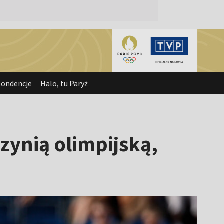
pondencje
Halo, tu Paryż
zynią olimpijską,