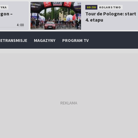
TYKA
09:50
KOLARSTWO
egon –
Tour de Pologne: start
4. etapu
4:00
ETRANSMISJE
MAGAZYNY
PROGRAM TV