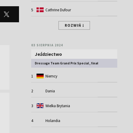
5
Cathrine Dufour
ROZWIŃ
03 SIERPNIA 2024
Jeździectwo
Dressage Team Grand Prix Special , finał
1
Niemcy
2
Dania
3
Wielka Brytania
4
Holandia