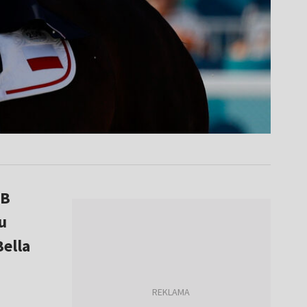
BB
u
ella