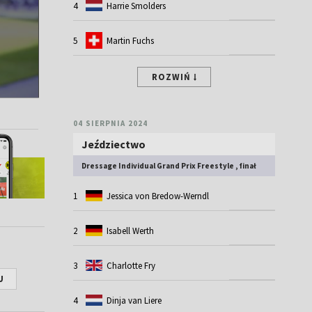
4
Harrie Smolders
5
Martin Fuchs
ROZWIŃ
04 SIERPNIA 2024
Jeździectwo
Dressage Individual Grand Prix Freestyle , finał
1
Jessica von Bredow-Werndl
2
Isabell Werth
3
Charlotte Fry
U
4
Dinja van Liere