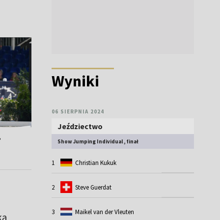
Wyniki
06 SIERPNIA 2024
Jeździectwo
.
Show Jumping Individual , finał
1
Christian Kukuk
2
Steve Guerdat
3
Maikel van der Vleuten
ka