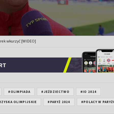
orek wkurzyć [WIDEO]
RT
#OLIMPIADA
#JEŹDZIECTWO
#IO 2024
RZYSKA OLIMPIJSKIE
#PARYŻ 2024
#POLACY W PARYŻ