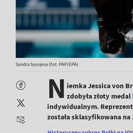
Sandra Sysojeva (fot. PAP/EPA)
N
iemka Jessica von B
zdobyła złoty medal
indywidualnym. Reprezenta
została sklasyfikowana na 1
Historyczny sukces Polki na IO!