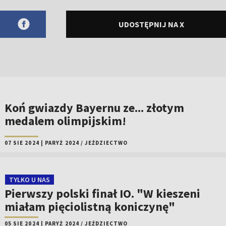
UDOSTĘPNIJ NA X
Koń gwiazdy Bayernu ze... złotym
medalem olimpijskim!
07 SIE 2024
|
PARYŻ 2024
/
JEŹDZIECTWO
TYLKO U NAS
Pierwszy polski finał IO. "W kieszeni
miałam pięciolistną koniczynę"
05 SIE 2024
|
PARYŻ 2024
/
JEŹDZIECTWO