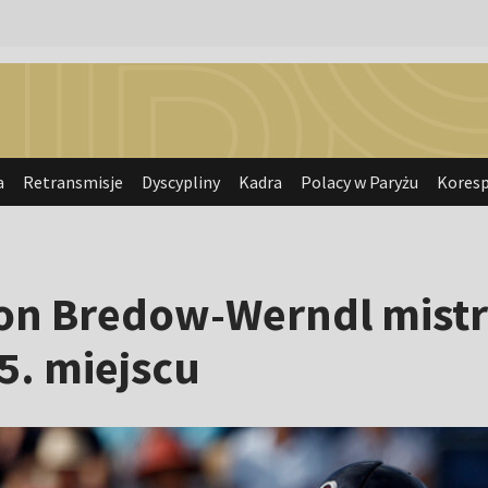
a
Retransmisje
Dyscypliny
Kadra
Polacy w Paryżu
Kores
von Bredow-Werndl mistr
5. miejscu