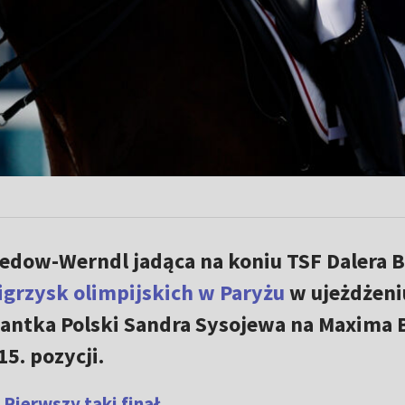
redow-Werndl jadąca na koniu TSF Dalera 
igrzysk olimpijskich w Paryżu
w ujeżdżeni
ntka Polski Sandra Sysojewa na Maxima B
5. pozycji.
 Pierwszy taki finał