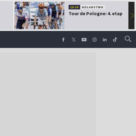
10:25
KOLARSTWO
Tour de Pologne: 4. etap
▶