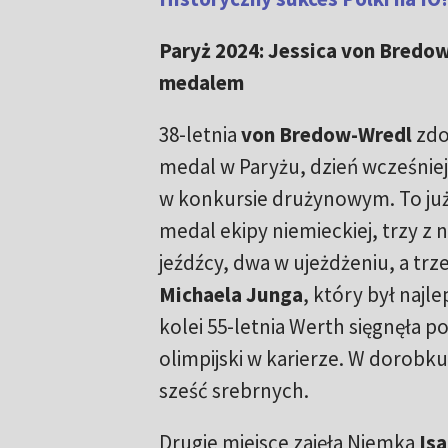
Paryż 2024: Jessica von Bredo
medalem
38-letnia
von Bredow-Wredl
zdob
medal w Paryżu, dzień wcześniej
w konkursie drużynowym. To już 
medal ekipy niemieckiej, trzy z 
jeźdźcy, dwa w ujeżdżeniu, a trze
Michaela Junga
, który był najl
kolei 55-letnia Werth sięgnęła p
olimpijski w karierze. W dorobku
sześć srebrnych.
Drugie miejsce zajęła Niemka
Isa