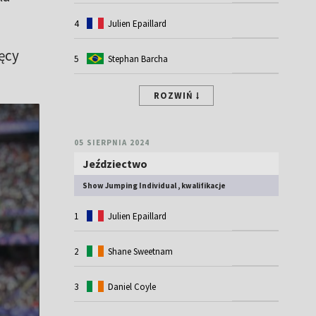
4
Julien Epaillard
ęcy
5
Stephan Barcha
ROZWIŃ
05 SIERPNIA 2024
Jeździectwo
Show Jumping Individual , kwalifikacje
1
Julien Epaillard
2
Shane Sweetnam
3
Daniel Coyle