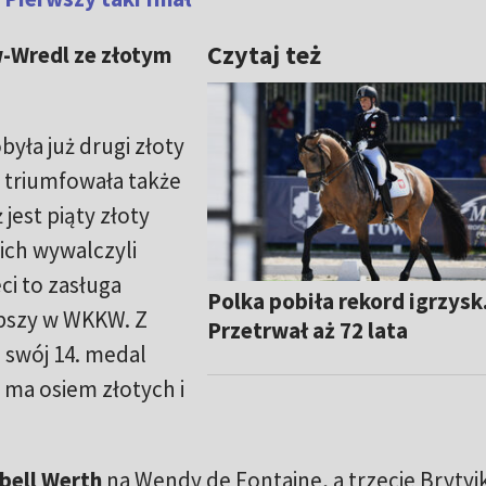
Czytaj też
w-Wredl ze złotym
yła już drugi złoty
 triumfowała także
jest piąty złoty
nich wywalczyli
ci to zasługa
Polka pobiła rekord igrzysk
epszy w WKKW. Z
Przetrwał aż 72 lata
o swój 14. medal
 ma osiem złotych i
bell Werth
na Wendy de Fontaine, a trzecie Brytyj