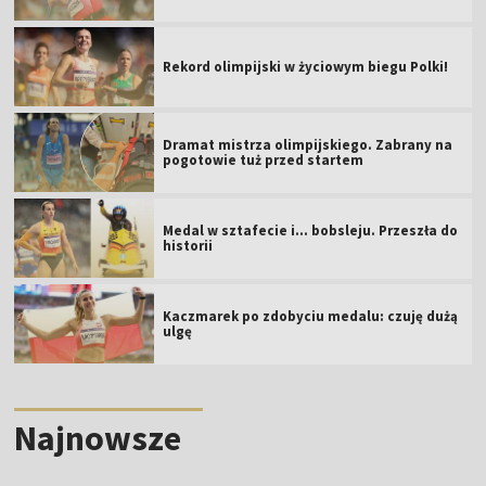
Rekord olimpijski w życiowym biegu Polki!
Dramat mistrza olimpijskiego. Zabrany na
pogotowie tuż przed startem
Medal w sztafecie i... bobsleju. Przeszła do
historii
Kaczmarek po zdobyciu medalu: czuję dużą
ulgę
Najnowsze