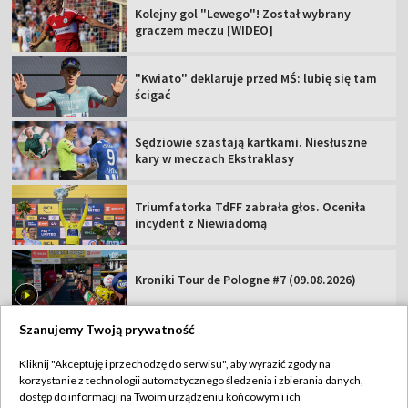
Kolejny gol "Lewego"! Został wybrany
graczem meczu [WIDEO]
"Kwiato" deklaruje przed MŚ: lubię się tam
ścigać
Sędziowie szastają kartkami. Niesłuszne
kary w meczach Ekstraklasy
Triumfatorka TdFF zabrała głos. Oceniła
incydent z Niewiadomą
Kroniki Tour de Pologne #7 (09.08.2026)
Szanujemy Twoją prywatność
Kliknij "Akceptuję i przechodzę do serwisu", aby wyrazić zgody na
korzystanie z technologii automatycznego śledzenia i zbierania danych,
TVP
dostęp do informacji na Twoim urządzeniu końcowym i ich