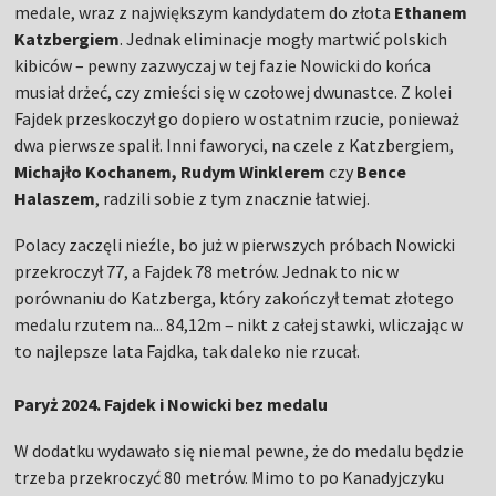
medale, wraz z największym kandydatem do złota
Ethanem
Katzbergiem
. Jednak eliminacje mogły martwić polskich
kibiców – pewny zazwyczaj w tej fazie Nowicki do końca
musiał drżeć, czy zmieści się w czołowej dwunastce. Z kolei
Fajdek przeskoczył go dopiero w ostatnim rzucie, ponieważ
dwa pierwsze spalił. Inni faworyci, na czele z Katzbergiem,
Michajło Kochanem, Rudym Winklerem
czy
Bence
Halaszem
, radzili sobie z tym znacznie łatwiej.
Polacy zaczęli nieźle, bo już w pierwszych próbach Nowicki
przekroczył 77, a Fajdek 78 metrów. Jednak to nic w
porównaniu do Katzberga, który zakończył temat złotego
medalu rzutem na... 84,12m – nikt z całej stawki, wliczając w
to najlepsze lata Fajdka, tak daleko nie rzucał.
Paryż 2024. Fajdek i Nowicki bez medalu
W dodatku wydawało się niemal pewne, że do medalu będzie
trzeba przekroczyć 80 metrów. Mimo to po Kanadyjczyku