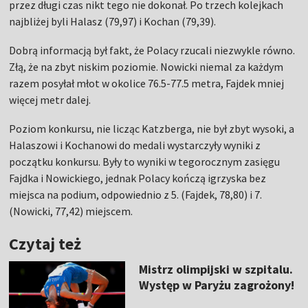
przez długi czas nikt tego nie dokonał. Po trzech kolejkach
najbliżej byli Halasz (79,97) i Kochan (79,39).
Dobrą informacją był fakt, że Polacy rzucali niezwykle równo.
Złą, że na zbyt niskim poziomie. Nowicki niemal za każdym
razem posyłał młot w okolice 76.5-77.5 metra, Fajdek mniej
więcej metr dalej.
Poziom konkursu, nie licząc Katzberga, nie był zbyt wysoki, a
Halaszowi i Kochanowi do medali wystarczyły wyniki z
początku konkursu. Były to wyniki w tegorocznym zasięgu
Fajdka i Nowickiego, jednak Polacy kończą igrzyska bez
miejsca na podium, odpowiednio z 5. (Fajdek, 78,80) i 7.
(Nowicki, 77,42) miejscem.
Czytaj też
Mistrz olimpijski w szpitalu.
Występ w Paryżu zagrożony!