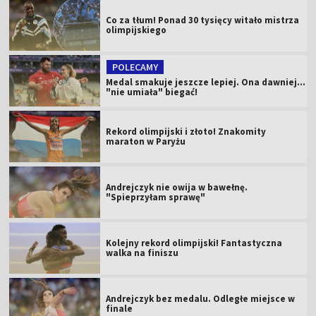
Co za tłum! Ponad 30 tysięcy witało mistrza
olimpijskiego
POLECAMY
Medal smakuje jeszcze lepiej. Ona dawniej...
"nie umiała" biegać!
Rekord olimpijski i złoto! Znakomity
maraton w Paryżu
Andrejczyk nie owija w bawełnę.
"Spieprzyłam sprawę"
Kolejny rekord olimpijski! Fantastyczna
walka na finiszu
Andrejczyk bez medalu. Odległe miejsce w
finale