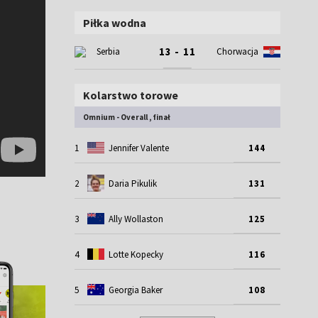
Piłka wodna
13 - 11
Serbia
Chorwacja
Kolarstwo torowe
Omnium - Overall , finał
1
Jennifer Valente
144
2
Daria Pikulik
131
3
Ally Wollaston
125
4
Lotte Kopecky
116
5
Georgia Baker
108