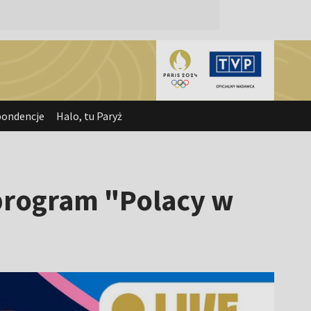
pondencje
Halo, tu Paryż
j program "Polacy w