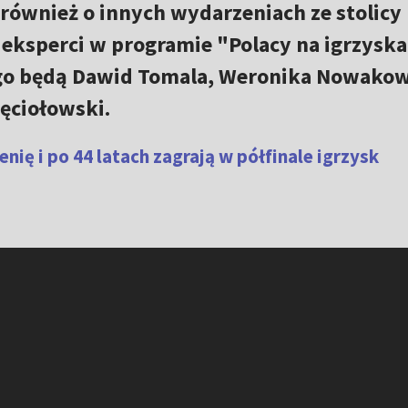
 również o innych wydarzeniach ze stolicy
 eksperci w programie "Polacy na igrzyska
go będą Dawid Tomala, Weronika Nowako
ięciołowski.
nię i po 44 latach zagrają w półfinale igrzysk