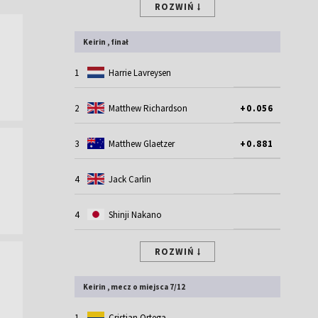
ROZWIŃ
Keirin , finał
1
Harrie Lavreysen
2
Matthew Richardson
+0.056
3
Matthew Glaetzer
+0.881
4
Jack Carlin
4
Shinji Nakano
ROZWIŃ
Keirin , mecz o miejsca 7/12
1
Cristian Ortega