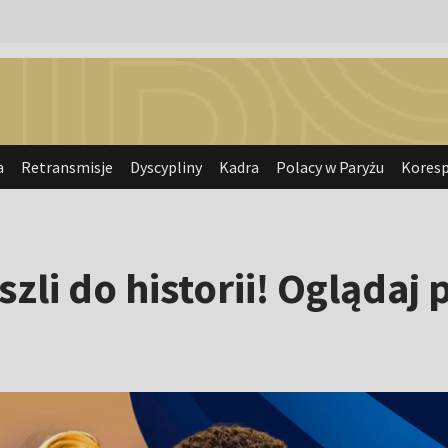
a
Retransmisje
Dyscypliny
Kadra
Polacy w Paryżu
Kores
szli do historii! Ogląda