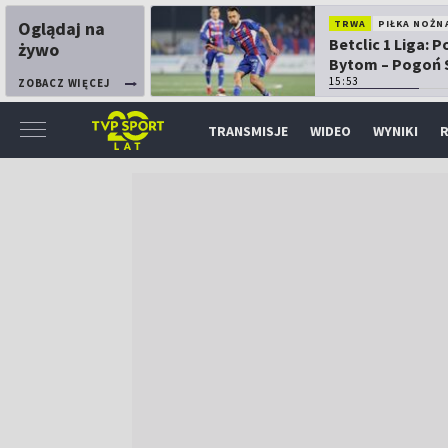
Oglądaj na
TRWA
PIŁKA NOŻN
Betclic 1 Liga: P
żywo
Bytom – Pogoń 
15:53
ZOBACZ WIĘCEJ
TRANSMISJE
WIDEO
WYNIKI
R