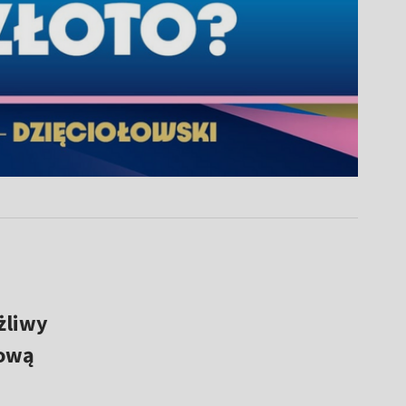
żliwy
łową