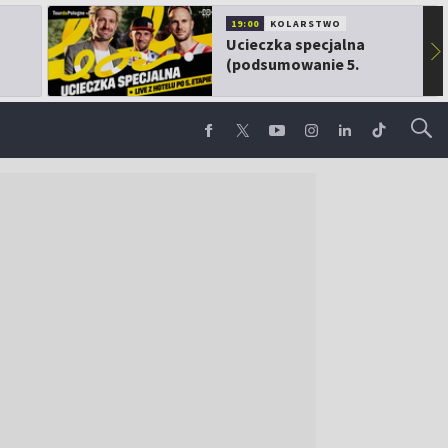
19:00
KOLARSTWO
Ucieczka specjalna
▶
(podsumowanie 5.
etapu TdP)