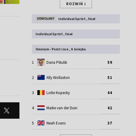
ROZWIŃ
ODWOŁANY
Individual Sprint , finał
Individual Sprint , finał
Omnium - Point race , 4. kolejka
1
Daria Pikulik
59
2
Ally Wollaston
51
3
Lotte Kopecky
44
4
Maike van der Duin
42
5
Neah Evans
37