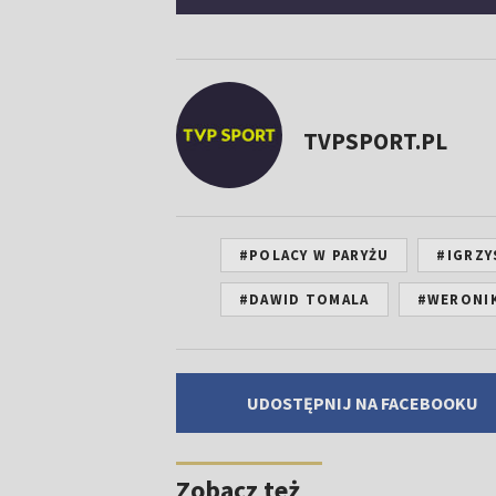
TVPSPORT.PL
#POLACY W PARYŻU
#IGRZY
#DAWID TOMALA
#WERONI
UDOSTĘPNIJ NA FACEBOOKU
Zobacz też