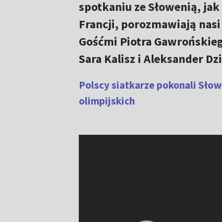
spotkaniu ze Słowenią, jak
Francji, porozmawiają nasi
Gośćmi Piotra Gawrońskie
Sara Kalisz i Aleksander Dz
Polscy siatkarze pokonali Słowe
olimpijskich