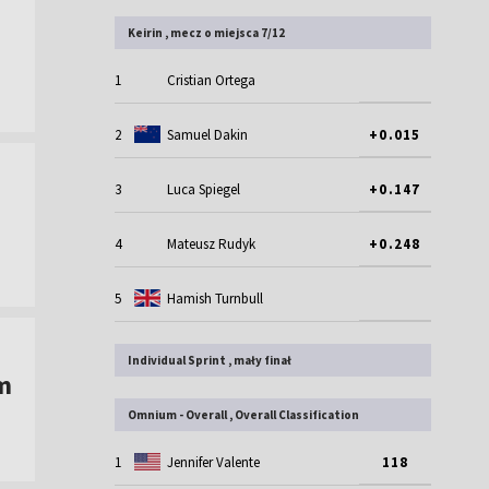
Keirin , mecz o miejsca 7/12
1
Cristian Ortega
2
Samuel Dakin
+0.015
3
Luca Spiegel
+0.147
4
Mateusz Rudyk
+0.248
5
Hamish Turnbull
Individual Sprint , mały finał
m
Omnium - Overall , Overall Classification
1
Jennifer Valente
118