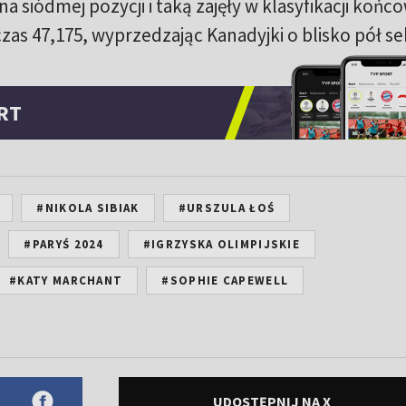
a siódmej pozycji i taką zajęły w klasyfikacji końc
czas 47,175, wyprzedzając Kanadyjki o blisko pół s
RT
#NIKOLA SIBIAK
#URSZULA ŁOŚ
#PARYŚ 2024
#IGRZYSKA OLIMPIJSKIE
#KATY MARCHANT
#SOPHIE CAPEWELL
UDOSTĘPNIJ NA X