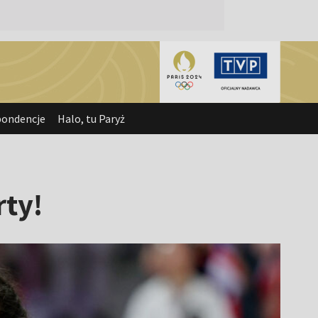
pondencje
Halo, tu Paryż
rty!