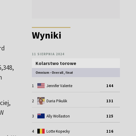
Wyniki
rd
11 SIERPNIA 2024
Kolarstwo torowe
5,348,
Omnium - Overall , finał
m
1
Jennifer Valente
144
2
Daria Pikulik
131
iej,
 W
3
Ally Wollaston
125
4
Lotte Kopecky
116