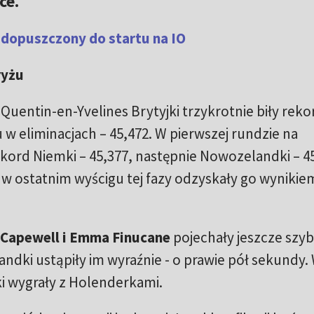
ce.
dopuszczony do startu na IO
ryżu
Quentin-en-Yvelines Brytyjki trzykrotnie biły reko
w eliminacjach – 45,472. W pierwszej rundzie na
ekord Niemki – 45,377, następnie Nowozelandki – 4
i w ostatnim wyścigu tej fazy odzyskały go wynikie
 Capewell i Emma Finucane
pojechały jeszcze szybc
andki ustąpiły im wyraźnie - o prawie pół sekundy.
i wygrały z Holenderkami.