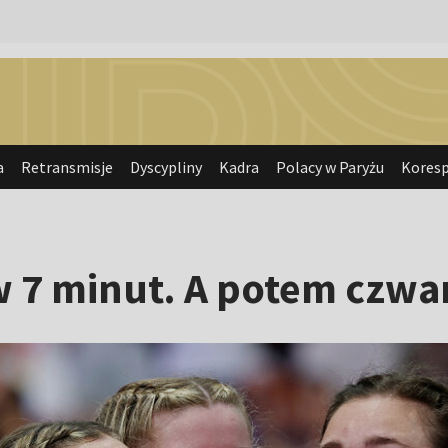
a
Retransmisje
Dyscypliny
Kadra
Polacy w Paryżu
Kores
w 7 minut. A potem czwa