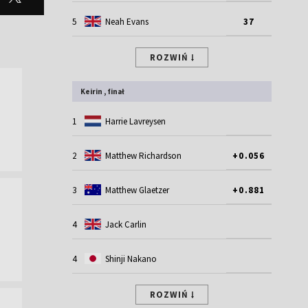
5
Neah Evans
37
ROZWIŃ
Keirin , finał
1
Harrie Lavreysen
2
Matthew Richardson
+0.056
3
Matthew Glaetzer
+0.881
4
Jack Carlin
4
Shinji Nakano
ROZWIŃ