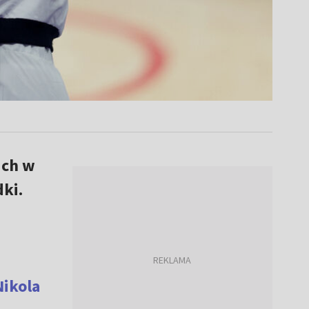
ich w
ki.
Nikola