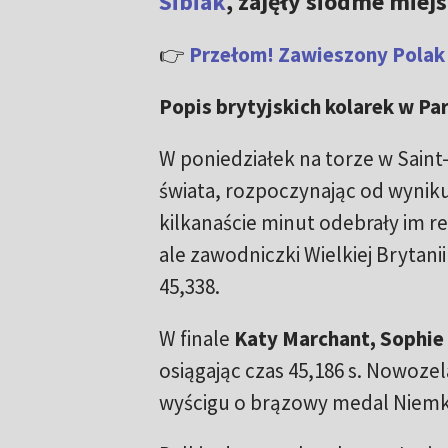
Sibiak
, zajęły siódme miejs
👉
Przełom! Zawieszony Polak 
Popis brytyjskich kolarek w Pa
W poniedziałek na torze w Saint-
świata, rozpoczynając od wyniku 
kilkanaście minut odebrały im r
ale zawodniczki Wielkiej Brytani
45,338.
W finale
Katy Marchant, Sophie
osiągając czas 45,186 s. Nowozel
wyścigu o brązowy medal Niemk