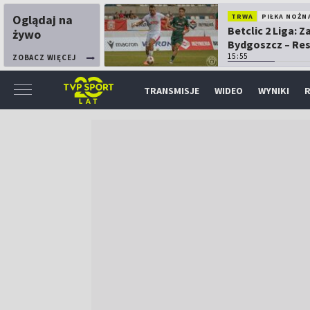
Oglądaj na
TRWA
PIŁKA NOŻN
Betclic 2 Liga: 
żywo
Bydgoszcz – Re
15:55
ZOBACZ WIĘCEJ
TRANSMISJE
WIDEO
WYNIKI
R