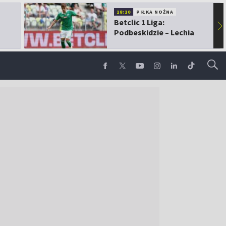
18:10
PIŁKA NOŻNA
Betclic 1 Liga:
▶
Podbeskidzie – Lechia
Gdańsk