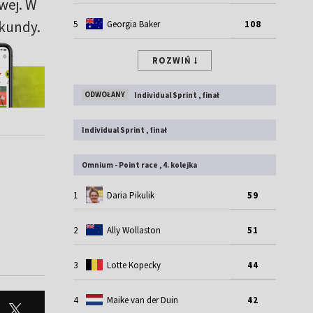
owej. W
ekundy.
5
Georgia Baker
108
ROZWIŃ
ODWOŁANY
Individual Sprint , finał
Individual Sprint , finał
Omnium - Point race , 4. kolejka
1
Daria Pikulik
59
2
Ally Wollaston
51
3
Lotte Kopecky
44
4
Maike van der Duin
42