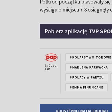
Polki od początku plasowały się n
wyścigu o miejsca 7-8 osiągnęły 
Pobierz aplikację
TVP SPO
#KOLARSTWO TOROWE
ŹRÓDŁO:
#MARLENA KARWACKA
PAP
#POLACY W PARYŻU
#EMMA FINUNCANE
UDOSTĘPNIJ NA FACEBOOKU