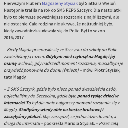
Pierwszym klubem
Magdaleny Stysiak
był Siatkarz Wieluń.
Następnie trafiła na rok do SMS PZPS Szczyrk. Dla nastolatki
było to pierwsze poważniejsze rozstanie z najbliższymi, ale
nie ostatnie. Cała rodzina nie ukrywa, że najtrudniej było,
kiedy zawodniczka udawała się do Polic. Był to sezon
2016/2017.
– Kiedy Magda przenosiła się ze Szczyrku do szkoły do Polic
zawieźliśmy ją razem.
Gdybym nie krzyknął na Magdę i jej
mamę
w chwili, gdy nadszedł moment rozstania, musiałbym je
przywieźć ponownie do domu (śmiech) –
mówi Piotr Stysiak,
tata Magdy.
– Z SMS Szczyrk, gdzie było nieco ponad dwadzieścia osób,
pojechaliśmy do Szczecina, gdzie było
ponad tysiąc dzieci w
internacie! T
o był dla mnie najgorszy moment rozstania się z
Magdą.
Siadłyśmy wtedy obie na kostce brukowej i
zaczęłyśmy płakać.
Mąż zarządził, że jedna idzie do auta, a
druga do internatu –
podkreśla Mariola Stysiak.
–
Przez całą