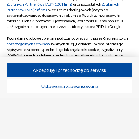
Zaufanych Partnerów z IAB* (1201 firm)
oraz pozostałych
Zaufanych
Partnerów TVP (93 firm)
, w celach marketingowych (w tym do
zautomatyzowanego dopasowania reklam do Twoich zainteresowań i
mierzenia ich skuteczności) i pozostałych, które wskazujemy poniżej, a
także zgody na udostępnianie przez nas identyfikatora PPID do Google.
Twoje dane osobowe zbierane podczas odwiedzania przez Ciebie naszych
poszczególnych serwisów
zwanych dalej „Portalem”, w tym informacje
zapisywane za pomocą technologii takich jak: pliki cookie, sygnalizatory
WWW lub innych podobnych technologii umożliwiających świadczenie
dopasowanych i bezpiecznych usług, personalizację treści oraz reklam,
udostępnianie funkcji mediów społecznościowych oraz analizowanie
Kolejny gol "Lewego"! Został wybrany
Akceptuję i przechodzę do serwisu
ruchu w Internecie.
graczem meczu [WIDEO]
Twoje dane osobowe zbierane podczas odwiedzania przez Ciebie
Więcej
Ustawienia zaawansowane
Polska
Wideo
poszczególnych serwisów
na Portalu, takie jak adresy IP, identyfikatory
Twoich urządzeń końcowych i identyfikatory plików cookie, informacje o
Twoich wyszukiwaniach w serwisach Portalu czy historia odwiedzin będą
przetwarzane przez TVP,
Zaufanych Partnerów z IAB
oraz pozostałych
"Kwiato" deklaruje przed MŚ: lubię się tam
Zaufanych Partnerów TVP
dla realizacji następujących celów i funkcji:
ścigać
przechowywania informacji na urządzeniu lub dostęp do nich, wyboru
DO GÓRY
podstawowych reklam, wyboru spersonalizowanych reklam, tworzenia
profilu spersonalizowanych reklam, tworzenia profilu spersonalizowanych
Sędziowie szastają kartkami. Niesłuszne
treści, wyboru spersonalizowanych treści, pomiaru wydajności reklam,
kary w meczach Ekstraklasy