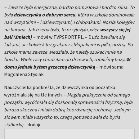
– Zawsze była energiczna, bardzo pomysłowa i bardzo silna. To
była
dziewczynka o dobrym sercu,
która w szkole dominowała
nad wszystkimi – i dziewczynami, i chłopakami. Nosiła kolegów
na barana. Jak trzeba było, to przyłożyła, więc
wszyscy się jej
bali (śmiech)
–
mówi w TVPSPORT.PL. – D
użo bawiłam się
lalkami, aczkolwiek też grałam z chłopakami w piłkę nożną. Po
szkole mama zawsze wiedziała, że należy szukać mnie na
boisku. Wiele razy chodziłam do drzewach, robiliśmy bazy.
W
domu jednak byłam grzeczną dziewczynką
– mówi sama
Magdalena Stysiak.
Nauczycielka podkreśla, że dziewczynka od początku
wyróżniała się na tle innych. –
Magda praktycznie od samego
początku wyróżniała się doskonałą sprawnością fizyczną, była
bardzo skoczna i miała dobrą koordynację ruchową. Jednym
słowem miała wszystko to, czego potrzebowała do bycia
siatkarką
– dodaje.