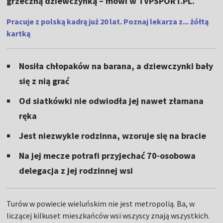
grzeczną dziewczynką – mówi w TVPSPORT.PL.
Pracuje z polską kadrą już 20 lat. Poznaj lekarza z... żółtą
kartką
Nosiła chłopaków na barana, a dziewczynki bały
się z nią grać
Od siatkówki nie odwiodła jej nawet złamana
ręka
Jest niezwykle rodzinna, wzoruje się na bracie
Na jej mecze potrafi przyjechać 70-osobowa
delegacja z jej rodzinnej wsi
Turów w powiecie wieluńskim nie jest metropolią. Ba, w
liczącej kilkuset mieszkańców wsi wszyscy znają wszystkich.