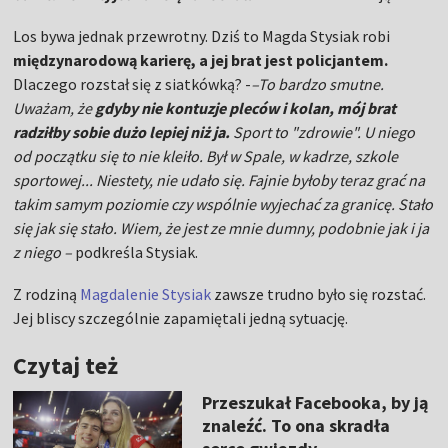
Los bywa jednak przewrotny. Dziś to Magda Stysiak robi
międzynarodową karierę, a jej brat jest policjantem.
Dlaczego rozstał się z siatkówką? -
–To bardzo smutne.
Uważam, że
gdyby nie kontuzje pleców i kolan, mój brat
radziłby sobie dużo lepiej niż ja.
Sport to "zdrowie". U niego
od początku się to nie kleiło. Był w Spale, w kadrze, szkole
sportowej... Niestety, nie udało się. Fajnie byłoby teraz grać na
takim samym poziomie czy wspólnie wyjechać za granicę. Stało
się jak się stało. Wiem, że jest ze mnie dumny, podobnie jak i ja
z niego –
podkreśla Stysiak.
Z rodziną
Magdalenie Stysiak
zawsze trudno było się rozstać.
Jej bliscy szczególnie zapamiętali jedną sytuację.
Czytaj też
Przeszukał Facebooka, by ją
znaleźć. To ona skradła