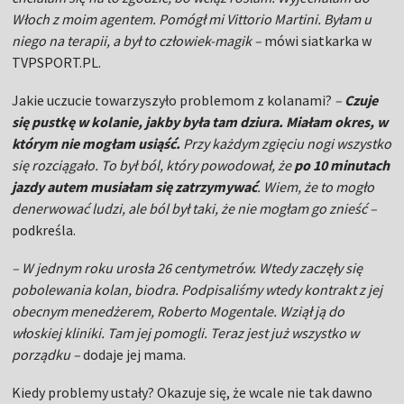
Włoch z moim agentem. Pomógł mi Vittorio Martini. Byłam u
niego na terapii, a był to człowiek-magik –
mówi siatkarka w
TVPSPORT.PL.
Jakie uczucie towarzyszyło problemom z kolanami?
–
Czuje
się pustkę w kolanie, jakby była tam dziura. Miałam okres, w
którym nie mogłam usiąść.
Przy każdym zgięciu nogi wszystko
się rozciągało. To był ból, który powodował, że
po 10 minutach
jazdy autem musiałam się zatrzymywać
. Wiem, że to mogło
denerwować ludzi, ale ból był taki, że nie mogłam go znieść –
podkreśla.
– W jednym roku urosła 26 centymetrów. Wtedy zaczęły się
pobolewania kolan, biodra. Podpisaliśmy wtedy kontrakt z jej
obecnym menedżerem, Roberto Mogentale. Wziął ją do
włoskiej kliniki. Tam jej pomogli. Teraz jest już wszystko w
porządku –
dodaje jej mama.
Kiedy problemy ustały? Okazuje się, że wcale nie tak dawno