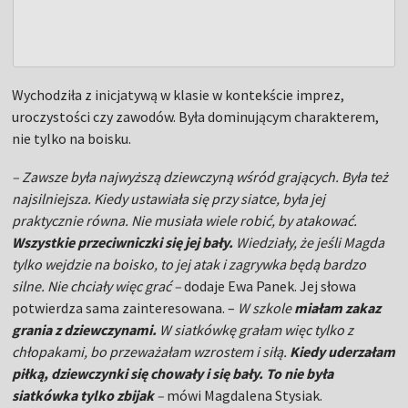
Wychodziła z inicjatywą w klasie w kontekście imprez,
uroczystości czy zawodów. Była dominującym charakterem,
nie tylko na boisku.
– Zawsze była najwyższą dziewczyną wśród grających. Była też
najsilniejsza. Kiedy ustawiała się przy siatce, była jej
praktycznie równa. Nie musiała wiele robić, by atakować.
Wszystkie przeciwniczki się jej bały.
Wiedziały, że jeśli Magda
tylko wejdzie na boisko, to jej atak i zagrywka będą bardzo
silne. Nie chciały więc grać –
dodaje Ewa Panek. Jej słowa
potwierdza sama zainteresowana. –
W szkole
miałam zakaz
grania z dziewczynami.
W siatkówkę grałam więc tylko z
chłopakami, bo przeważałam wzrostem i siłą.
Kiedy uderzałam
piłką, dziewczynki się chowały i się bały. To nie była
siatkówka tylko zbijak
–
mówi Magdalena Stysiak.