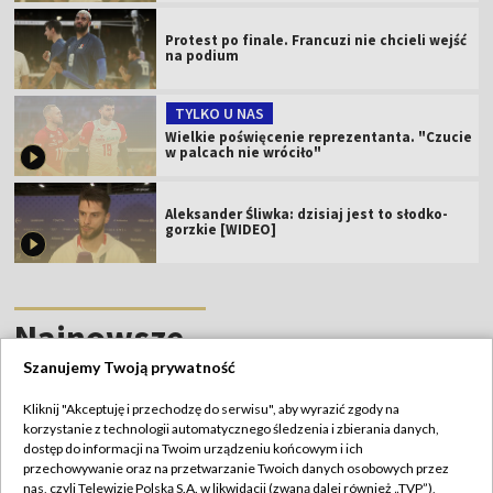
Tylko jeden Polak w "drużynie marzeń"
igrzysk! Leona brak!
Protest po finale. Francuzi nie chcieli wejść
na podium
TYLKO U NAS
Wielkie poświęcenie reprezentanta. "Czucie
w palcach nie wróciło"
Aleksander Śliwka: dzisiaj jest to słodko-
gorzkie [WIDEO]
Szanujemy Twoją prywatność
Najnowsze
Kliknij "Akceptuję i przechodzę do serwisu", aby wyrazić zgody na
korzystanie z technologii automatycznego śledzenia i zbierania danych,
dostęp do informacji na Twoim urządzeniu końcowym i ich
przechowywanie oraz na przetwarzanie Twoich danych osobowych przez
nas, czyli Telewizję Polską S.A. w likwidacji (zwaną dalej również „TVP”),