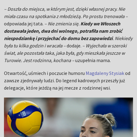
Turowie. Jest rodzinna, kochana –
uzupełnia mama.
Otwartość, uśmiech i poczucie humoru
Magdaleny Stysiak
od
zawsze zjednywały ludzi. Do legend kadrowych przeszły już
delegacje, które jeżdżą na jej mecze z rodzinnej wsi.
Magdalena Stysiak (fot. PAP)
Koło Gospodyń Wiejskich i delegacja na... 70 osób