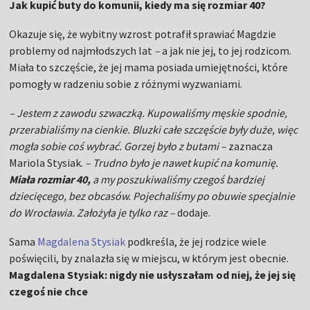
przerabialiśmy na cienkie. Bluzki całe szczęście były duże, więc
mogła sobie coś wybrać. Gorzej było z butami –
zaznacza
Mariola Stysiak.
–
Trudno było je nawet kupić na komunię.
Miała rozmiar 40,
a my poszukiwaliśmy czegoś bardziej
dziecięcego, bez obcasów. Pojechaliśmy po obuwie specjalnie
do Wrocławia. Założyła je tylko raz –
dodaje.
Sama
Magdalena Stysiak
podkreśla, że jej rodzice wiele
poświęcili, by znalazła się w miejscu, w którym jest obecnie.
Magdalena Stysiak: nigdy nie usłyszałam od niej, że jej się
czegoś nie chce
Już w wieku nastoletnim Magdzie Stysiak towarzyszyła
siatkarska rutyna. Szkoła, trening, obozy... Świadkami tego
byli jej rodzice. Atakując podkreśla, że wiele kosztowało ich
spełnianie marzeń dzieci.
– Moi rodzice wiele poświęcili, bym doszła do miejsca, w
którym jestem teraz. Mój brat też grał w siatkówkę. Obozy dla
chłopaków zazwyczaj były w Cetniewie, nasze w Szczyrku lub