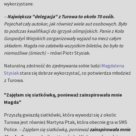
Naturalną zdolność do zjednywania sobie ludzi
Magdalena
Stysiak
stara się dobrze wykorzystać, co potwierdza młodzież
z Turowa.
"Zajęłam się siatkówką, ponieważ zainspirowała mnie
Magda"
Przyszłą gwiazdą siatkówki, która wywodzi się z okolic
Turowa jest również Martyna Ptak, która obecnie gra w SMS
Police.
–
Zajęłam się siatkówką, ponieważ
zainspirowała mnie
Magda.
To ona poleciła mi tę szkołę. Miałam w planach inną,
ale po dość długiej rozmowie z nią zrozumiałam, że to może
być jeden z moich najlepszych wyborów. To dlatego teraz tam
gram –
mówi w TVPSPORT.PL.
Okazuje się, że Magda była wyjątkowo
otwarta na
pomaganie młodszej koleżance.
W napiętym grafiku
znalazła czas by się z nią spotkać.
– Kiedy szłam do liceum