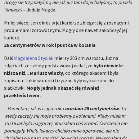
drogę się trzymałyśmy, ale jak już tam dojechałyśmy, to poszło
(śmiech) –
dodaje Magda.
Mniej więcej ten okres w jej karierze zbiegał się z rosnącymi
problemami zdrowotnymi. Mogły one nawet zakończyć jej
karierę.
26 centymetrów w rok i pustka w kolanie
Dziś
Magdalena Stysiak
mierzy 203 cm wzrostu. Już na
zdjęciach ze szkoły podstawowej widać, że
była niewiele
niższa niż... Mariusz Wlazły
, do którego akademii była
zapisana. Takie warunki fizyczne były wymarzone do
siatkówki.
Mogły jednak okazać się również
przekleństwem.
– Pamiętam, jak w ciągu roku
urosłam 26 centymetrów.
To
wtedy zaczęły się moje problemy z kolanami. Kiedy miałam
15/16 lat było najgorzej. Musiałam coś zrobić. Ćwiczenia nie
pomagały. Wielu lekarzy chciało mnie operować, ale nie
chciałam się na to zgodzić, bo wciąż rosłam. Wyjechałam do