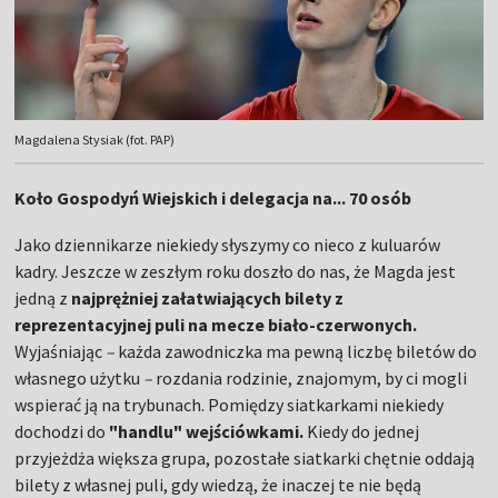
Jako dziennikarze niekiedy słyszymy co nieco z kuluarów
kadry. Jeszcze w zeszłym roku doszło do nas, że Magda jest
jedną z
najprężniej załatwiających bilety z
reprezentacyjnej puli na mecze biało-czerwonych.
Wyjaśniając
–
każda zawodniczka ma pewną liczbę biletów do
własnego użytku
–
rozdania rodzinie, znajomym, by ci mogli
wspierać ją na trybunach. Pomiędzy siatkarkami niekiedy
dochodzi do
"handlu" wejściówkami.
Kiedy do jednej
przyjeżdża większa grupa, pozostałe siatkarki chętnie oddają
bilety z własnej puli, gdy wiedzą, że inaczej te nie będą
wykorzystane.
–
Największa "delegacja" z Turowa to około 70 osób.
Pojechał cały autokar, jak również wiele aut osobowych. Było
to podczas kwalifikacji do igrzysk olimpijskich. Panie z Koła
Gospodyń Wiejskich zorganizowały wyjazd na mecz całym
składem. Magda nie załatwiła wszystkim biletów, bo było to
niemożliwe (śmiech) –
mówi Piotr Stysiak.