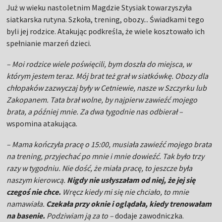
Zakopanem. Tata brał wolne, by najpierw zawieźć mojego
brata, a później mnie. Za dwa tygodnie nas odbierał –
wspomina atakująca.
– Mama kończyła pracę o 15:00, musiała zawieźć mojego brata
na trening, przyjechać po mnie i mnie dowieźć. Tak było trzy
razy w tygodniu. Nie dość, że miała pracę, to jeszcze była
naszym kierowcą.
Nigdy nie usłyszałam od niej, że jej się
czegoś nie chce.
Wręcz kiedy mi się nie chciało, to mnie
namawiała.
Czekała przy oknie i oglądała, kiedy trenowałam
na basenie.
Podziwiam ją za to –
dodaje zawodniczka.
– Doszła do miejsca, w którym jest, dzięki własnej pracy. Nie
miała czasu na spotkania z młodzieżą. Po prostu trenowała –
odpowiada jej tata.
– Nie zmienia się.
Kiedy we Włoszech
dostawała jeden, dwa dni wolnego, potrafiła nam zrobić
niespodziankę i przyjechać do domu bez zapowiedzi
. Niekiedy
była tu kilka godzin i wracała –
dodaje.
–
Wyjechała w szeroki
świat, ale pozostała taka, jaka była, gdy mieszkała jeszcze w