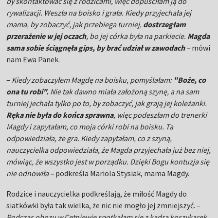
by skontaktować się z rodzicami, więc dopuściłam ją do
rywalizacji. Weszła na boisko i grała. Kiedy przyjechała jej
mama, by zobaczyć, jak przebiega turniej,
dostrzegłam
przerażenie w jej oczach
, bo jej córka była na parkiecie.
Magda
sama sobie ściągnęła gips, by brać udział w zawodach
–
mówi
nam Ewa Panek.
–
Kiedy zobaczyłem Magdę na boisku, pomyślałam:
"Boże, co
ona tu robi".
Nie tak dawno miała założoną szynę, a na sam
turniej jechała tylko po to, by zobaczyć, jak grają jej koleżanki.
Ręka nie była do końca sprawna
, więc podeszłam do trenerki
Magdy i zapytałam, co moja córki robi na boisku. Ta
odpowiedziała, że gra. Kiedy zapytałam, co z szyną,
nauczycielka odpowiedziała, że Magda przyjechała już bez niej,
mówiąc, że wszystko jest w porządku. Dzięki Bogu kontuzja się
nie odnowiła –
podkreśla Mariola Stysiak, mama Magdy.
Rodzice i nauczycielka podkreślają, że miłość Magdy do
siatkówki była tak wielka, że nic nie mogło jej zmniejszyć. –
Podczas obozu w Cetniewie spotkałam się z kadrą koszykarek.