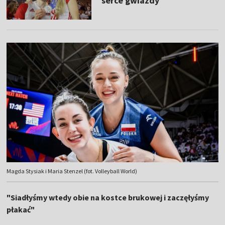
serce gwiazdy
Magda Stysiak i Maria Stenzel (fot. Volleyball World)
"Siadłyśmy wtedy obie na kostce brukowej i zaczęłyśmy
płakać"