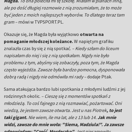
napisałam do niej i się z nią spotkałam. Nigdy nie było
problemu z tym, abyśmy się zobaczyły, poza tym, że Magda
często wyjeżdża. Zawsze była bardzo pomocna, dysponowała
dobrą radą i nigdy nie odmówiła mi rady –
dodaje Ptak.
Sama atakująca bardzo lubi spotkania z młodymi ludźmi z jej
rodzinnych okolic.
–
Cieszę się z momentów spotkań z
młodzieżą. To coś fajnego z nią rozmawiać, pożartować. Oni
wiedzą, że jestem zawsze otwarta. Jest u nas Piotrek
, to jest
taki gigant.
Nie wiem, ile ma lat, ale z 13 lub 14.
Jak mnie
widzi, zawsze do mnie woła: "Siema, Madziula!". Ja zawsze
odpowiadam: "Cześć, Mordeczko".
Jest niesamowity,
podobnie jak cała jego ekipa. Fajnie jest być inspiracją dla
takich osób –
przyznaje.
– Jesteśmy z Magdy bardzo dumni. W wieku 24 lat jest tam,
gdzie jest. Jest filarem
reprezentacji Polski siatkarek.
Do tego
trzeba mieć charakter.
Myślę, że to wielka inspiracja dla
dzieci, które widzą, że Magda wywodzi się z niewielkiego
Turowa, a gra w jednym z najlepszych klubów.
Daje im