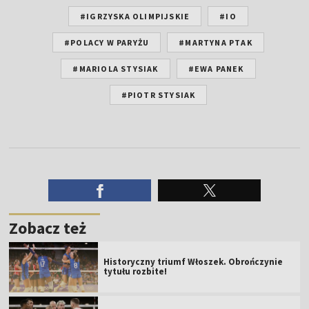
#REPREZENTACJA POLSKI SIATKAREK
#SIATKÓWKA
#PARYŻ 2024
#IGRZYSKA OLIMPIJSKIE
#IO
#POLACY W PARYŻU
#MARTYNA PTAK
#MARIOLA STYSIAK
#EWA PANEK
#PIOTR STYSIAK
Zobacz też
Historyczny triumf Włoszek. Obrończynie
tytułu rozbite!