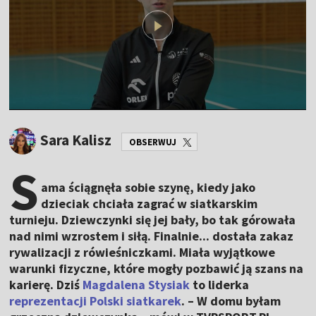
Sara Kalisz
OBSERWUJ
S
ama ściągnęła sobie szynę, kiedy jako
dzieciak chciała zagrać w siatkarskim
turnieju. Dziewczynki się jej bały, bo tak górowała
nad nimi wzrostem i siłą. Finalnie... dostała zakaz
rywalizacji z rówieśniczkami. Miała wyjątkowe
warunki fizyczne, które mogły pozbawić ją szans na
karierę. Dziś
Magdalena Stysiak
to liderka
reprezentacji Polski siatkarek
. – W domu byłam