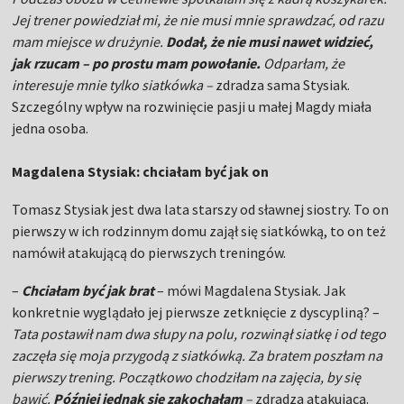
Jej trener powiedział mi, że nie musi mnie sprawdzać, od razu
mam miejsce w drużynie.
Dodał, że nie musi nawet widzieć,
jak rzucam – po prostu mam powołanie.
Odparłam, że
interesuje mnie tylko siatkówka –
zdradza sama Stysiak.
Szczególny wpływ na rozwinięcie pasji u małej Magdy miała
jedna osoba.
Magdalena Stysiak: chciałam być jak on
Tomasz Stysiak jest dwa lata starszy od sławnej siostry. To on
pierwszy w ich rodzinnym domu zajął się siatkówką, to on też
namówił atakującą do pierwszych treningów.
–
Chciałam być jak brat
–
mówi Magdalena Stysiak. Jak
konkretnie wyglądało jej pierwsze zetknięcie z dyscypliną? –
Tata postawił nam dwa słupy na polu, rozwinął siatkę i od tego
zaczęła się moja przygodą z siatkówką. Za bratem poszłam na
pierwszy trening. Początkowo chodziłam na zajęcia, by się
bawić.
Później jednak się zakochałam
–
zdradza atakująca.