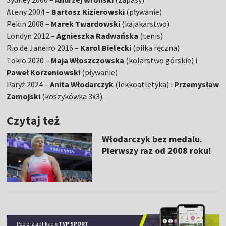
Ateny 2004 –
Bartosz Kizierowski
(pływanie)
Pekin 2008 –
Marek Twardowski
(kajakarstwo)
Londyn 2012 –
Agnieszka Radwańska
(tenis)
Rio de Janeiro 2016 –
Karol Bielecki
(piłka ręczna)
Tokio 2020 –
Maja Włoszczowska
(kolarstwo górskie) i
Paweł Korzeniowski
(pływanie)
Paryż 2024 –
Anita Włodarczyk
(lekkoatletyka) i
Przemysław
Zamojski
(koszykówka 3x3)
Czytaj też
Włodarczyk bez medalu.
Pierwszy raz od 2008 roku!
Pobierz aplikację
TVP SPORT