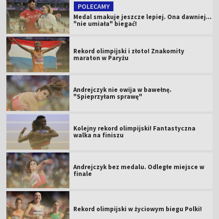
POLECAMY
Medal smakuje jeszcze lepiej. Ona dawniej...
"nie umiała" biegać!
Rekord olimpijski i złoto! Znakomity
maraton w Paryżu
Andrejczyk nie owija w bawełnę.
"Spieprzyłam sprawę"
Kolejny rekord olimpijski! Fantastyczna
walka na finiszu
Andrejczyk bez medalu. Odległe miejsce w
finale
Rekord olimpijski w życiowym biegu Polki!