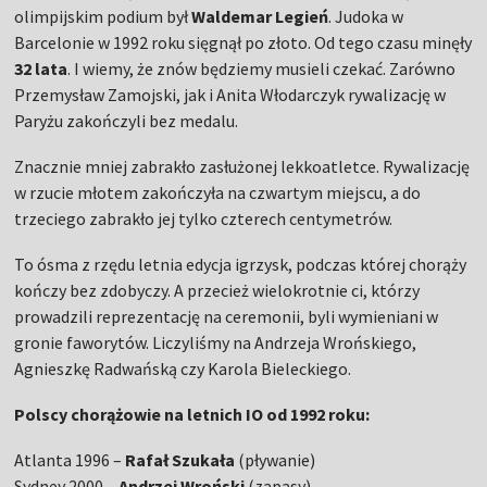
olimpijskim podium był
Waldemar Legień
. Judoka w
Barcelonie w 1992 roku sięgnął po złoto. Od tego czasu minęły
32 lata
. I wiemy, że znów będziemy musieli czekać. Zarówno
Przemysław Zamojski, jak i Anita Włodarczyk rywalizację w
Paryżu zakończyli bez medalu.
Znacznie mniej zabrakło zasłużonej lekkoatletce. Rywalizację
w rzucie młotem zakończyła na czwartym miejscu, a do
trzeciego zabrakło jej tylko czterech centymetrów.
To ósma z rzędu letnia edycja igrzysk, podczas której chorąży
kończy bez zdobyczy. A przecież wielokrotnie ci, którzy
prowadzili reprezentację na ceremonii, byli wymieniani w
gronie faworytów. Liczyliśmy na Andrzeja Wrońskiego,
Agnieszkę Radwańską czy Karola Bieleckiego.
Polscy chorążowie na letnich IO od 1992 roku:
Atlanta 1996 –
Rafał Szukała
(pływanie)
Sydney 2000 –
Andrzej Wroński
(zapasy)