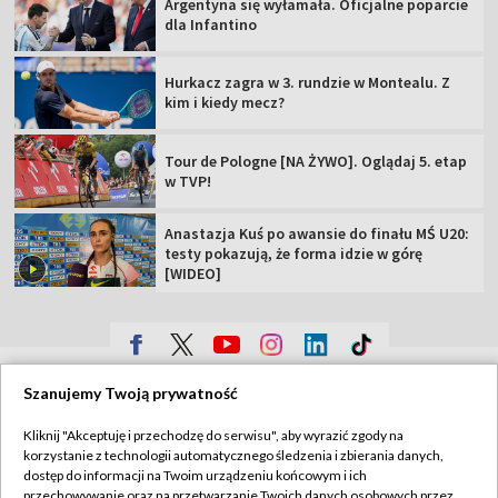
Argentyna się wyłamała. Oficjalne poparcie
dla Infantino
Hurkacz zagra w 3. rundzie w Montealu. Z
kim i kiedy mecz?
Tour de Pologne [NA ŻYWO]. Oglądaj 5. etap
w TVP!
Anastazja Kuś po awansie do finału MŚ U20:
testy pokazują, że forma idzie w górę
[WIDEO]
TVP
Szanujemy Twoją prywatność
Abonament TVP
Regulamin TVP
Kliknij "Akceptuję i przechodzę do serwisu", aby wyrazić zgody na
Polityka prywatności
Sklep TVP
korzystanie z technologii automatycznego śledzenia i zbierania danych,
dostęp do informacji na Twoim urządzeniu końcowym i ich
Biuro Reklamy
Moje zgody
przechowywanie oraz na przetwarzanie Twoich danych osobowych przez