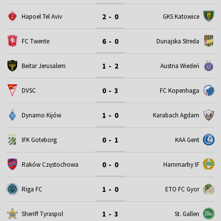
2 - 0
Hapoel Tel Aviv
GKS Katowice
6 - 0
FC Twente
Dunajska Streda
1 - 2
Beitar Jerusalem
Austria Wiedeń
0 - 3
DVSC
FC Kopenhaga
1 - 0
Dynamo Kijów
Karabach Agdam
0 - 1
IFK Goteborg
KAA Gent
0 - 0
Raków Częstochowa
Hammarby IF
1 - 0
Riga FC
ETO FC Gyor
1 - 3
Sheriff Tyraspol
St. Gallen