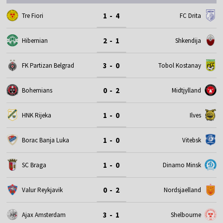
1 - 4
Tre Fiori
FC Drita
2 - 1
Hibernian
Shkendija
3 - 0
FK Partizan Belgrad
Tobol Kostanay
0 - 2
Bohemians
Midtjylland
1 - 0
HNK Rijeka
Ilves
1 - 0
Borac Banja Luka
Vitebsk
1 - 0
SC Braga
Dinamo Minsk
0 - 2
Valur Reykjavik
Nordsjaelland
3 - 1
Ajax Amsterdam
Shelbourne