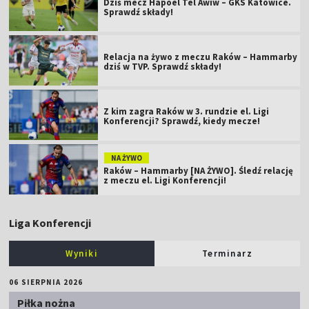
Dziś mecz Hapoel Tel Awiw – GKS Katowice.
Sprawdź składy!
Relacja na żywo z meczu Raków – Hammarby
dziś w TVP. Sprawdź składy!
Z kim zagra Raków w 3. rundzie el. Ligi
Konferencji? Sprawdź, kiedy mecze!
NA ŻYWO
Raków – Hammarby [NA ŻYWO]. Śledź relację
z meczu el. Ligi Konferencji!
Liga Konferencji
Wyniki
Terminarz
06 SIERPNIA 2026
Piłka nożna