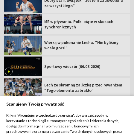
Dobry start Świątek. "Jestem zadowolona
ze wszystkiego"
ME w pływaniu. Polki piąte w skokach
synchronicznych
Wierzą w pokonanie Lecha. "Nie byliśmy
wcale gorsi"
Sportowy wieczór (06.08.2026)
Lech ze skromną zaliczką przed rewanżem.
"Tego elementu zabrakło"
Szanujemy Twoją prywatność
Kliknij "Akceptuję i przechodzę do serwisu", aby wyrazić zgody na
korzystanie z technologii automatycznego śledzenia i zbierania danych,
TVP
dostęp do informacji na Twoim urządzeniu końcowym i ich
Abonament TVP
Regulamin TVP
przechowywanie oraz na przetwarzanie Twoich danych osobowych przez