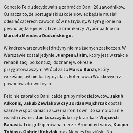
Goncalo Feio zdecydował się zabrać do Danii 26 zawodników.
Oznacza to, że portugalski szkoleniowiec będzie musiał
odesłać czterech zawodników na trybuny. W tym gronie na
pewno będzie jeden z trzech bramkarzy. Wybór padnie na
Marcela Mendesa Dudzińskiego.
W kadrze warszawskiej drużyny nie ma żadnych zaskoczeń. W
Warszawie został jedynie
Juergen Elitim
, który jest w trakcie
rehabilitacji po kontuzji doznanej w okresie
przygotowawczym. Wrócił za to
Marco Burch
, który
wcześniej był niedostępny dla szkoleniowca Wojskowych z
powodów zdrowotnych.
Feio nie zabrał do Danii także grupy młodzieżowców.
Jakub
Adkonis, Jakub Żewłakow czy Jordan Majchrzak
dostali
szanse w spotkaniach z Caernarfon Town. Do samolotu nie
wsiedli również
Jan Leszczyński
czy bramkarz
Wojciech
Banasik.
Trio golkiperów na mecz z Broendby tworzą
Kacper
Tobiasz, Gabriel Kobylak
oraz Mendes Dudziński. Na