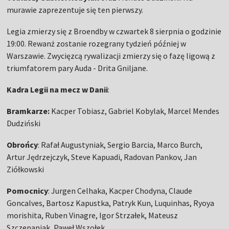
murawie zaprezentuje się ten pierwszy.
Legia zmierzy się z Broendby w czwartek 8 sierpnia o godzinie
19:00. Rewanż zostanie rozegrany tydzień później w
Warszawie. Zwycięzcą rywalizacji zmierzy się o fazę ligową z
triumfatorem pary Auda - Drita Gniljane.
Kadra Legii na mecz w Danii
:
Bramkarze:
Kacper Tobiasz, Gabriel Kobylak, Marcel Mendes
Dudziński
Obrońcy
: Rafał Augustyniak, Sergio Barcia, Marco Burch,
Artur Jędrzejczyk, Steve Kapuadi, Radovan Pankov, Jan
Ziółkowski
Pomocnicy
: Jurgen Celhaka, Kacper Chodyna, Claude
Goncalves, Bartosz Kapustka, Patryk Kun, Luquinhas, Ryoya
morishita, Ruben Vinagre, Igor Strzałek, Mateusz
Szczepaniak, Paweł Wszołek