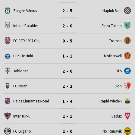
2 - 5
Zalgiris Vilnius
Hajduk Split
2 - 0
Inter d'Escaldes
Flora Tallinn
0 - 5
FC CFR 1907 Cluj
Tromso
1 - 1
HJK Helsinki
Motherwell
2 - 0
Jablonec
RFS
2 - 2
FC Noah
Sion
1 - 4
Paide Linnameeskond
Rapid Wiedeń
2 - 1
Inter Turku
Vaduz
2 - 0
FC Lugano
NSI Runavik