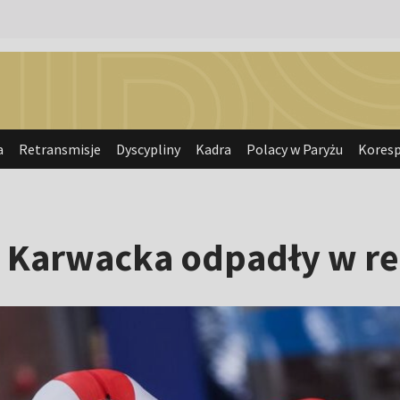
a
Retransmisje
Dyscypliny
Kadra
Polacy w Paryżu
Kores
a Karwacka odpadły w r