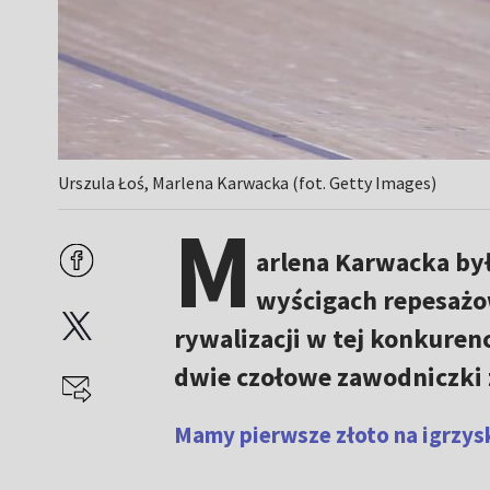
Urszula Łoś, Marlena Karwacka (fot. Getty Images)
M
arlena Karwacka była
wyścigach repesażow
rywalizacji w tej konkuren
dwie czołowe zawodniczki z
Mamy pierwsze złoto na igrzys