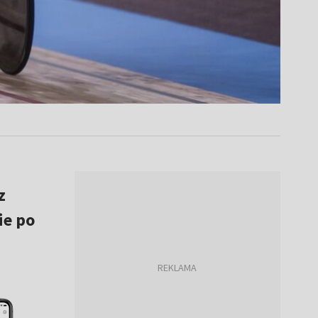
z
ie po