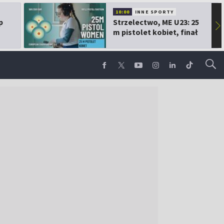
10:00
INNE SPORTY
p
Strzelectwo, ME U23: 25
▶
m pistolet kobiet, finał