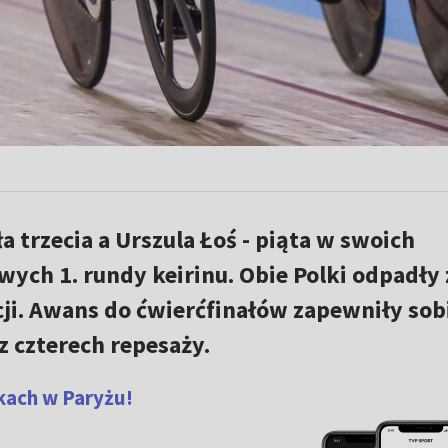
 trzecia a Urszula Łoś - piąta w swoich
ych 1. rundy keirinu. Obie Polki odpadły 
cji. Awans do ćwierćfinałów zapewniły sob
 czterech repesaży.
kach w Paryżu!