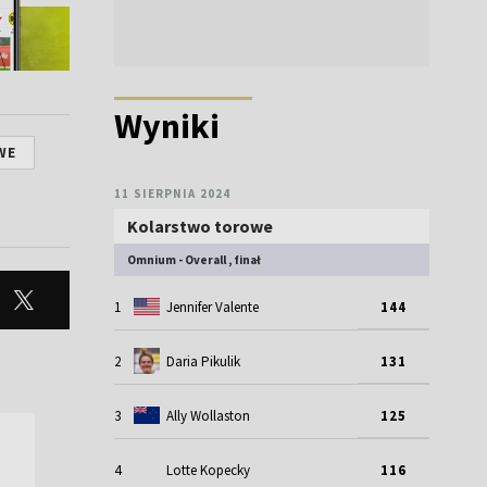
Wyniki
WE
11 SIERPNIA 2024
Kolarstwo torowe
Omnium - Overall , finał
1
Jennifer Valente
144
2
Daria Pikulik
131
3
Ally Wollaston
125
4
Lotte Kopecky
116