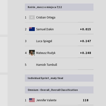
Keirin , mecz o miejsca 7/12
1
Cristian Ortega
2
Samuel Dakin
+0.015
3
Luca Spiegel
+0.147
4
Mateusz Rudyk
+0.248
5
Hamish Turnbull
Individual Sprint , mały finał
Omnium - Overall , Overall Classification
1
Jennifer Valente
118