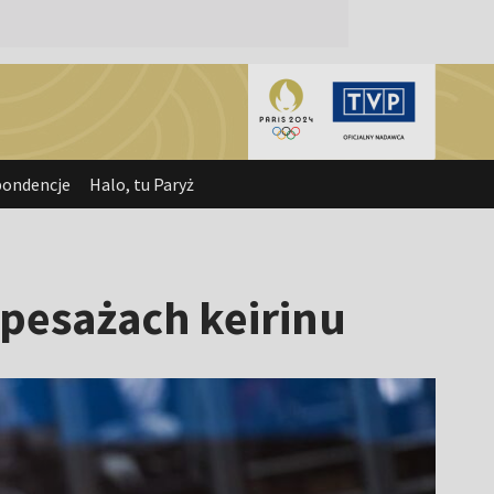
pondencje
Halo, tu Paryż
epesażach keirinu