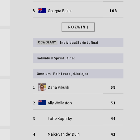
5
Georgia Baker
108
ROZWIŃ
ODWOŁANY
Individual Sprint , finał
Individual Sprint , finał
Omnium - Point race , 4. kolejka
1
Daria Pikulik
59
2
Ally Wollaston
51
3
Lotte Kopecky
44
4
Maike van der Duin
42