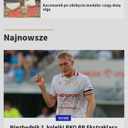
Kaczmarek po zdobyciu medalu: czuję dużą
ulgę
Najnowsze
NOWE
Niezbędnik 3. kolejki PKO BP Ekstraklasy.