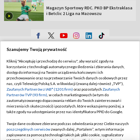
Magazyn Sportowy RDC. PKO BP Ekstraklasa
i Betclic 2 Liga na Mazowszu
TVP
Szanujemy Twoją prywatność
Abonament TVP
Regulamin TVP
Kliknij "Akceptuję i przechodzę do serwisu", aby wyrazić zgody na
Polityka prywatności
Sklep TVP
korzystanie z technologii automatycznego śledzenia i zbierania danych,
dostęp do informacji na Twoim urządzeniu końcowym i ich
Biuro Reklamy
Moje zgody
przechowywanie oraz na przetwarzanie Twoich danych osobowych przez
nas, czyli Telewizję Polską S.A. w likwidacji (zwaną dalej również „TVP”),
Oferta Handlowa
Biuro reklamy
Zaufanych Partnerów z IAB* (1201 firm)
oraz pozostałych
Zaufanych
Partnerów TVP (93 firm)
, w celach marketingowych (w tym do
Telegazeta ogłoszenia
Kontakt
zautomatyzowanego dopasowania reklam do Twoich zainteresowań i
Emisja w TVP
mierzenia ich skuteczności) i pozostałych, które wskazujemy poniżej, a
także zgody na udostępnianie przez nas identyfikatora PPID do Google.
Kanały
Rada Programowa
Twoje dane osobowe zbierane podczas odwiedzania przez Ciebie naszych
Ogłoszenia przetargowe
poszczególnych serwisów
zwanych dalej „Portalem”, w tym informacje
©2026 Telewizja Polska Spółka Akcyjna w likwidacji
zapisywane za pomocą technologii takich jak: pliki cookie, sygnalizatory
Akademia Telewizyjna