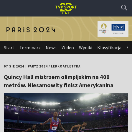
Start
Terminarz
News
Wideo
Wyniki
Klasyfikacja
Re
07 SIE 2024
|
PARYŻ 2024
/
LEKKOATLETYKA
Quincy Hall mistrzem olimpijskim na 400
metrów. Niesamowity finisz Amerykanina