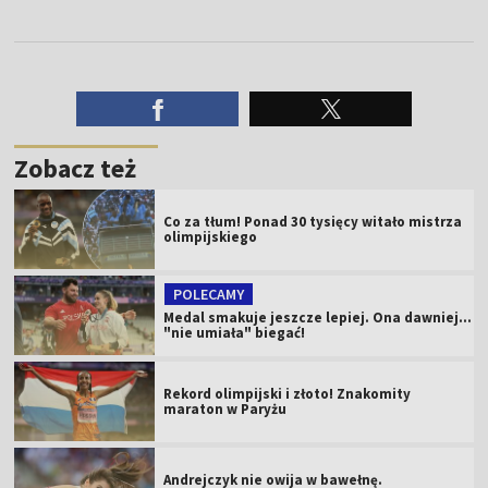
Zobacz też
Co za tłum! Ponad 30 tysięcy witało mistrza
olimpijskiego
POLECAMY
Medal smakuje jeszcze lepiej. Ona dawniej...
"nie umiała" biegać!
Rekord olimpijski i złoto! Znakomity
maraton w Paryżu
Andrejczyk nie owija w bawełnę.