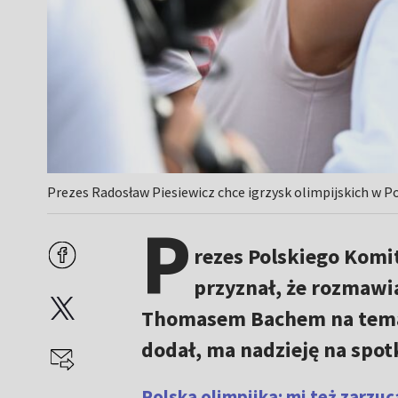
Prezes Radosław Piesiewicz chce igrzysk olimpijskich w Po
P
rezes Polskiego Komi
przyznał, że rozmawi
Thomasem Bachem na temat 
dodał, ma nadzieję na spot
Polska olimpijka: mi też zarzuca