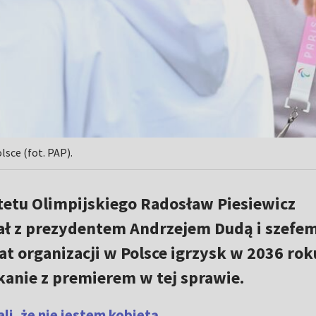
lsce (fot. PAP).
tetu Olimpijskiego Radosław Piesiewicz
ał z prezydentem Andrzejem Dudą i szefe
organizacji w Polsce igrzysk w 2036 rok
kanie z premierem w tej sprawie.
li, że nie jestem kobietą