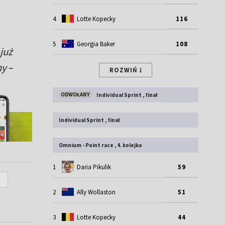
4
Lotte Kopecky
116
5
Georgia Baker
108
już
my
–
ROZWIŃ
ODWOŁANY
Individual Sprint , finał
Individual Sprint , finał
Omnium - Point race , 4. kolejka
1
Daria Pikulik
59
2
Ally Wollaston
51
3
Lotte Kopecky
44