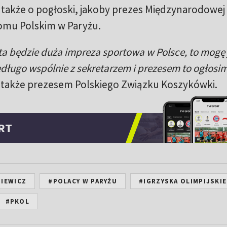
 także o pogłoski, jakoby prezes Międzynarodowej
Domu Polskim w Paryżu.
ata będzie duża impreza sportowa w Polsce, to mogę 
iedługo wspólnie z sekretarzem i prezesem to ogłosi
st także prezesem Polskiego Związku Koszykówki.
RT
SIEWICZ
#POLACY W PARYŻU
#IGRZYSKA OLIMPIJSKIE
#PKOL