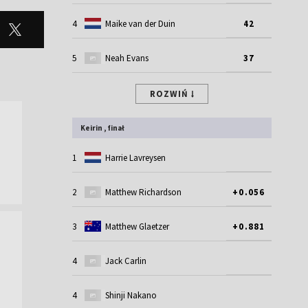
4
Maike van der Duin
42
5
Neah Evans
37
ROZWIŃ
Keirin , finał
1
Harrie Lavreysen
2
Matthew Richardson
+0.056
3
Matthew Glaetzer
+0.881
4
Jack Carlin
4
Shinji Nakano