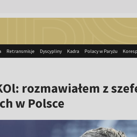
a
Retransmisje
Dyscypliny
Kadra
Polacy w Paryżu
Kores
PKOl: rozmawiałem z sze
ich w Polsce