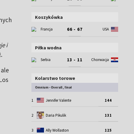
Koszykówka
tnych
66 - 67
Francja
USA
je i
Piłka wodna
.
13 - 11
Serbia
Chorwacja
 ale
Kolarstwo torowe
 Los
Omnium - Overall , finał
1
Jennifer Valente
144
2
Daria Pikulik
131
3
Ally Wollaston
125