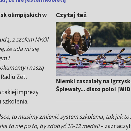
Czytaj też
sk olimpijskich w
dą, z szefem MKOl
 że uda mi się
em i
okumenty i naszą
Radiu Zet.
Niemki zaszalały na igrzysk
Śpiewały... disco polo! [WI
 takiej imprezy
 szkolenia.
sce, to musimy zmienić system szkolenia, tak jak to 
ska to nie po to, by zdobyć 10-12 medali
– zaznaczył