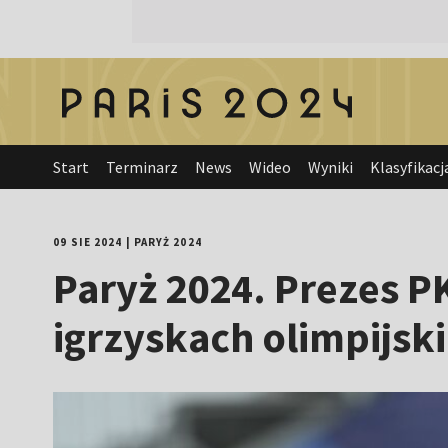
Start
Terminarz
News
Wideo
Wyniki
Klasyfikacj
09 SIE 2024
|
PARYŻ 2024
Paryż 2024. Prezes 
igrzyskach olimpijsk