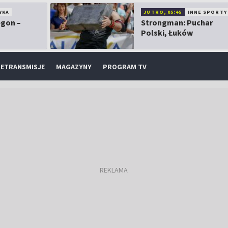
YKA
JUTRO, 05:45
INNE SPORTY
egon –
Strongman: Puchar
Polski, Łuków
ETRANSMISJE
MAGAZYNY
PROGRAM TV