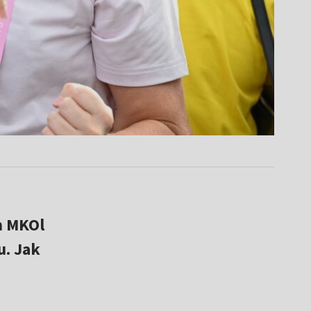
m MKOl
u. Jak