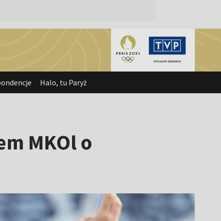
pondencje
Halo, tu Paryż
fem MKOl o