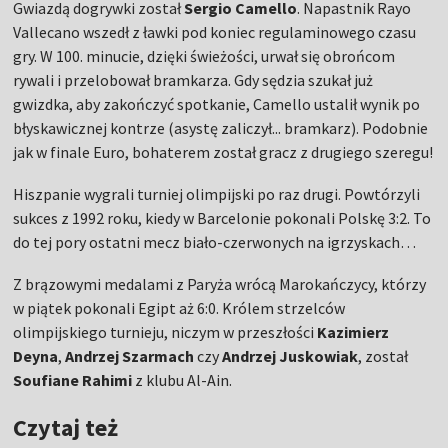
Gwiazdą dogrywki został
Sergio Camello
. Napastnik Rayo
Vallecano wszedł z ławki pod koniec regulaminowego czasu
gry. W 100. minucie, dzięki świeżości, urwał się obrońcom
rywali i przelobował bramkarza. Gdy sędzia szukał już
gwizdka, aby zakończyć spotkanie, Camello ustalił wynik po
błyskawicznej kontrze (asystę zaliczył... bramkarz). Podobnie
jak w finale Euro, bohaterem został gracz z drugiego szeregu!
Hiszpanie wygrali turniej olimpijski po raz drugi. Powtórzyli
sukces z 1992 roku, kiedy w Barcelonie pokonali Polskę 3:2. To
do tej pory ostatni mecz biało-czerwonych na igrzyskach…
Z brązowymi medalami z Paryża wrócą Marokańczycy, którzy
w piątek pokonali Egipt aż 6:0. Królem strzelców
olimpijskiego turnieju, niczym w przeszłości
Kazimierz
Deyna
,
Andrzej Szarmach
czy
Andrzej Juskowiak
, został
Soufiane Rahimi
z klubu Al-Ain.
Czytaj też