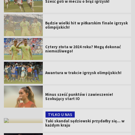
Sześć goli w meczu o brąz igrzysk!
Będzie wielki hit w piłkarskim finale igrzysk
olimpijskich!
Cztery złota w 2024 roku? Mogą dokonać
niemożliwego!
Awantura w trakcie igrzysk olimpijskich!
Minus sześć punktów i zawieszenie!
Szokujący start IO
TYLKO U NAS
Taki skandal sędziowski przydałby się... w
każdym kraju