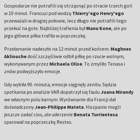
Gospodarze nie potrafili się otrząsnąć po stracie trzech goli
w 10 minut. Francuzi pod wodzą
Thierry’ego Henry'ego
przeważali w drugiej połowie, lecz długo nie potrafili tego
przekuć na gole. Najbliżej trafienia był
Manu Kone
, ale po
jego główce piłka trafiła w poprzeczkę.
Przełamanie nadeszło na 12 minut przed końcem.
Maghnes
Akliouche
dość szczęśliwie odbił piłkę po rzucie wolnym,
wykonywanym przez
Michaela Olise
. To zmyliło Tenasa i
znów podwyższyło emocje.
Gdy wybiła 90. minuta, emocje sięgnęły zenitu. Sędzia
spotkania po analizie VAR dopatrzył się faulu
Juana Mirandy
we własnym polu karnym. Wyrównanie dla Francji dał
doświadczony
Jean-Philippe Mateta
. Hiszpanie mogli
jeszcze zadać cios, ale uderzenie
Benata Turrientesa
sparował na poprzeczkę Restes.