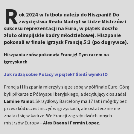
R
ok 2024 w futbolu należy do Hiszpanii! Do
zwycięstwa Realu Madryt w Lidze Mistrzów i
sukcesu reprezentacji na Euro, w piątek doszło
złoto olimpijskie kadry młodzieżowej. Hiszpanie
pokonali w finale igrzysk Francję 5:3 (po dogrywce).
Hiszpania znów pokonała Francję! Tym razem na
igrzyskach
Jak radzą sobie Polacy w piątek? Śledź wyniki IO
Francja i Hiszpania mierzyły się ze sobą w półfinale Euro. Górą
byli piłkarze z Półwyspu Iberyjskiego, a decydujący cios zadał
Lamine Yamal
. Skrzydłowy Barcelony ma 17 lat i mógłby bez
przeszkód uczestniczyć w igrzyskach, ale ostatecznie nie
znalazł się w kadrze. We Francji zagrało dwóch innych
mistrzów Europy –
Alex Baena
i
Fermin Lopez
.