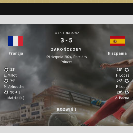
FAZA FINAŁOWA
3 - 5
ZAKOŃCZONY
Francja
Hiszpania
09 sierpnia 2024, Parc des
Princes
11'
18'
E. Millot
F. Lopez
79'
25'
M. Akliouche
F. Lopez
90
+ 3'
28'
J. Mateta
(k.)
A. Baena
ROZWIŃ