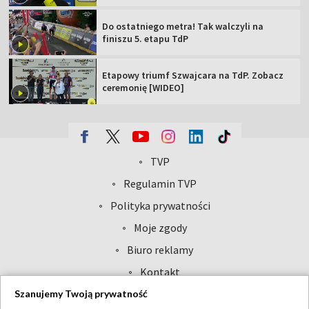
Do ostatniego metra! Tak walczyli na
finiszu 5. etapu TdP
Etapowy triumf Szwajcara na TdP. Zobacz
ceremonię [WIDEO]
TVP
Abonament TVP
Regulamin TVP
Polityka prywatności
Sklep TVP
Biuro Reklamy
Moje zgody
Oferta Handlowa
Biuro reklamy
Telegazeta ogłoszenia
Kontakt
Emisja w TVP
Szanujemy Twoją prywatność