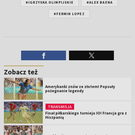
#IGRZYSKA OLIMPIJSKIE
#ALEX BAENA
#FERMIN LOPEZ
Zobacz też
Amerykanki znów ze złotem! Popsuły
pożegnanie legendy
TRANSMISJA
Finał piłkarskiego turnieju IO! Francja gra z
Hiszpanią