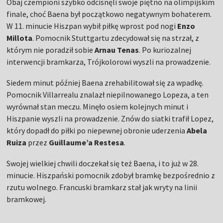
Obaj czempioni szybko odcisnęli swoje piętno na olimpijskim
finale, choć Baena był początkowo negatywnym bohaterem.
W 11. minucie Hiszpan wybił piłkę wprost pod nogi
Enzo
Millota
. Pomocnik Stuttgartu zdecydował się na strzał, z
którym nie poradził sobie
Arnau Tenas
. Po kuriozalnej
interwencji bramkarza, Trójkolorowi wyszli na prowadzenie.
Siedem minut później Baena zrehabilitował się za wpadkę.
Pomocnik Villarrealu znalazł niepilnowanego Lopeza, a ten
wyrównał stan meczu. Minęło osiem kolejnych minut i
Hiszpanie wyszli na prowadzenie. Znów do siatki trafił Lopez,
który dopadł do piłki po niepewnej obronie uderzenia
Abela
Ruiza
przez
Guillaume’a Restesa
.
Swojej wielkiej chwili doczekał się też Baena, i to już w 28.
minucie. Hiszpański pomocnik zdobył bramkę bezpośrednio z
rzutu wolnego. Francuski bramkarz stał jak wryty na linii
bramkowej.