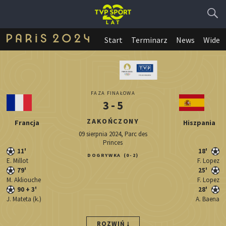
Start
Terminarz
News
Wideo
FAZA FINAŁOWA
3 - 5
ZAKOŃCZONY
Francja
Hiszpania
09 sierpnia 2024, Parc des
Princes
11'
18'
DOGRYWKA
(0-2)
E. Millot
F. Lopez
79'
25'
M. Akliouche
F. Lopez
90
+ 3'
28'
J. Mateta
(k.)
A. Baena
ROZWIŃ