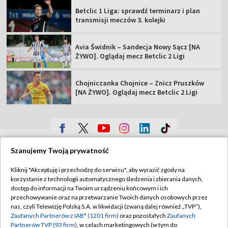
Betclic 1 Liga: sprawdź terminarz i plan
transmisji meczów 3. kolejki
Avia Świdnik – Sandecja Nowy Sącz [NA
ŻYWO]. Oglądaj mecz Betclic 2 Ligi
Chojniczanka Chojnice – Znicz Pruszków
[NA ŻYWO]. Oglądaj mecz Betclic 2 Ligi
TVP
Szanujemy Twoją prywatność
Abonament TVP
Regulamin TVP
Kliknij "Akceptuję i przechodzę do serwisu", aby wyrazić zgody na
Polityka prywatności
Sklep TVP
korzystanie z technologii automatycznego śledzenia i zbierania danych,
dostęp do informacji na Twoim urządzeniu końcowym i ich
Biuro Reklamy
Moje zgody
przechowywanie oraz na przetwarzanie Twoich danych osobowych przez
nas, czyli Telewizję Polską S.A. w likwidacji (zwaną dalej również „TVP”),
Oferta Handlowa
Biuro reklamy
Zaufanych Partnerów z IAB* (1201 firm)
oraz pozostałych
Zaufanych
Partnerów TVP (93 firm)
, w celach marketingowych (w tym do
Telegazeta ogłoszenia
Kontakt