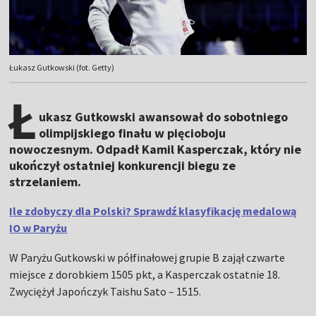
Łukasz Gutkowski (fot. Getty)
Ł
ukasz Gutkowski awansował do sobotniego
olimpijskiego finału w pięcioboju
nowoczesnym. Odpadł Kamil Kasperczak, który nie
ukończył ostatniej konkurencji biegu ze
strzelaniem.
Ile zdobyczy dla Polski? Sprawdź klasyfikację medalową
IO w Paryżu
W Paryżu Gutkowski w półfinałowej grupie B zajął czwarte
miejsce z dorobkiem 1505 pkt, a Kasperczak ostatnie 18.
Zwyciężył Japończyk Taishu Sato – 1515.