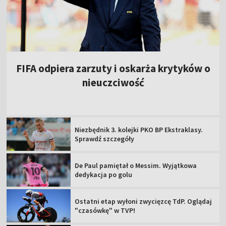
FIFA odpiera zarzuty i oskarża krytyków o
nieuczciwość
Niezbędnik 3. kolejki PKO BP Ekstraklasy.
Sprawdź szczegóły
De Paul pamiętał o Messim. Wyjątkowa
dedykacja po golu
Ostatni etap wyłoni zwycięzcę TdP. Oglądaj
"czasówkę" w TVP!