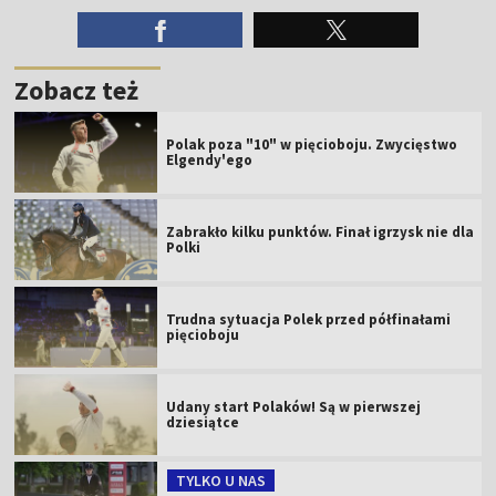
Zobacz też
Polak poza "10" w pięcioboju. Zwycięstwo
Elgendy'ego
Zabrakło kilku punktów. Finał igrzysk nie dla
Polki
Trudna sytuacja Polek przed półfinałami
pięcioboju
Udany start Polaków! Są w pierwszej
dziesiątce
TYLKO U NAS