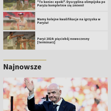
"To koniec epoki". Dyscyplina olimpijska po
Paryżu kompletnie się zmieni!
Mamy kolejne kwalifikacje na igrzyska w
Paryżu!
Paryż 2024: pięciobój nowoczesny
[terminarz]
Najnowsze