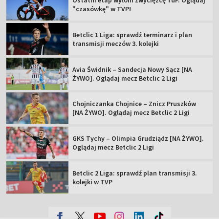
Ostatni etap wyłoni zwycięzcę TdP. Oglądaj
"czasówkę" w TVP!
Betclic 1 Liga: sprawdź terminarz i plan
transmisji meczów 3. kolejki
Avia Świdnik – Sandecja Nowy Sącz [NA
ŻYWO]. Oglądaj mecz Betclic 2 Ligi
Chojniczanka Chojnice – Znicz Pruszków
[NA ŻYWO]. Oglądaj mecz Betclic 2 Ligi
GKS Tychy – Olimpia Grudziądz [NA ŻYWO].
Oglądaj mecz Betclic 2 Ligi
Betclic 2 Liga: sprawdź plan transmisji 3.
kolejki w TVP