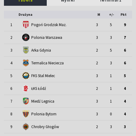
Tabela
Wyniki
Terminarz
Drużyna
M
+/-
Pkt
1
Pogoń Grodzisk Maz.
3
5
9
2
Polonia Warszawa
3
3
7
3
Arka Gdynia
2
5
6
4
Termalica Nieciecza
2
3
6
5
FKS Stal Mielec
3
1
5
6
ŁKS Łódź
2
1
4
7
Miedź Legnica
3
1
4
8
Polonia Bytom
3
0
4
9
Chrobry Głogów
2
3
3