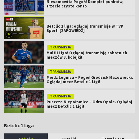
Niesamowita Pogoń! Komplet punktów,
trzecie czyste konto
Betclic 2 liga: oglądaj transmisje w TVP
Sport! [ZAPOWIEDŹ]
TRANSMISJA
Multi1Liga! Oglądaj transmisję sobotnich
meczów 3. kolejki!
TRANSMISJA
Miedź Legnica – Pogoń Grodzisk Mazowiecki.
Oglądaj mecz Betclic 1 Ligi!
TRANSMISJA
Puszcza Niepołomice – Odra Opole. Oglądaj
mecz Betclic 1 Ligi!
Betclic 1 Liga