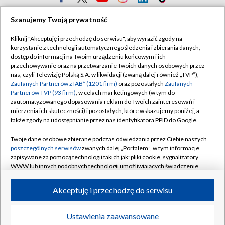
TVP
Szanujemy Twoją prywatność
Abonament TVP
Regulamin TVP
Kliknij "Akceptuję i przechodzę do serwisu", aby wyrazić zgody na
Polityka prywatności
Sklep TVP
korzystanie z technologii automatycznego śledzenia i zbierania danych,
dostęp do informacji na Twoim urządzeniu końcowym i ich
Biuro Reklamy
Moje zgody
przechowywanie oraz na przetwarzanie Twoich danych osobowych przez
nas, czyli Telewizję Polską S.A. w likwidacji (zwaną dalej również „TVP”),
Oferta Handlowa
Biuro reklamy
Zaufanych Partnerów z IAB* (1201 firm)
oraz pozostałych
Zaufanych
Partnerów TVP (93 firm)
, w celach marketingowych (w tym do
Telegazeta ogłoszenia
Kontakt
zautomatyzowanego dopasowania reklam do Twoich zainteresowań i
Emisja w TVP
mierzenia ich skuteczności) i pozostałych, które wskazujemy poniżej, a
także zgody na udostępnianie przez nas identyfikatora PPID do Google.
Kanały
Rada Programowa
Twoje dane osobowe zbierane podczas odwiedzania przez Ciebie naszych
Ogłoszenia przetargowe
poszczególnych serwisów
zwanych dalej „Portalem”, w tym informacje
©2026 Telewizja Polska Spółka Akcyjna w likwidacji
zapisywane za pomocą technologii takich jak: pliki cookie, sygnalizatory
Akademia Telewizyjna
WWW lub innych podobnych technologii umożliwiających świadczenie
Informacje o nadawcy
dopasowanych i bezpiecznych usług, personalizację treści oraz reklam,
udostępnianie funkcji mediów społecznościowych oraz analizowanie
Akceptuję i przechodzę do serwisu
Centrum informacji TVP
ruchu w Internecie.
System NOS
Twoje dane osobowe zbierane podczas odwiedzania przez Ciebie
Ustawienia zaawansowane
News
Transmisje
Wideo
Więcej
poszczególnych serwisów
na Portalu, takie jak adresy IP, identyfikatory
Zgłoś program (ROPAT)