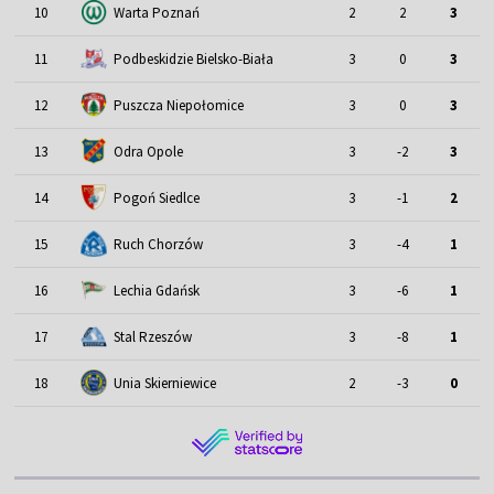
10
Warta Poznań
2
2
3
11
Podbeskidzie Bielsko-Biała
3
0
3
12
Puszcza Niepołomice
3
0
3
13
Odra Opole
3
-2
3
14
Pogoń Siedlce
3
-1
2
15
Ruch Chorzów
3
-4
1
16
Lechia Gdańsk
3
-6
1
17
Stal Rzeszów
3
-8
1
18
Unia Skierniewice
2
-3
0