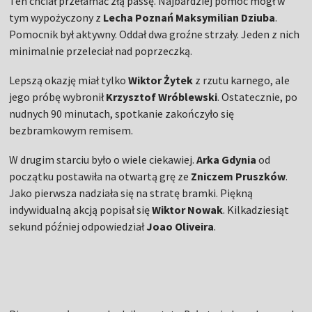
Ten chciał przełamać złą passę. Najbardziej pomóc mógł w
tym wypożyczony z
Lecha Poznań Maksymilian Dziuba
.
Pomocnik był aktywny. Oddał dwa groźne strzały. Jeden z nich
minimalnie przeleciał nad poprzeczką.
Lepszą okazję miał tylko
Wiktor Żytek
z rzutu karnego, ale
jego próbę wybronił
Krzysztof Wróblewski
. Ostatecznie, po
nudnych 90 minutach, spotkanie zakończyło się
bezbramkowym remisem.
W drugim starciu było o wiele ciekawiej.
Arka Gdynia
od
początku postawiła na otwartą grę ze
Zniczem Pruszków
.
Jako pierwsza nadziała się na stratę bramki. Piękną
indywidualną akcją popisał się
Wiktor Nowak
. Kilkadziesiąt
sekund później odpowiedział
Joao Oliveira
.