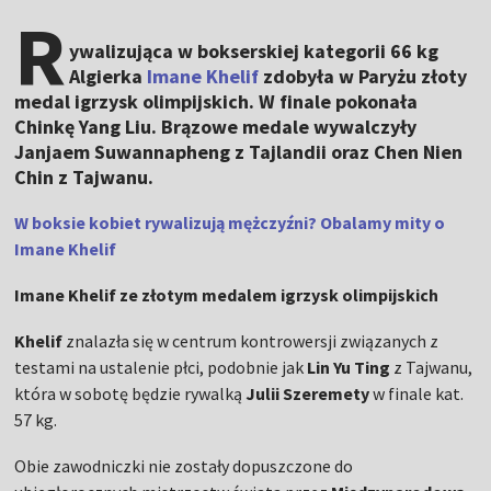
R
ywalizująca w bokserskiej kategorii 66 kg
Algierka
Imane Khelif
zdobyła w Paryżu złoty
medal igrzysk olimpijskich. W finale pokonała
Chinkę Yang Liu. Brązowe medale wywalczyły
Janjaem Suwannapheng z Tajlandii oraz Chen Nien
Chin z Tajwanu.
W boksie kobiet rywalizują mężczyźni? Obalamy mity o
Imane Khelif
Imane Khelif ze złotym medalem igrzysk olimpijskich
Khelif
znalazła się w centrum kontrowersji związanych z
testami na ustalenie płci, podobnie jak
Lin Yu Ting
z Tajwanu,
która w sobotę będzie rywalką
Julii Szeremety
w finale kat.
57 kg.
Obie zawodniczki nie zostały dopuszczone do