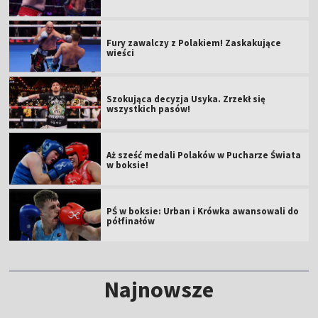
Fury zawalczy z Polakiem! Zaskakujące
wieści
Szokująca decyzja Usyka. Zrzekł się
wszystkich pasów!
Aż sześć medali Polaków w Pucharze Świata
w boksie!
PŚ w boksie: Urban i Krówka awansowali do
półfinałów
Najnowsze