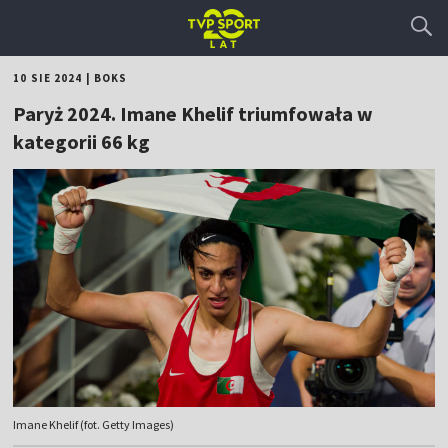
10 SIE 2024
|
BOKS
Paryż 2024. Imane Khelif triumfowała w
kategorii 66 kg
Imane Khelif (fot. Getty Images)