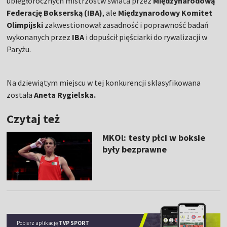
ubiegłorocznych mistrzostw świata przez
Międzynarodową
Federację Bokserską (IBA)
, ale
Międzynarodowy Komitet
Olimpijski
zakwestionował zasadność i poprawność badań
wykonanych przez
IBA
i dopuścił pięściarki do rywalizacji w
Paryżu.
Na dziewiątym miejscu w tej konkurencji sklasyfikowana
została
Aneta Rygielska.
Czytaj też
MKOl: testy płci w boksie
były bezprawne
Pobierz aplikację
TVP SPORT