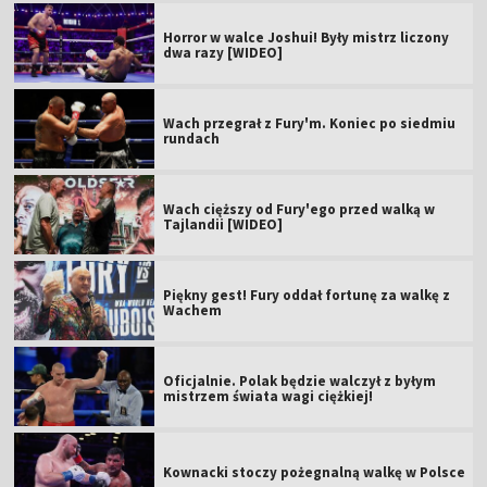
Horror w walce Joshui! Były mistrz liczony
dwa razy [WIDEO]
Wach przegrał z Fury'm. Koniec po siedmiu
rundach
Wach cięższy od Fury'ego przed walką w
Tajlandii [WIDEO]
Piękny gest! Fury oddał fortunę za walkę z
Wachem
Oficjalnie. Polak będzie walczył z byłym
mistrzem świata wagi ciężkiej!
Kownacki stoczy pożegnalną walkę w Polsce