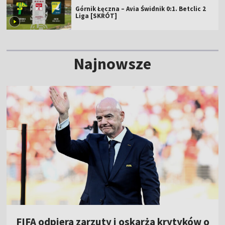
Górnik Łęczna – Avia Świdnik 0:1. Betclic 2
Liga [SKRÓT]
Najnowsze
FIFA odpiera zarzuty i oskarża krytyków o