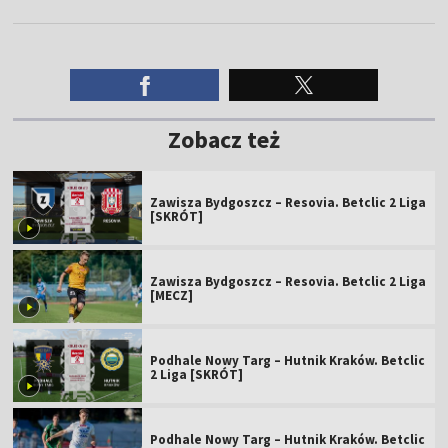
Zobacz też
Zawisza Bydgoszcz – Resovia. Betclic 2 Liga
[SKRÓT]
Zawisza Bydgoszcz – Resovia. Betclic 2 Liga
[MECZ]
Podhale Nowy Targ – Hutnik Kraków. Betclic
2 Liga [SKRÓT]
Podhale Nowy Targ – Hutnik Kraków. Betclic