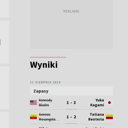
]
Wyniki
11 SIERPNIA 2024
Zapasy
Kennedy
Yuka
1 - 3
Blades
Kagami
Genesis
Tatiana
1 - 2
Rosangela
Renteria
Reasco