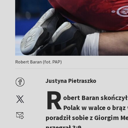
Robert Baran (fot. PAP)
Justyna Pietraszko
R
obert Baran skończył
Polak w walce o brąz
poradził sobie z Giorgim M
przegrał 3:9.