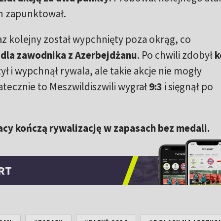
 on zapunktował.
raz kolejny został wypchnięty poza okrąg, co
dla zawodnika z Azerbejdżanu
. Po chwili zdobył
k
zył i wypchnął rywala, ale takie akcje nie mogły
atecznie to Meszwildiszwili wygrał
9:3
i sięgnął po
acy kończą rywalizację w zapasach bez medali.
RT