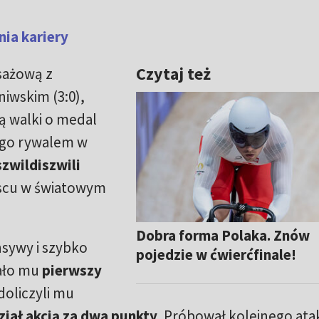
nia kariery
Czytaj też
sażową z
iwskim (3:0),
ą walki o medal
Jego rywalem w
zwildiszwili
jscu w światowym
Dobra forma Polaka. Znów
nsywy i szybko
pojedzie w ćwierćfinale!
dało mu
pierwszy
doliczyli mu
iał akcją za dwa punkty
. Próbował kolejnego ata