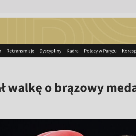
a
Retransmisje
Dyscypliny
Kadra
Polacy w Paryżu
Kores
ł walkę o brązowy meda