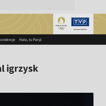
pondencje
Halo, tu Paryż
l igrzysk