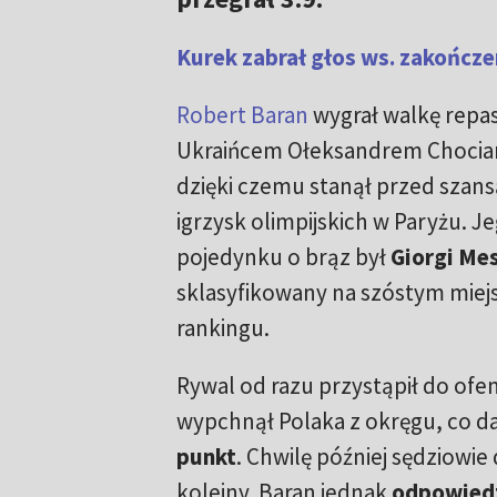
Kurek zabrał głos ws. zakończe
Robert Baran
wygrał walkę repa
Ukraińcem Ołeksandrem Chocian
dzięki czemu stanął przed szans
igrzysk olimpijskich w Paryżu. 
pojedynku o brąz był
Giorgi Mes
sklasyfikowany na szóstym mie
rankingu.
Rywal od razu przystąpił do ofe
wypchnął Polaka z okręgu, co 
punkt
. Chwilę później sędziowie 
kolejny. Baran jednak
odpowiedz