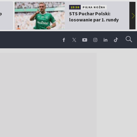
15:30
PIŁKA NOŻNA
p
STS Puchar Polski:
▶
losowanie par 1. rundy