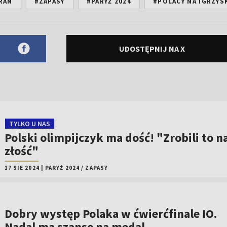
RAN
#ZAPASY
#PARYŻ 2024
#POLACY NA IGRZYS
UDOSTĘPNIJ NA X
TYLKO U NAS
Polski olimpijczyk ma dość! "Zrobili to n
złość"
17 SIE 2024
|
PARYŻ 2024
/
ZAPASY
Dobry występ Polaka w ćwierćfinale IO.
Nadal ma szansę na medal