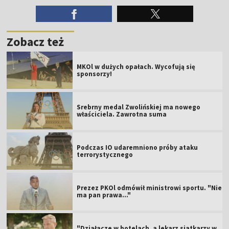
Zobacz też
MKOl w dużych opałach. Wycofują się
sponsorzy!
Srebrny medal Zwolińskiej ma nowego
właściciela. Zawrotna suma
Podczas IO udaremniono próby ataku
terrorystycznego
Prezez PKOl odmówił ministrowi sportu. "Nie
ma pan prawa..."
"Działacze w hotelach, a lekarz siatkarzy w