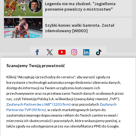
Legenda nie ma złudzeń. "Jagiellonia
ponownie powalczy o mistrzostwo"
Szybki koniec walki Gamrota. Został
zdemolowany [WIDEO]
TVP
Szanujemy Twoją prywatność
Abonament TVP
Regulamin TVP
Kliknij "Akceptuję i przechodzę do serwisu", aby wyrazić zgody na
Polityka prywatności
Sklep TVP
korzystanie z technologii automatycznego śledzenia i zbierania danych,
dostęp do informacji na Twoim urządzeniu końcowym i ich
Biuro Reklamy
Moje zgody
przechowywanie oraz na przetwarzanie Twoich danych osobowych przez
nas, czyli Telewizję Polską S.A. w likwidacji (zwaną dalej również „TVP”),
Oferta Handlowa
Biuro reklamy
Zaufanych Partnerów z IAB* (1201 firm)
oraz pozostałych
Zaufanych
Partnerów TVP (93 firm)
, w celach marketingowych (w tym do
Telegazeta ogłoszenia
Kontakt
zautomatyzowanego dopasowania reklam do Twoich zainteresowań i
Emisja w TVP
mierzenia ich skuteczności) i pozostałych, które wskazujemy poniżej, a
także zgody na udostępnianie przez nas identyfikatora PPID do Google.
Kanały
Rada Programowa