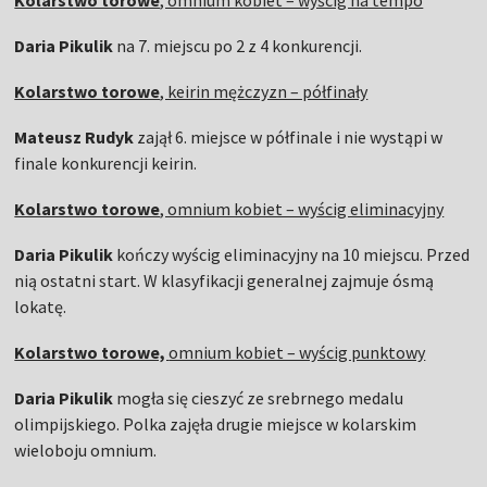
Kolarstwo torowe
, omnium kobiet – wyścig na tempo
Daria Pikulik
na 7. miejscu po 2 z 4 konkurencji.
Kolarstwo torowe
, keirin mężczyzn – półfinały
Mateusz Rudyk
zajął 6. miejsce w półfinale i nie wystąpi w
finale konkurencji keirin.
Kolarstwo torowe
, omnium kobiet – wyścig eliminacyjny
Daria Pikulik
kończy wyścig eliminacyjny na 10 miejscu. Przed
nią ostatni start. W klasyfikacji generalnej zajmuje ósmą
lokatę.
Kolarstwo torowe,
omnium kobiet – wyścig punktowy
Daria Pikulik
mogła się cieszyć ze srebrnego medalu
olimpijskiego. Polka zajęła drugie miejsce w kolarskim
wieloboju omnium.