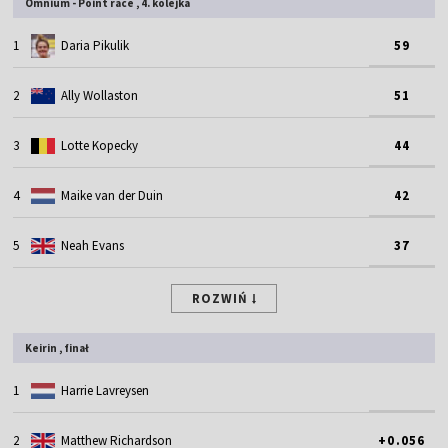
Omnium - Point race , 4. kolejka
1
Daria Pikulik
59
2
Ally Wollaston
51
3
Lotte Kopecky
44
4
Maike van der Duin
42
5
Neah Evans
37
ROZWIŃ
Keirin , finał
1
Harrie Lavreysen
2
Matthew Richardson
+0.056