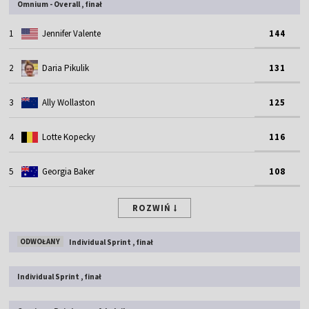
Omnium - Overall , finał
1
Jennifer Valente
144
2
Daria Pikulik
131
3
Ally Wollaston
125
4
Lotte Kopecky
116
5
Georgia Baker
108
ROZWIŃ
ODWOŁANY
Individual Sprint , finał
Individual Sprint , finał