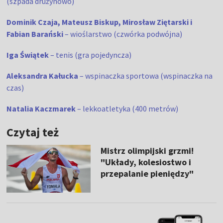
(szpada drużynowo)
Dominik Czaja, Mateusz Biskup, Mirosław Ziętarski i
Fabian Barański
– wioślarstwo (czwórka podwójna)
Iga Świątek
– tenis (gra pojedyncza)
Aleksandra Kałucka
– wspinaczka sportowa (wspinaczka na
czas)
Natalia Kaczmarek
– lekkoatletyka (400 metrów)
Czytaj też
Mistrz olimpijski grzmi!
"Układy, kolesiostwo i
przepalanie pieniędzy"