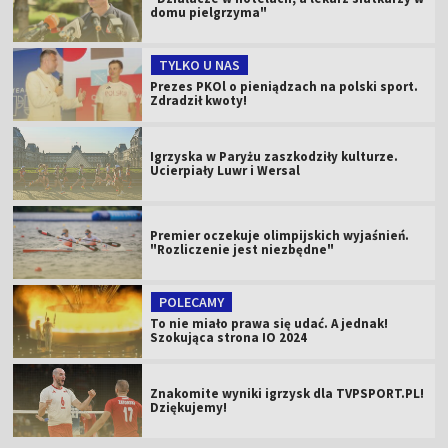
domu pielgrzyma"
TYLKO U NAS
Prezes PKOl o pieniądzach na polski sport.
Zdradził kwoty!
Igrzyska w Paryżu zaszkodziły kulturze.
Ucierpiały Luwr i Wersal
Premier oczekuje olimpijskich wyjaśnień.
"Rozliczenie jest niezbędne"
POLECAMY
To nie miało prawa się udać. A jednak!
Szokująca strona IO 2024
Znakomite wyniki igrzysk dla TVPSPORT.PL!
Dziękujemy!