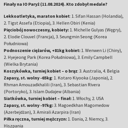
Finały na IO Paryż (11.08.2024). Kto zdobył medale?
Lekkoatletyka, maraton kobiet
: 1. Sifan Hassan (Holandia),
2. Tigst Assefa (Etiopia), 3. Hellen Obiri (Kenia)
Pięciobój nowoczesny, kobiety:
1. Michelle Gulyas (Węgry),
2. Elodie Clouvel (Francja), 3. Seungmin Seong (Korea
Południowa)
Podnoszenie ciężarów, +81kg kobiet:
1. Wenwen Li (Chiny),
2. Hyejeong Park (Korea Południowa), 3. Emily Campbell
(Wielka Brytania)
Koszykówka, turniej kobiet – o brąz
: 3. Australia, 4. Belgia
Zapasy, st. wolny -65kg
: 1. Kotaro Kiyooka (Japonia), 2.
Rhman Amouzadkhalili (Iran), 3. Sebastian Rivera
(Portoryko), 3. Islam Dudajew (Albania)
Siatkówka, turniej kobiet – finał:
1. Włochy, 2. USA
Zapasy, st. wolny -97kg:
3. Magoedkhan Magomedow
(Azerbejdżan), 3. Amirali Azarpira (Iran)
Piłka ręczna, turniej mężczyzn:
1. Dania, 2. Niemcy, 3.
Hiszpania