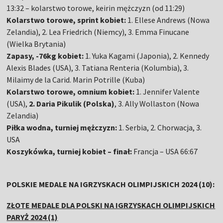
13:32 – kolarstwo torowe, keirin mężczyzn (od 11:29)
Kolarstwo torowe, sprint kobiet:
1. Ellese Andrews (Nowa
Zelandia), 2. Lea Friedrich (Niemcy), 3. Emma Finucane
(Wielka Brytania)
Zapasy, -76kg kobiet:
1. Yuka Kagami (Japonia), 2. Kennedy
Alexis Blades (USA), 3. Tatiana Renteria (Kolumbia), 3.
Milaimy de la Carid. Marin Potrille (Kuba)
Kolarstwo torowe, omnium kobiet:
1. Jennifer Valente
(USA),
2. Daria Pikulik (Polska)
, 3. Ally Wollaston (Nowa
Zelandia)
Piłka wodna, turniej mężczyzn:
1. Serbia, 2. Chorwacja, 3.
USA
Koszykówka, turniej kobiet – finał:
Francja – USA 66:67
POLSKIE MEDALE NA IGRZYSKACH OLIMPIJSKICH 2024 (10):
ZŁOTE MEDALE DLA POLSKI NA IGRZYSKACH OLIMPIJSKICH
PARYŻ 2024 (1)