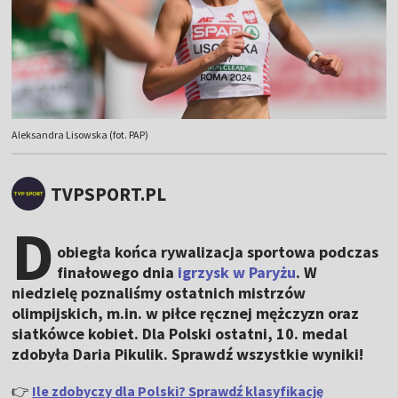
Aleksandra Lisowska (fot. PAP)
TVPSPORT.PL
D
obiegła końca rywalizacja sportowa podczas
finałowego dnia
igrzysk w Paryżu
. W
niedzielę poznaliśmy ostatnich mistrzów
olimpijskich, m.in. w piłce ręcznej mężczyzn oraz
siatkówce kobiet. Dla Polski ostatni, 10. medal
zdobyła Daria Pikulik. Sprawdź wszystkie wyniki!
👉
Ile zdobyczy dla Polski? Sprawdź klasyfikację