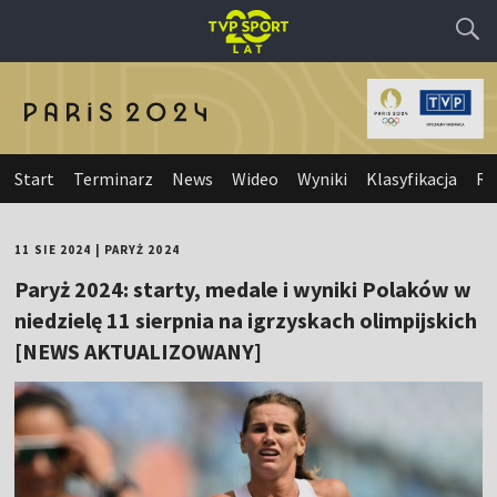
Start
Terminarz
News
Wideo
Wyniki
Klasyfikacja
Re
11 SIE 2024
|
PARYŻ 2024
Paryż 2024: starty, medale i wyniki Polaków w
niedzielę 11 sierpnia na igrzyskach olimpijskich
[NEWS AKTUALIZOWANY]