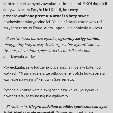
kontrolę nad samymi zawodami olimpijskimi. MKOl dopuścił
do rywalizacji w Paryżu Lin i Khelif, bo t
esty
przeprowadzone przez IBA uznał za bezprawne
i
pozbawione wiarygodności. Obie pięściarki startowały też
trzy lata temu w Tokio, ale w Japonii nie odniosły sukcesu.
–
Przeciwniczka bardzo wysoka,
ogromny zasięg ramion
,
niewygodny lewy prosty. Miałam go sobie wyczuć i skracać
dystans, ale to dobra pięściarka i schodziła mi z linii
–
analizowała walkę.
Powiedziała, że w Paryżu publiczność ją niosła w kolejnych
walkach. "Mam nadzieję, że odbudujemy polski boks i on się
wzniesie na wyżyny" - mówiła Szeremeta.
Pytana o kontrowersje związana z tą walką i jej rywalką
powiedziała, że to na nią nie wpływało.
–
Zlewałam to.
Nie prowadziłam mediów społecznościowych
tutaj. Ktoś za mnie prowadził.
Trener zobaczył, że są