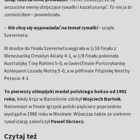
wrzucone memy dotyczące rywalki i kazał usunąć. To nie ja to
zamieściłam
– powiedziała.
–
Nie chcę się wypowiadać na temat rywalki
– ucięła
Szeremeta.
W drodze do finału Szeremeta wygrała w 1/16 finału z
Wenezuelką Omailyn Alcalę 4-1, w 1/8 finału pokonała
Australijkę Tinę Rahimi 5-0, w ćwierćfinale Portorykankę
Ashleyann Lozadę Mottę 5-0, a w półfinale Filipinkę Nesthy
Petecio 4-1.
To pierwszy olimpijski medal polskiego boksu od 1992
roku
, kiedy brąz w Barcelonie zdobył
Wojciech Bartnik
.
Natomiast w finale igrzysk polski pięściarz poprzednio
wystąpił w 1980 roku w Moskwie. Wówczas także ze srebrem
rywalizację zakończył
Paweł Skrzecz.
Czytaj też