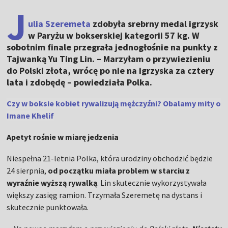
J
ulia Szeremeta
zdobyła srebrny medal igrzysk
w Paryżu w bokserskiej kategorii 57 kg. W
sobotnim finale przegrała jednogłośnie na punkty z
Tajwanką Yu Ting Lin. – Marzyłam o przywiezieniu
do Polski złota, wrócę po nie na igrzyska za cztery
lata i zdobędę – powiedziała Polka.
Czy w boksie kobiet rywalizują mężczyźni? Obalamy mity o
Imane Khelif
Apetyt rośnie w miarę jedzenia
Niespełna 21-letnia Polka, która urodziny obchodzić będzie
24 sierpnia,
od początku miała problem w starciu z
wyraźnie wyższą rywalką
. Lin skutecznie wykorzystywała
większy zasięg ramion. Trzymała Szeremetę na dystans i
skutecznie punktowała.