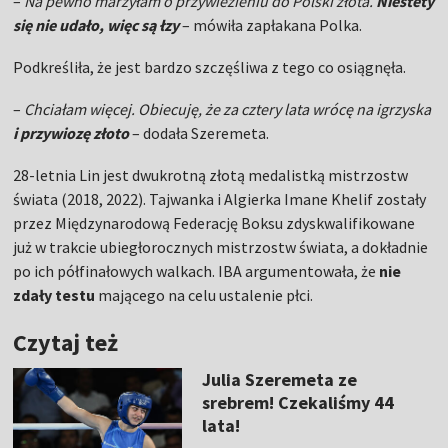
–
Na pewno marzyłam o przywiezieniu do Polski złota.
Niestety
się nie udało, więc są łzy
– mówiła zapłakana Polka.
Podkreśliła, że jest bardzo szczęśliwa z tego co osiągnęła.
–
Chciałam więcej. Obiecuję, że za cztery lata wrócę na igrzyska
i przywiozę złoto
– dodała Szeremeta.
28-letnia Lin jest dwukrotną złotą medalistką mistrzostw
świata (2018, 2022). Tajwanka i Algierka Imane Khelif zostały
przez Międzynarodową Federację Boksu zdyskwalifikowane
już w trakcie ubiegłorocznych mistrzostw świata, a dokładnie
po ich półfinałowych walkach. IBA argumentowała, że
nie
zdały testu
mającego na celu ustalenie płci.
Czytaj też
Julia Szeremeta ze
srebrem! Czekaliśmy 44
lata!