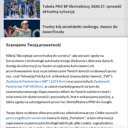
Tabela PKO BP Ekstraklasy 2026/27: sprawdź
aktualną sytuację
Trudny bój wiceliderki rankingu. Awans do
ćwierćfinału
Szanujemy Twoją prywatność
Kliknij "Akceptuję i przechodzę do serwisu", aby wyrazić zgody na
korzystanie z technologii automatycznego śledzenia i zbierania danych,
TVP
dostęp do informacji na Twoim urządzeniu końcowym i ich
Abonament TVP
Regulamin TVP
przechowywanie oraz na przetwarzanie Twoich danych osobowych przez
nas, czyli Telewizję Polską S.A. w likwidacji (zwaną dalej również „TVP”),
Polityka prywatności
Sklep TVP
Zaufanych Partnerów z IAB* (1201 firm)
oraz pozostałych
Zaufanych
Partnerów TVP (93 firm)
, w celach marketingowych (w tym do
Biuro Reklamy
Moje zgody
zautomatyzowanego dopasowania reklam do Twoich zainteresowań i
mierzenia ich skuteczności) i pozostałych, które wskazujemy poniżej, a
Oferta Handlowa
Biuro reklamy
także zgody na udostępnianie przez nas identyfikatora PPID do Google.
Telegazeta ogłoszenia
Kontakt
Twoje dane osobowe zbierane podczas odwiedzania przez Ciebie naszych
Emisja w TVP
poszczególnych serwisów
zwanych dalej „Portalem”, w tym informacje
zapisywane za pomocą technologii takich jak: pliki cookie, sygnalizatory
Kanały
Rada Programowa