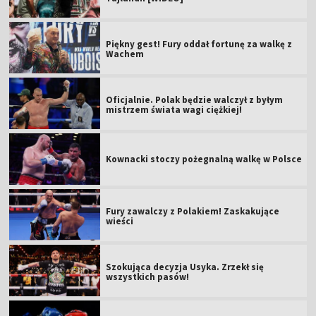
Piękny gest! Fury oddał fortunę za walkę z
Wachem
Oficjalnie. Polak będzie walczył z byłym
mistrzem świata wagi ciężkiej!
Kownacki stoczy pożegnalną walkę w Polsce
Fury zawalczy z Polakiem! Zaskakujące
wieści
Szokująca decyzja Usyka. Zrzekł się
wszystkich pasów!