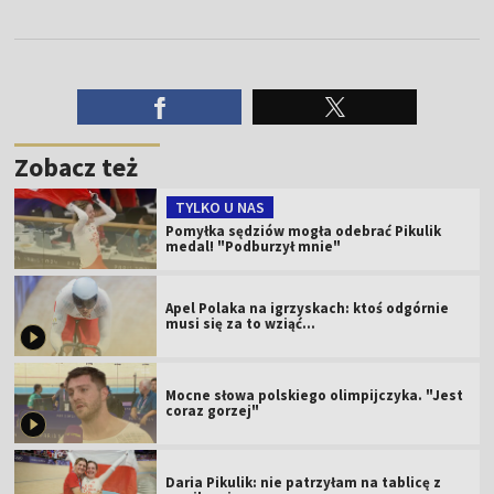
Zobacz też
TYLKO U NAS
Pomyłka sędziów mogła odebrać Pikulik
medal! "Podburzył mnie"
Apel Polaka na igrzyskach: ktoś odgórnie
musi się za to wziąć...
Mocne słowa polskiego olimpijczyka. "Jest
coraz gorzej"
Daria Pikulik: nie patrzyłam na tablicę z