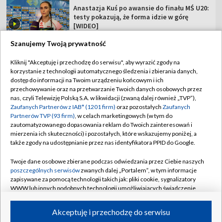
Anastazja Kuś po awansie do finału MŚ U20:
testy pokazują, że forma idzie w górę
[WIDEO]
Szanujemy Twoją prywatność
Kliknij "Akceptuję i przechodzę do serwisu", aby wyrazić zgody na
korzystanie z technologii automatycznego śledzenia i zbierania danych,
TVP
dostęp do informacji na Twoim urządzeniu końcowym i ich
przechowywanie oraz na przetwarzanie Twoich danych osobowych przez
Abonament TVP
Regulamin TVP
nas, czyli Telewizję Polską S.A. w likwidacji (zwaną dalej również „TVP”),
Polityka prywatności
Sklep TVP
Zaufanych Partnerów z IAB* (1201 firm)
oraz pozostałych
Zaufanych
Partnerów TVP (93 firm)
, w celach marketingowych (w tym do
Biuro Reklamy
Moje zgody
zautomatyzowanego dopasowania reklam do Twoich zainteresowań i
mierzenia ich skuteczności) i pozostałych, które wskazujemy poniżej, a
Oferta Handlowa
Biuro reklamy
także zgody na udostępnianie przez nas identyfikatora PPID do Google.
Telegazeta ogłoszenia
Kontakt
Twoje dane osobowe zbierane podczas odwiedzania przez Ciebie naszych
Emisja w TVP
poszczególnych serwisów
zwanych dalej „Portalem”, w tym informacje
zapisywane za pomocą technologii takich jak: pliki cookie, sygnalizatory
Kanały
Rada Programowa
WWW lub innych podobnych technologii umożliwiających świadczenie
dopasowanych i bezpiecznych usług, personalizację treści oraz reklam,
Ogłoszenia przetargowe
udostępnianie funkcji mediów społecznościowych oraz analizowanie
©2026 Telewizja Polska Spółka Akcyjna w likwidacji
Akceptuję i przechodzę do serwisu
ruchu w Internecie.
Akademia Telewizyjna