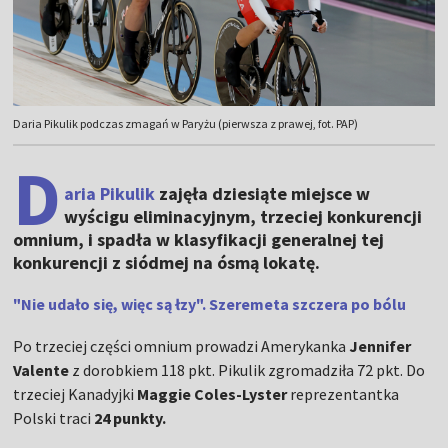
Daria Pikulik podczas zmagań w Paryżu (pierwsza z prawej, fot. PAP)
D
aria Pikulik
zajęła dziesiąte miejsce w
wyścigu eliminacyjnym, trzeciej konkurencji
omnium, i spadła w klasyfikacji generalnej tej
konkurencji z siódmej na ósmą lokatę.
"Nie udało się, więc są łzy". Szeremeta szczera po bólu
Po trzeciej części omnium prowadzi Amerykanka
Jennifer
Valente
z dorobkiem 118 pkt. Pikulik zgromadziła 72 pkt. Do
trzeciej Kanadyjki
Maggie Coles-Lyster
reprezentantka
Polski traci
24 punkty.