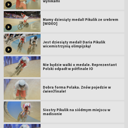
wynikami
Mamy dziesiąty medal! Pikulik ze srebrem
[WIDEO]
Jest dziesiąty medal! Daria Pikulik
wicemistrzynią olimpijską!
Nie będzie walki o medale. Reprezentant
Polski odpadł w półfinale IO
Dobra forma Polaka. Znów pojedzie w
ćwierćfinale!
Siostry Pikulik na siódmym miejscu w
madisonie