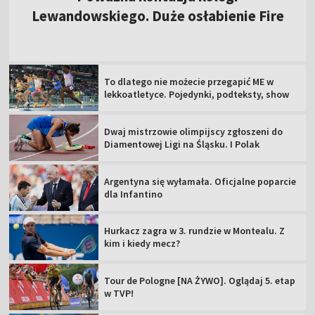
Lewandowskiego. Duże osłabienie Fire
To dlatego nie możecie przegapić ME w
lekkoatletyce. Pojedynki, podteksty, show
Dwaj mistrzowie olimpijscy zgłoszeni do
Diamentowej Ligi na Śląsku. I Polak
Argentyna się wyłamała. Oficjalne poparcie
dla Infantino
Hurkacz zagra w 3. rundzie w Montealu. Z
kim i kiedy mecz?
Tour de Pologne [NA ŻYWO]. Oglądaj 5. etap
w TVP!