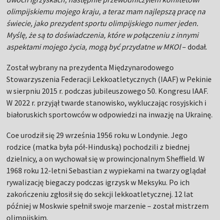
olimpijskiemu mojego kraju, a teraz mam najlepszą pracę na
świecie, jako prezydent sportu olimpijskiego numer jeden.
Myślę, że są to doświadczenia, które w połączeniu z innymi
aspektami mojego życia, mogą być przydatne w MKOl
– dodał.
Został wybrany na prezydenta Międzynarodowego
Stowarzyszenia Federacji Lekkoatletycznych (IAAF) w Pekinie
w sierpniu 2015 r. podczas jubileuszowego 50. Kongresu IAAF.
W 2022 r. przyjął twarde stanowisko, wykluczając rosyjskich i
białoruskich sportowców w odpowiedzi na inwazję na Ukrainę.
Coe urodził się 29 września 1956 roku w Londynie. Jego
rodzice (matka była pół-Hinduską) pochodzili z biednej
dzielnicy, a on wychował się w prowincjonalnym Sheffield. W
1968 roku 12-letni Sebastian z wypiekami na twarzy oglądał
rywalizację biegaczy podczas igrzysk w Meksyku. Po ich
zakończeniu zgłosił się do sekcji lekkoatletycznej. 12 lat
później w Moskwie spełnił swoje marzenie – został mistrzem
olimpijskim.