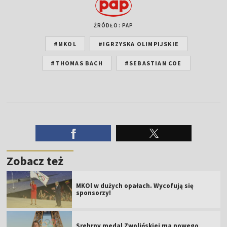
ŹRÓDŁO: PAP
#MKOL
#IGRZYSKA OLIMPIJSKIE
#THOMAS BACH
#SEBASTIAN COE
Zobacz też
MKOl w dużych opałach. Wycofują się
sponsorzy!
Srebrny medal Zwolińskiej ma nowego