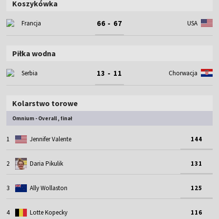
Koszykówka
66 - 67
Francja
USA
Piłka wodna
13 - 11
Serbia
Chorwacja
Kolarstwo torowe
Omnium - Overall , finał
1
Jennifer Valente
144
2
Daria Pikulik
131
3
Ally Wollaston
125
4
Lotte Kopecky
116