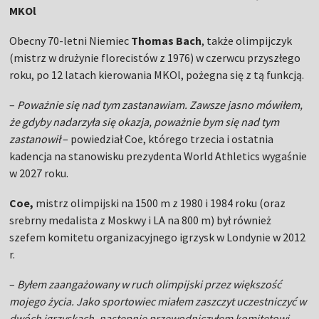
MKOl
Obecny 70-letni Niemiec
Thomas Bach
, także olimpijczyk
(mistrz w drużynie florecistów z 1976) w czerwcu przyszłego
roku, po 12 latach kierowania MKOl, pożegna się z tą funkcją.
–
Poważnie się nad tym zastanawiam. Zawsze jasno mówiłem,
że gdyby nadarzyła się okazja, poważnie bym się nad tym
zastanowił
– powiedział Coe, którego trzecia i ostatnia
kadencja na stanowisku prezydenta World Athletics wygaśnie
w 2027 roku.
Coe,
mistrz olimpijski na 1500 m z 1980 i 1984 roku (oraz
srebrny medalista z Moskwy i LA na 800 m) był również
szefem komitetu organizacyjnego igrzysk w Londynie w 2012
r.
–
Byłem zaangażowany w ruch olimpijski przez większość
mojego życia. Jako sportowiec miałem zaszczyt uczestniczyć w
dwóch igrzyskach, następnie przewodniczyłem komitetowi