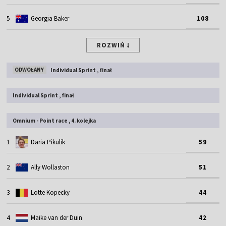
5
Georgia Baker
108
ROZWIŃ
ODWOŁANY
Individual Sprint , finał
Individual Sprint , finał
Omnium - Point race , 4. kolejka
1
Daria Pikulik
59
2
Ally Wollaston
51
3
Lotte Kopecky
44
4
Maike van der Duin
42