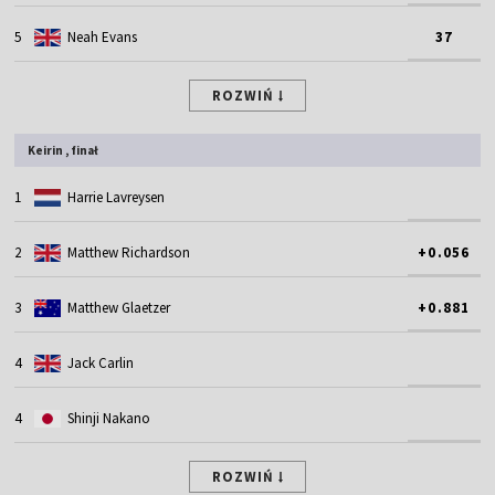
5
Neah Evans
37
ROZWIŃ
Keirin , finał
1
Harrie Lavreysen
2
Matthew Richardson
+0.056
3
Matthew Glaetzer
+0.881
4
Jack Carlin
4
Shinji Nakano
ROZWIŃ