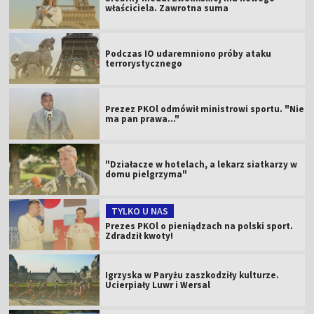
właściciela. Zawrotna suma
Podczas IO udaremniono próby ataku
terrorystycznego
Prezez PKOl odmówił ministrowi sportu. "Nie
ma pan prawa..."
"Działacze w hotelach, a lekarz siatkarzy w
domu pielgrzyma"
TYLKO U NAS
Prezes PKOl o pieniądzach na polski sport.
Zdradził kwoty!
Igrzyska w Paryżu zaszkodziły kulturze.
Ucierpiały Luwr i Wersal