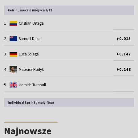
Keirin , mecz o miejsca 7/12
1
Cristian Ortega
2
Samuel Dakin
+0.015
3
Luca Spiegel
+0.147
4
Mateusz Rudyk
+0.248
5
Hamish Turnbull
Individual Sprint , mały finał
Najnowsze