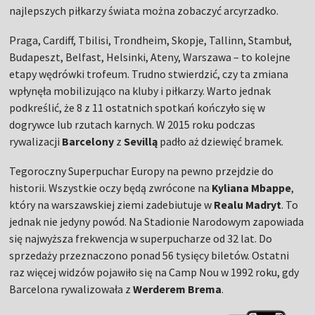
najlepszych piłkarzy świata można zobaczyć arcyrzadko.
Praga, Cardiff, Tbilisi, Trondheim, Skopje, Tallinn, Stambuł,
Budapeszt, Belfast, Helsinki, Ateny, Warszawa – to kolejne
etapy wędrówki trofeum. Trudno stwierdzić, czy ta zmiana
wpłynęła mobilizująco na kluby i piłkarzy. Warto jednak
podkreślić, że 8 z 11 ostatnich spotkań kończyło się w
dogrywce lub rzutach karnych. W 2015 roku podczas
rywalizacji
Barcelony
z
Sevillą
padło aż dziewięć bramek.
Tegoroczny Superpuchar Europy na pewno przejdzie do
historii. Wszystkie oczy będą zwrócone na
Kyliana Mbappe
,
który na warszawskiej ziemi zadebiutuje w
Realu Madryt
. To
jednak nie jedyny powód. Na Stadionie Narodowym zapowiada
się najwyższa frekwencja w superpucharze od 32 lat. Do
sprzedaży przeznaczono ponad 56 tysięcy biletów. Ostatni
raz więcej widzów pojawiło się na Camp Nou w 1992 roku, gdy
Barcelona rywalizowała z
Werderem Brema
.