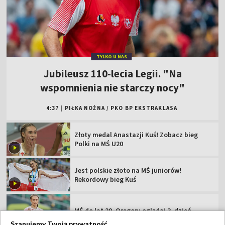
TYLKO U NAS
Jubileusz 110-lecia Legii. "Na
wspomnienia nie starczy nocy"
4:37
|
PIŁKA NOŻNA
/
PKO BP EKSTRAKLASA
Złoty medal Anastazji Kuś! Zobacz bieg
Polki na MŚ U20
Jest polskie złoto na MŚ juniorów!
Rekordowy bieg Kuś
MŚ do lat 20, Oregon: oglądaj 3. dzień
Szanujemy Twoją prywatność