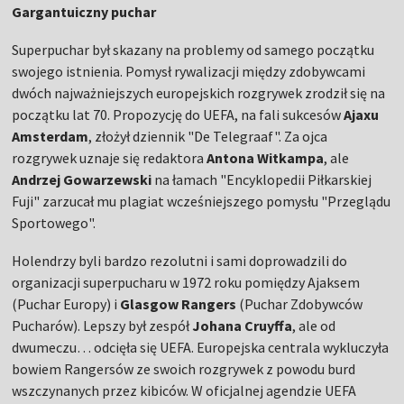
Gargantuiczny puchar
Superpuchar był skazany na problemy od samego początku
swojego istnienia. Pomysł rywalizacji między zdobywcami
dwóch najważniejszych europejskich rozgrywek zrodził się na
początku lat 70. Propozycję do UEFA, na fali sukcesów
Ajaxu
Amsterdam
, złożył dziennik "De Telegraaf". Za ojca
rozgrywek uznaje się redaktora
Antona Witkampa
, ale
Andrzej Gowarzewski
na łamach "Encyklopedii Piłkarskiej
Fuji" zarzucał mu plagiat wcześniejszego pomysłu "Przeglądu
Sportowego".
Holendrzy byli bardzo rezolutni i sami doprowadzili do
organizacji superpucharu w 1972 roku pomiędzy Ajaksem
(Puchar Europy) i
Glasgow Rangers
(Puchar Zdobywców
Pucharów). Lepszy był zespół
Johana Cruyffa
, ale od
dwumeczu… odcięła się UEFA. Europejska centrala wykluczyła
bowiem Rangersów ze swoich rozgrywek z powodu burd
wszczynanych przez kibiców. W oficjalnej agendzie UEFA