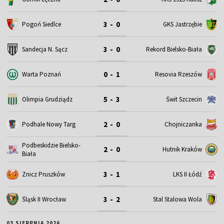
3 - 0
Pogoń Siedlce
GKS Jastrzębie
3 - 0
Sandecja N. Sącz
Rekord Bielsko-Biała
0 - 1
Warta Poznań
Resovia Rzeszów
5 - 3
Olimpia Grudziądz
Świt Szczecin
2 - 0
Podhale Nowy Targ
Chojniczanka
Podbeskidzie Bielsko-
2 - 0
Hutnik Kraków
Biała
3 - 1
Znicz Pruszków
LKS II Łódź
3 - 2
Śląsk II Wrocław
Stal Stalowa Wola
03 SIERPNIA 2026