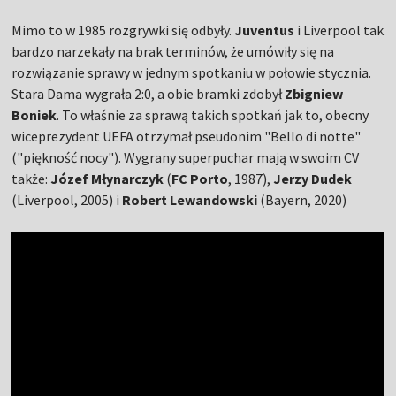
Mimo to w 1985 rozgrywki się odbyły.
Juventus
i Liverpool tak
bardzo narzekały na brak terminów, że umówiły się na
rozwiązanie sprawy w jednym spotkaniu w połowie stycznia.
Stara Dama wygrała 2:0, a obie bramki zdobył
Zbigniew
Boniek
. To właśnie za sprawą takich spotkań jak to, obecny
wiceprezydent UEFA otrzymał pseudonim "Bello di notte"
("piękność nocy"). Wygrany superpuchar mają w swoim CV
także:
Józef Młynarczyk
(
FC Porto
, 1987),
Jerzy Dudek
(Liverpool, 2005) i
Robert Lewandowski
(Bayern, 2020)