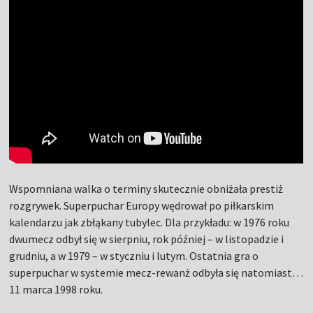
Wspomniana walka o terminy skutecznie obniżała prestiż
rozgrywek. Superpuchar Europy wędrował po piłkarskim
kalendarzu jak zbłąkany tubylec. Dla przykładu: w 1976 roku
dwumecz odbył się w sierpniu, rok później – w listopadzie i
grudniu, a w 1979 – w styczniu i lutym. Ostatnia gra o
superpuchar w systemie mecz-rewanż odbyła się natomiast…
11 marca 1998 roku.