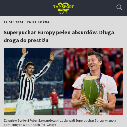
14 SIE 2024
|
PIŁKA NOŻNA
Superpuchar Europy pełen absurdów. Długa
droga do prestiżu
Zbigniew Boniek i Robert Lewandowski zdobywali Superpuchar Europy w zgoła
odmiennych warunkach (fot. Getty)