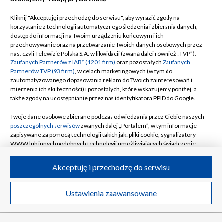
Bolesna klęska Hurkacza. Zmarnował dwie
Kliknij "Akceptuję i przechodzę do serwisu", aby wyrazić zgody na
piłki meczowe
korzystanie z technologii automatycznego śledzenia i zbierania danych,
dostęp do informacji na Twoim urządzeniu końcowym i ich
przechowywanie oraz na przetwarzanie Twoich danych osobowych przez
Sportowy wieczór 07.08. (gość: Bartłomiej
nas, czyli Telewizję Polską S.A. w likwidacji (zwaną dalej również „TVP”),
Kubkowski)
Zaufanych Partnerów z IAB* (1201 firm)
oraz pozostałych
Zaufanych
Partnerów TVP (93 firm)
, w celach marketingowych (w tym do
zautomatyzowanego dopasowania reklam do Twoich zainteresowań i
Polak przepłynął Bałtyk. "Modliłem się, żeby
mierzenia ich skuteczności) i pozostałych, które wskazujemy poniżej, a
nie stracić świadomości"
także zgody na udostępnianie przez nas identyfikatora PPID do Google.
Twoje dane osobowe zbierane podczas odwiedzania przez Ciebie naszych
poszczególnych serwisów
zwanych dalej „Portalem”, w tym informacje
zapisywane za pomocą technologii takich jak: pliki cookie, sygnalizatory
WWW lub innych podobnych technologii umożliwiających świadczenie
TVP
dopasowanych i bezpiecznych usług, personalizację treści oraz reklam,
udostępnianie funkcji mediów społecznościowych oraz analizowanie
Abonament TVP
Regulamin TVP
Akceptuję i przechodzę do serwisu
ruchu w Internecie.
Polityka prywatności
Sklep TVP
Twoje dane osobowe zbierane podczas odwiedzania przez Ciebie
Ustawienia zaawansowane
Biuro Reklamy
Moje zgody
News
Transmisje
Wideo
Więcej
poszczególnych serwisów
na Portalu, takie jak adresy IP, identyfikatory
Twoich urządzeń końcowych i identyfikatory plików cookie, informacje o
Oferta Handlowa
Biuro reklamy
Twoich wyszukiwaniach w serwisach Portalu czy historia odwiedzin będą