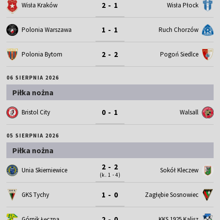
2 - 1
Wisła Kraków
Wisła Płock
1 - 1
Polonia Warszawa
Ruch Chorzów
2 - 2
Polonia Bytom
Pogoń Siedlce
06 SIERPNIA 2026
Piłka nożna
0 - 1
Bristol City
Walsall
05 SIERPNIA 2026
Piłka nożna
2 - 2
Unia Skierniewice
Sokół Kleczew
(k. 1 - 4)
1 - 0
GKS Tychy
Zagłębie Sosnowiec
2 - 0
Górnik Łęczna
KKS 1925 Kalisz