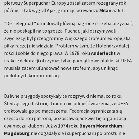
pierwszy Superpuchar Europy został zatem rozegrany rok
później. I tak wygrał Ajax, gromiąc w rewanżu
Milan
aż 6:1.
"De Telegraaf" ufundował główną nagrodę i trzeba przyznać,
że nie poskąpił na to grosza. Puchar, jaki otrzymywali
zwycięzcy, był przeogromny. Większego trofeum europejska
piłka raczej nie widziała. Problem w tym, że Holendrzy dalej
rościli sobie do niego prawa. W 1978 roku
Anderlecht
w
trakcie dekoracji otrzymał tylko pamiątkowe plakietki. UEFA
musiała zatem ufundować nowe trofeum, aby uniknąć
podobnych kompromitacji.
Dziwne przygody spotykały te rozgrywki niemal co roku.
Śledząc jego historię, trudno nie odnieść wrażenia, że UEFA
traktowała go po macoszemu. Federacja ograniczała się
często do roli patrona, pozostawiając kwestię organizacji
dwumeczu klubom. Już w 1974 roku
Bayern Monachium
i
Magdeburg
nie dogadały się i superpucharu po prostu nie