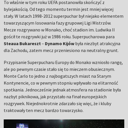
To właśnie w tym roku UEFA postanowiła skończyć z
bylejakością. Od tego momentu termin jest mniej więcej
stały. W latach 1998-2012 superpuchar był niejako elementem
towarzyszącym losowania fazy grupowej Ligi Mistrzów.
Mecze rozgrywano w Monako, choć stadion im. Ludwika II
gościł te rozgrywki już w 1986 roku. Superpucharowa para
Steaua Bukareszt
–
Dynamo Kijów
była niezbyt atrakcyjna
dla Zachodu, zatem mecz przeniesiono na neutralny grunt.
Przypisanie Superpucharu Europy do Monako wzniosło rangę,
ale po pewnym czasie stało się to mieczem obusiecznym.
Monte Carlo to jedno z najbogatszych miast na Starym
Kontynencie, co w pewnym stopniu wpływało na elitarność
spotkania. Jednocześnie jednak atmosfera na stadionie była
nazbyt piknikowa, jak przystało na finał europejskich
rozgrywek. Niejednokrotnie zdarzało się więc, że i kluby
traktowały ten mecz bardzo towarzysko.