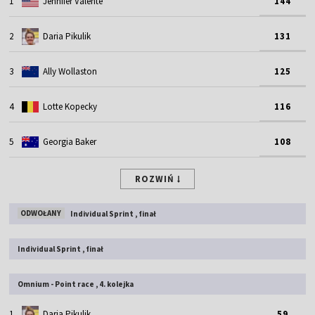
1
Jennifer Valente
144
2
Daria Pikulik
131
3
Ally Wollaston
125
4
Lotte Kopecky
116
5
Georgia Baker
108
ROZWIŃ
ODWOŁANY
Individual Sprint , finał
Individual Sprint , finał
Omnium - Point race , 4. kolejka
1
Daria Pikulik
59