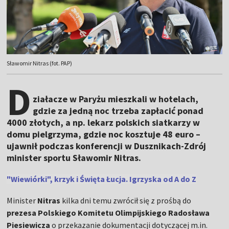
Sławomir Nitras (fot. PAP)
D
ziałacze w Paryżu mieszkali w hotelach,
gdzie za jedną noc trzeba zapłacić ponad
4000 złotych, a np. lekarz polskich siatkarzy w
domu pielgrzyma, gdzie noc kosztuje 48 euro –
ujawnił podczas konferencji w Dusznikach-Zdrój
minister sportu Sławomir Nitras.
"Wiewiórki", krzyk i Święta Łucja. Igrzyska od A do Z
Minister
Nitras
kilka dni temu zwrócił się z prośbą do
prezesa Polskiego Komitetu Olimpijskiego
Radosława
Piesiewicza
o przekazanie dokumentacji dotyczącej m.in.