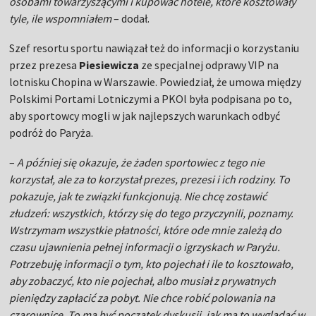
osobami towarzyszącymi i kupować hotele, które kosztowały
tyle, ile wspomniałem
– dodał.
Szef resortu sportu nawiązał też do informacji o korzystaniu
przez prezesa
Piesiewicza
ze specjalnej odprawy VIP na
lotnisku Chopina w Warszawie. Powiedział, że umowa między
Polskimi Portami Lotniczymi a PKOl była podpisana po to,
aby sportowcy mogli w jak najlepszych warunkach odbyć
podróż do Paryża.
–
A później się okazuje, że żaden sportowiec z tego nie
korzystał, ale za to korzystał prezes, prezesi i ich rodziny. To
pokazuje, jak te związki funkcjonują. Nie chcę zostawić
złudzeń: wszystkich, którzy się do tego przyczynili, poznamy.
Wstrzymam wszystkie płatności, które ode mnie zależą do
czasu ujawnienia pełnej informacji o igrzyskach w Paryżu.
Potrzebuję informacji o tym, kto pojechał i ile to kosztowało,
aby zobaczyć, kto nie pojechał, albo musiał z prywatnych
pieniędzy zapłacić za pobyt. Nie chce robić polowania na
czarownice. To ma być początek dyskusji, jak ma to wyglądać w