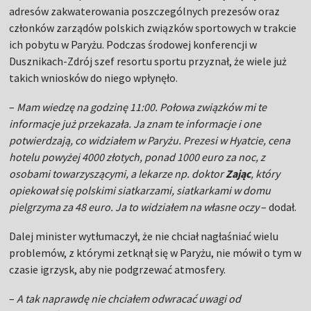
adresów zakwaterowania poszczególnych prezesów oraz
członków zarządów polskich związków sportowych w trakcie
ich pobytu w Paryżu. Podczas środowej konferencji w
Dusznikach-Zdrój szef resortu sportu przyznał, że wiele już
takich wniosków do niego wpłynęło.
–
Mam wiedzę na godzinę 11:00. Połowa związków mi te
informacje już przekazała. Ja znam te informacje i one
potwierdzają, co widziałem w Paryżu. Prezesi w Hyatcie, cena
hotelu powyżej 4000 złotych, ponad 1000 euro za noc, z
osobami towarzyszącymi, a lekarze np. doktor
Zając
, który
opiekował się polskimi siatkarzami, siatkarkami w domu
pielgrzyma za 48 euro. Ja to widziałem na własne oczy
– dodał.
Dalej minister wytłumaczył, że nie chciał nagłaśniać wielu
problemów, z którymi zetknął się w Paryżu, nie mówił o tym w
czasie igrzysk, aby nie podgrzewać atmosfery.
–
A tak naprawdę nie chciałem odwracać uwagi od