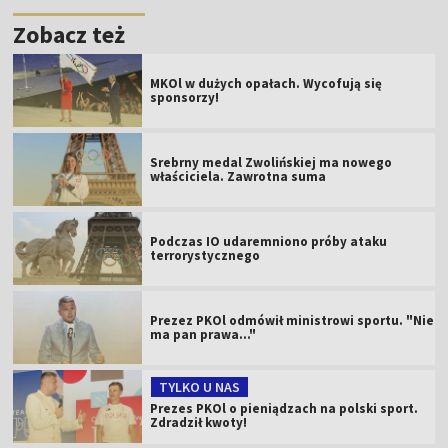
Zobacz też
MKOl w dużych opałach. Wycofują się
sponsorzy!
Srebrny medal Zwolińskiej ma nowego
właściciela. Zawrotna suma
Podczas IO udaremniono próby ataku
terrorystycznego
Prezez PKOl odmówił ministrowi sportu. "Nie
ma pan prawa..."
TYLKO U NAS
Prezes PKOl o pieniądzach na polski sport.
Zdradził kwoty!