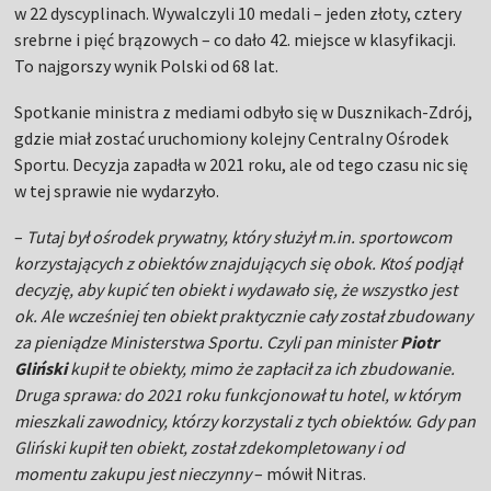
w 22 dyscyplinach. Wywalczyli 10 medali – jeden złoty, cztery
srebrne i pięć brązowych – co dało 42. miejsce w klasyfikacji.
To najgorszy wynik Polski od 68 lat.
Spotkanie ministra z mediami odbyło się w Dusznikach-Zdrój,
gdzie miał zostać uruchomiony kolejny Centralny Ośrodek
Sportu. Decyzja zapadła w 2021 roku, ale od tego czasu nic się
w tej sprawie nie wydarzyło.
–
Tutaj był ośrodek prywatny, który służył m.in. sportowcom
korzystających z obiektów znajdujących się obok. Ktoś podjął
decyzję, aby kupić ten obiekt i wydawało się, że wszystko jest
ok. Ale wcześniej ten obiekt praktycznie cały został zbudowany
za pieniądze Ministerstwa Sportu. Czyli pan minister
Piotr
Gliński
kupił te obiekty, mimo że zapłacił za ich zbudowanie.
Druga sprawa: do 2021 roku funkcjonował tu hotel, w którym
mieszkali zawodnicy, którzy korzystali z tych obiektów. Gdy pan
Gliński kupił ten obiekt, został zdekompletowany i od
momentu zakupu jest nieczynny
– mówił Nitras.