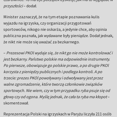
przyszłości
– dodał.
Minister zaznaczył, że na tym etapie poznawania kulis
wyjazdu na igrzyska, czy organizacji przygotowań
sportowców, nikogo nie oskarża, a jedynie chce, aby opinia
publiczna poznała, jak wydawane były pieniądze. Dodał jednak,
że nikt nie może się uważać za bezkarnego.
–
Prezesowi PKOl wydaje się, że nikt go nie może kontrolować i
jest bezkarny. Państwo polskie ma odpowiednie instrumenty.
Po pierwsze, obowiązuje go polskie prawo, a po drugie PKOl
korzysta z pieniędzy publicznych i podlega kontroli. A po
trzecie: prezes PKOl powoływany i odwoływany jest przez
walne zgromadzenie, które tworzą członkowie związków
sportowych. Nie wiem, czy w tym przypadku ryba psuje się od
głowy czy od ogona. Myślę jednak, że cała ta ryba ma kłopot
–
skomentował.
Reprezentacja Polski na igrzyskach w Paryżu liczyła 211 osób