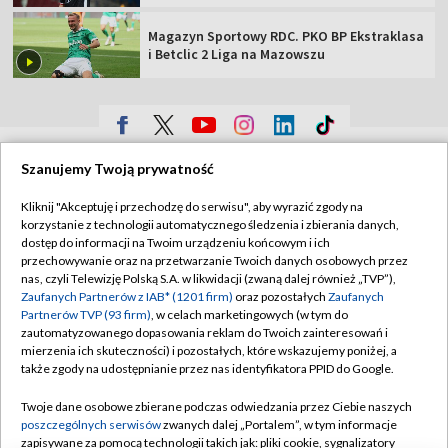
Magazyn Sportowy RDC. PKO BP Ekstraklasa
i Betclic 2 Liga na Mazowszu
TVP
Szanujemy Twoją prywatność
Abonament TVP
Regulamin TVP
Kliknij "Akceptuję i przechodzę do serwisu", aby wyrazić zgody na
Polityka prywatności
Sklep TVP
korzystanie z technologii automatycznego śledzenia i zbierania danych,
dostęp do informacji na Twoim urządzeniu końcowym i ich
Biuro Reklamy
Moje zgody
przechowywanie oraz na przetwarzanie Twoich danych osobowych przez
nas, czyli Telewizję Polską S.A. w likwidacji (zwaną dalej również „TVP”),
Oferta Handlowa
Biuro reklamy
Zaufanych Partnerów z IAB* (1201 firm)
oraz pozostałych
Zaufanych
Partnerów TVP (93 firm)
, w celach marketingowych (w tym do
Telegazeta ogłoszenia
Kontakt
zautomatyzowanego dopasowania reklam do Twoich zainteresowań i
Emisja w TVP
mierzenia ich skuteczności) i pozostałych, które wskazujemy poniżej, a
także zgody na udostępnianie przez nas identyfikatora PPID do Google.
Kanały
Rada Programowa
Twoje dane osobowe zbierane podczas odwiedzania przez Ciebie naszych
Ogłoszenia przetargowe
poszczególnych serwisów
zwanych dalej „Portalem”, w tym informacje
©2026 Telewizja Polska Spółka Akcyjna w likwidacji
zapisywane za pomocą technologii takich jak: pliki cookie, sygnalizatory