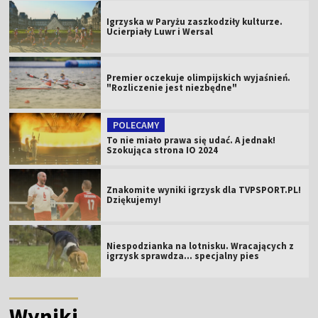
Igrzyska w Paryżu zaszkodziły kulturze.
Ucierpiały Luwr i Wersal
Premier oczekuje olimpijskich wyjaśnień.
"Rozliczenie jest niezbędne"
POLECAMY
To nie miało prawa się udać. A jednak!
Szokująca strona IO 2024
Znakomite wyniki igrzysk dla TVPSPORT.PL!
Dziękujemy!
Niespodzianka na lotnisku. Wracających z
igrzysk sprawdza... specjalny pies
Wyniki