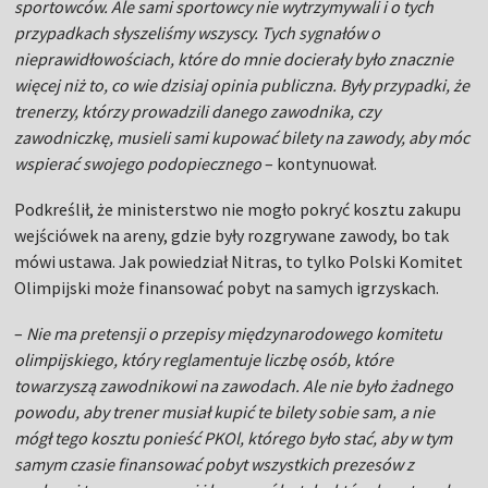
sportowców. Ale sami sportowcy nie wytrzymywali i o tych
przypadkach słyszeliśmy wszyscy. Tych sygnałów o
nieprawidłowościach, które do mnie docierały było znacznie
więcej niż to, co wie dzisiaj opinia publiczna. Były przypadki, że
trenerzy, którzy prowadzili danego zawodnika, czy
zawodniczkę, musieli sami kupować bilety na zawody, aby móc
wspierać swojego podopiecznego
– kontynuował.
Podkreślił, że ministerstwo nie mogło pokryć kosztu zakupu
wejściówek na areny, gdzie były rozgrywane zawody, bo tak
mówi ustawa. Jak powiedział Nitras, to tylko Polski Komitet
Olimpijski może finansować pobyt na samych igrzyskach.
–
Nie ma pretensji o przepisy międzynarodowego komitetu
olimpijskiego, który reglamentuje liczbę osób, które
towarzyszą zawodnikowi na zawodach. Ale nie było żadnego
powodu, aby trener musiał kupić te bilety sobie sam, a nie
mógł tego kosztu ponieść PKOl, którego było stać, aby w tym
samym czasie finansować pobyt wszystkich prezesów z