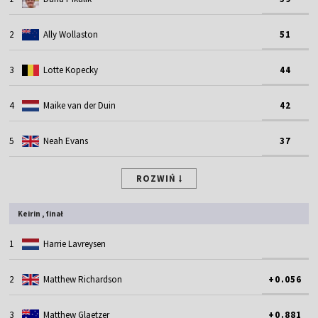
2
Ally Wollaston
51
3
Lotte Kopecky
44
4
Maike van der Duin
42
5
Neah Evans
37
ROZWIŃ
Keirin , finał
1
Harrie Lavreysen
2
Matthew Richardson
+0.056
3
Matthew Glaetzer
+0.881