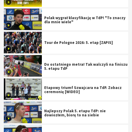
Polak wygrał klasyfikację w TdP! "To znaczy
dla mnie wiele"
Tour de Pologne 2026: 5. etap [ZAPIS]
Do ostatniego metra! Tak walczyli na finiszu
5. etapu TdP
Etapowy triumf Szwajcara na TdP. Zobacz
ceremonię [WIDEO]
Najlepszy Polak 5. etapu TdP: nie
dowiozłem, biorę to na siebie