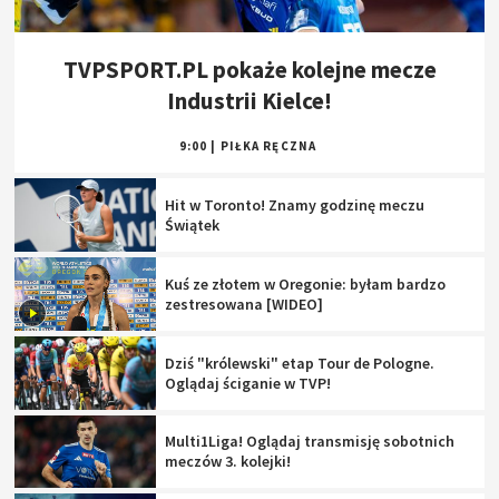
TVPSPORT.PL pokaże kolejne mecze
Industrii Kielce!
9:00
|
PIŁKA RĘCZNA
Hit w Toronto! Znamy godzinę meczu
Świątek
Kuś ze złotem w Oregonie: byłam bardzo
zestresowana [WIDEO]
Dziś "królewski" etap Tour de Pologne.
Oglądaj ściganie w TVP!
Multi1Liga! Oglądaj transmisję sobotnich
meczów 3. kolejki!