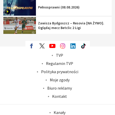
Pełnosprawni (08.08.2026)
Zawisza Bydgoszcz – Resovia [NA ŻYWO].
Oglądaj mecz Betclic 2 Ligi
TVP
Abonament TVP
Regulamin TVP
Polityka prywatności
Sklep TVP
Biuro Reklamy
Moje zgody
Oferta Handlowa
Biuro reklamy
Telegazeta ogłoszenia
Kontakt
Emisja w TVP
Kanały
Rada Programowa