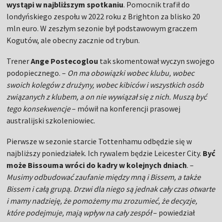
wystąpi w najbliższym spotkaniu
. Pomocnik trafił do
londyńskiego zespołu w 2022 roku z Brighton za blisko 20
mln euro. W zeszłym sezonie był podstawowym graczem
Kogutów, ale obecny zacznie od trybun.
Trener
Ange Postecoglou
tak skomentował wyczyn swojego
podopiecznego. –
On ma obowiązki wobec klubu, wobec
swoich kolegów z drużyny, wobec kibiców i wszystkich osób
związanych z klubem, a on nie wywiązał się z nich. Muszą być
tego konsekwencje
– mówił na konferencji prasowej
australijski szkoleniowiec.
Pierwsze w sezonie starcie Tottenhamu odbędzie się w
najbliższy poniedziałek. Ich rywalem będzie Leicester City.
Być
może Bissouma wróci do kadry w kolejnych dniach
. –
Musimy odbudować zaufanie między mną i Bissem, a także
Bissem i całą grupą. Drzwi dla niego są jednak cały czas otwarte
i mamy nadzieję, że pomożemy mu zrozumieć, że decyzje,
które podejmuje, mają wpływ na cały zespół
– powiedział