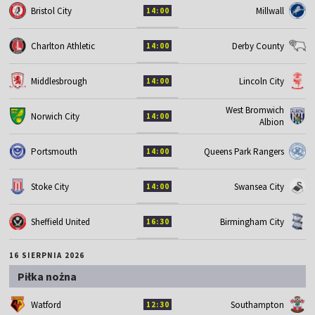
Bristol City
Millwall
14:00
Charlton Athletic
Derby County
14:00
Middlesbrough
Lincoln City
14:00
West Bromwich
Norwich City
14:00
Albion
Portsmouth
Queens Park Rangers
14:00
Stoke City
Swansea City
14:00
Sheffield United
Birmingham City
16:30
16 SIERPNIA 2026
Piłka nożna
Watford
Southampton
12:30