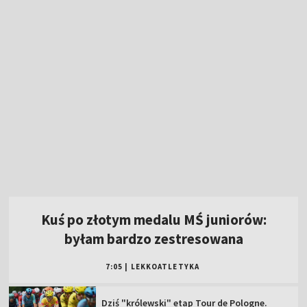
Kuś po złotym medalu MŚ juniorów:
byłam bardzo zestresowana
7:05
|
LEKKOATLETYKA
Dziś "królewski" etap Tour de Pologne.
Oglądaj ściganie w TVP!
Multi1Liga! Oglądaj transmisję sobotnich
meczów 3. kolejki!
Pełnosprawni (08.08.2026)