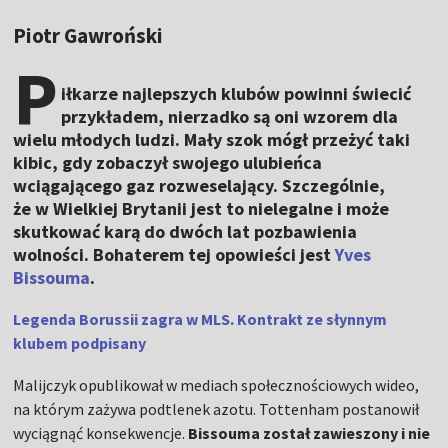
Piotr Gawroński
P
iłkarze najlepszych klubów powinni świecić
przykładem, nierzadko są oni wzorem dla
wielu młodych ludzi. Mały szok mógł przeżyć taki
kibic, gdy zobaczył swojego ulubieńca
wciągającego gaz rozweselający. Szczególnie,
że w Wielkiej Brytanii jest to nielegalne i może
skutkować karą do dwóch lat pozbawienia
wolności. Bohaterem tej opowieści jest
Yves
Bissouma
.
Legenda Borussii zagra w MLS. Kontrakt ze słynnym
klubem podpisany
Malijczyk opublikował w mediach społecznościowych wideo,
na którym zażywa podtlenek azotu. Tottenham postanowił
wyciągnąć konsekwencje.
Bissouma został zawieszony i nie