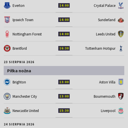
Everton
Crystal Palace
14:00
Ipswich Town
Sunderland
14:00
Nottingham Forest
Leeds United
14:00
Brentford
Tottenham Hotspur
16:30
23 SIERPNIA 2026
Piłka nożna
Brighton
Aston Villa
13:00
Manchester City
Bournemouth
13:00
Newcastle United
Liverpool
15:30
24 SIERPNIA 2026