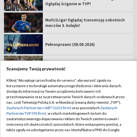
Zawisza Bydgoszcz – Resovia [NA ŻYWO].
Oglądaj mecz Betclic 2 Ligi
Podhale Nowy Targ – Hutnik Kraków [NA
ŻYWO]. Oglądaj mecz Betclic 2 Ligi
Miedź Legnica – Pogoń Grodzisk
Mazowiecki. Oglądaj mecz Betclic 1 Ligi!
Szanujemy Twoją prywatność
Kliknij "Akceptuję i przechodzę do serwisu", aby wyrazić zgody na
korzystanie z technologii automatycznego śledzenia i zbierania danych,
TVP
dostęp do informacji na Twoim urządzeniu końcowym i ich
przechowywanie oraz na przetwarzanie Twoich danych osobowych przez
Abonament TVP
Regulamin TVP
nas, czyli Telewizję Polską S.A. w likwidacji (zwaną dalej również „TVP”),
Polityka prywatności
Sklep TVP
Zaufanych Partnerów z IAB* (1201 firm)
oraz pozostałych
Zaufanych
Partnerów TVP (93 firm)
, w celach marketingowych (w tym do
Biuro Reklamy
Moje zgody
zautomatyzowanego dopasowania reklam do Twoich zainteresowań i
mierzenia ich skuteczności) i pozostałych, które wskazujemy poniżej, a
Oferta Handlowa
Biuro reklamy
także zgody na udostępnianie przez nas identyfikatora PPID do Google.