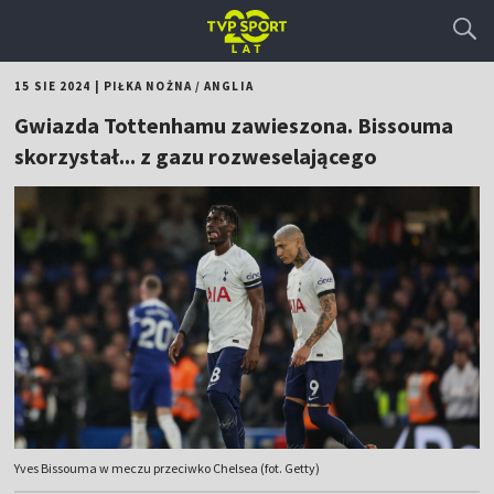
15 SIE 2024
|
PIŁKA NOŻNA
/
ANGLIA
Gwiazda Tottenhamu zawieszona. Bissouma
skorzystał... z gazu rozweselającego
Yves Bissouma w meczu przeciwko Chelsea (fot. Getty)