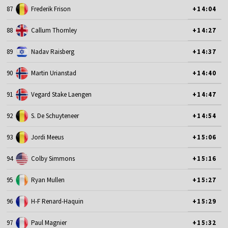
87
Frederik Frison
+14:04
88
Callum Thornley
+14:27
89
Nadav Raisberg
+14:37
90
Martin Urianstad
+14:40
91
Vegard Stake Laengen
+14:47
92
S. De Schuyteneer
+14:54
93
Jordi Meeus
+15:06
94
Colby Simmons
+15:16
95
Ryan Mullen
+15:27
96
H-F Renard-Haquin
+15:29
97
Paul Magnier
+15:32