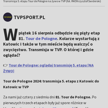
Transmisja 5. etapu Tour de Pologne na żywo w TVP (fot. PAP/Krzysztof Świderski)
TVPSPORT.PL
W
piątek 16 sierpnia odbędzie się piąty etap
81.
Tour de Pologne
. Kolarze wystartują z
Katowic i także w tym mieście będą walczyć o
zwycięstwo. Transmisja w TVP. O której i gdzie
oglądać?
👉
Tour de Pologne: oglądaj transmisję 5. etapu [NA
ŻYWO]
Tour de Pologne 2024: transmisja 5. etapu z Katowic do
Katowic w TVP
Za nami już cztery z siedmiu dni
81. Tour de Pologne.
Po
pierwszych trzech etapach były już spore różnice w