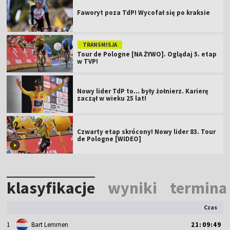
Faworyt poza TdP! Wycofał się po kraksie
TRANSMISJA
Tour de Pologne [NA ŻYWO]. Oglądaj 5. etap
w TVP!
Nowy lider TdP to... były żołnierz. Karierę
zaczął w wieku 25 lat!
Czwarty etap skrócony! Nowy lider 83. Tour
de Pologne [WIDEO]
klasyfikacje
wyniki
termina
Czas
1
Bart Lemmen
21:09:49