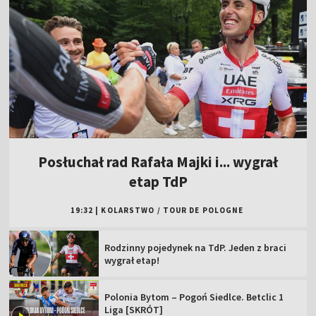
Posłuchał rad Rafała Majki i... wygrał
etap TdP
19:32
|
KOLARSTWO
/
TOUR DE POLOGNE
Rodzinny pojedynek na TdP. Jeden z braci
wygrał etap!
Polonia Bytom – Pogoń Siedlce. Betclic 1
Liga [SKRÓT]