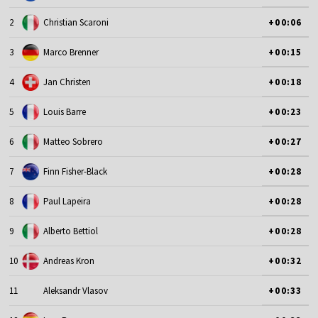
2
Christian Scaroni
+00:06
3
Marco Brenner
+00:15
4
Jan Christen
+00:18
5
Louis Barre
+00:23
6
Matteo Sobrero
+00:27
7
Finn Fisher-Black
+00:28
8
Paul Lapeira
+00:28
9
Alberto Bettiol
+00:28
10
Andreas Kron
+00:32
11
Aleksandr Vlasov
+00:33