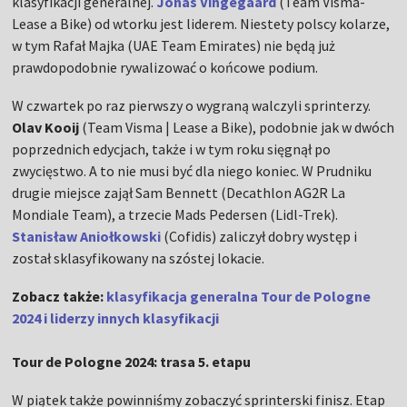
klasyfikacji generalnej.
Jonas Vingegaard
(Team Visma-
Lease a Bike) od wtorku jest liderem. Niestety polscy kolarze,
w tym Rafał Majka (UAE Team Emirates) nie będą już
prawdopodobnie rywalizować o końcowe podium.
W czwartek po raz pierwszy o wygraną walczyli sprinterzy.
Olav Kooij
(Team Visma | Lease a Bike), podobnie jak w dwóch
poprzednich edycjach, także i w tym roku sięgnął po
zwycięstwo. A to nie musi być dla niego koniec. W Prudniku
drugie miejsce zajął Sam Bennett (Decathlon AG2R La
Mondiale Team), a trzecie Mads Pedersen (Lidl-Trek).
Stanisław Aniołkowski
(Cofidis) zaliczył dobry występ i
został sklasyfikowany na szóstej lokacie.
Zobacz także:
klasyfikacja generalna Tour de Pologne
2024 i liderzy innych klasyfikacji
Tour de Pologne 2024: trasa 5. etapu
W piątek także powinniśmy zobaczyć sprinterski finisz. Etap