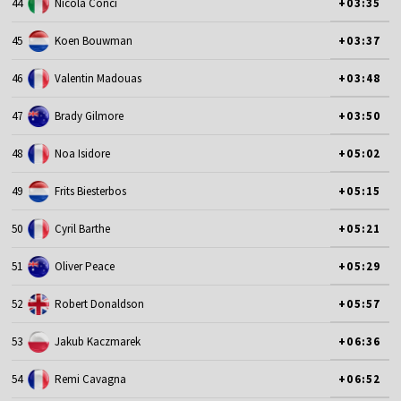
44
Nicola Conci
+03:35
45
Koen Bouwman
+03:37
46
Valentin Madouas
+03:48
47
Brady Gilmore
+03:50
48
Noa Isidore
+05:02
49
Frits Biesterbos
+05:15
50
Cyril Barthe
+05:21
51
Oliver Peace
+05:29
52
Robert Donaldson
+05:57
53
Jakub Kaczmarek
+06:36
54
Remi Cavagna
+06:52