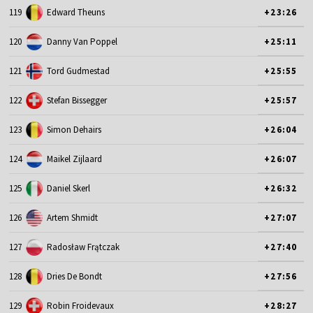
119
Edward Theuns
+23:26
120
Danny Van Poppel
+25:11
121
Tord Gudmestad
+25:55
122
Stefan Bissegger
+25:57
123
Simon Dehairs
+26:04
124
Maikel Zijlaard
+26:07
125
Daniel Skerl
+26:32
126
Artem Shmidt
+27:07
127
Radosław Frątczak
+27:40
128
Dries De Bondt
+27:56
129
Robin Froidevaux
+28:27