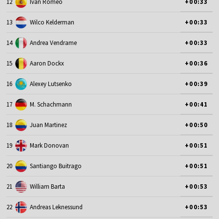
12
Ivan Romeo
+00:33
13
Wilco Kelderman
+00:33
14
Andrea Vendrame
+00:33
15
Aaron Dockx
+00:36
16
Alexey Lutsenko
+00:39
17
M. Schachmann
+00:41
18
Juan Martinez
+00:50
19
Mark Donovan
+00:51
20
Santiango Buitrago
+00:51
21
William Barta
+00:53
22
Andreas Leknessund
+00:53