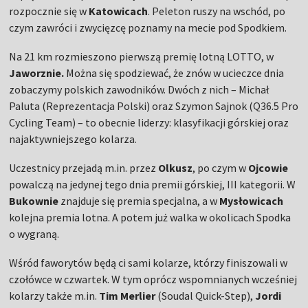
rozpocznie się w
Katowicach
. Peleton ruszy na wschód, po
czym zawróci i zwycięzcę poznamy na mecie pod Spodkiem.
Na 21 km rozmieszono pierwszą premię lotną LOTTO, w
Jaworznie.
Można się spodziewać, że znów w ucieczce dnia
zobaczymy polskich zawodników. Dwóch z nich – Michał
Paluta (Reprezentacja Polski) oraz Szymon Sajnok (Q36.5 Pro
Cycling Team) – to obecnie liderzy: klasyfikacji górskiej oraz
najaktywniejszego kolarza.
Uczestnicy przejadą m.in. przez
Olkusz
, po czym w
Ojcowie
powalczą na jedynej tego dnia premii górskiej, III kategorii. W
Bukownie
znajduje się premia specjalna, a w
Mysłowicach
kolejna premia lotna. A potem już walka w okolicach Spodka
o wygraną.
Wśród faworytów będą ci sami kolarze, którzy finiszowali w
czołówce w czwartek. W tym oprócz wspomnianych wcześniej
kolarzy także m.in.
Tim Merlier
(Soudal Quick-Step),
Jordi