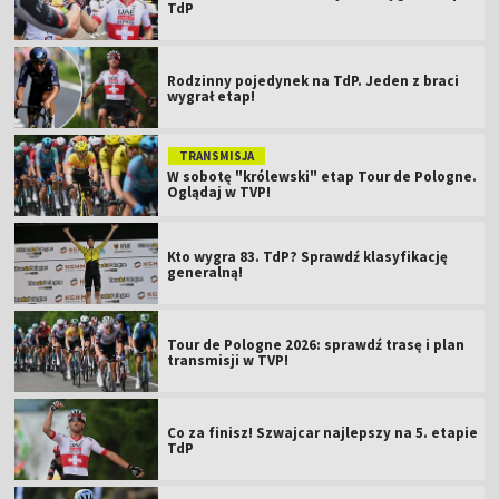
TdP
Rodzinny pojedynek na TdP. Jeden z braci
wygrał etap!
TRANSMISJA
W sobotę "królewski" etap Tour de Pologne.
Oglądaj w TVP!
Kto wygra 83. TdP? Sprawdź klasyfikację
generalną!
Tour de Pologne 2026: sprawdź trasę i plan
transmisji w TVP!
Co za finisz! Szwajcar najlepszy na 5. etapie
TdP