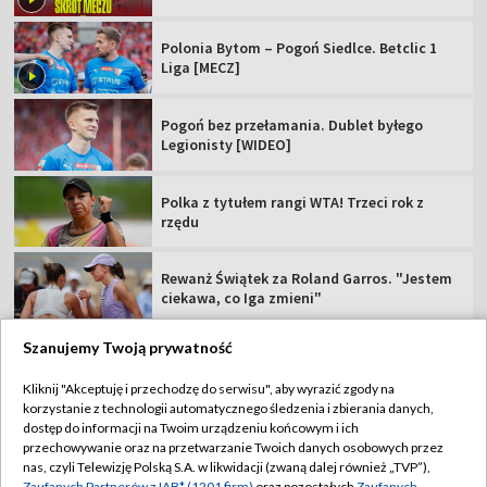
Polonia Bytom – Pogoń Siedlce. Betclic 1
Liga [MECZ]
Pogoń bez przełamania. Dublet byłego
Legionisty [WIDEO]
Polka z tytułem rangi WTA! Trzeci rok z
rzędu
Rewanż Świątek za Roland Garros. "Jestem
ciekawa, co Iga zmieni"
Szanujemy Twoją prywatność
Kliknij "Akceptuję i przechodzę do serwisu", aby wyrazić zgody na
korzystanie z technologii automatycznego śledzenia i zbierania danych,
TVP
dostęp do informacji na Twoim urządzeniu końcowym i ich
Abonament TVP
Regulamin TVP
przechowywanie oraz na przetwarzanie Twoich danych osobowych przez
nas, czyli Telewizję Polską S.A. w likwidacji (zwaną dalej również „TVP”),
Polityka prywatności
Sklep TVP
Zaufanych Partnerów z IAB* (1201 firm)
oraz pozostałych
Zaufanych