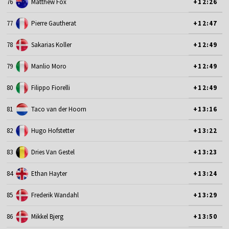
76
Matthew Fox
+12:26
77
Pierre Gautherat
+12:47
78
Sakarias Koller
+12:49
79
Manlio Moro
+12:49
80
Filippo Fiorelli
+12:49
81
Taco van der Hoorn
+13:16
82
Hugo Hofstetter
+13:22
83
Dries Van Gestel
+13:23
84
Ethan Hayter
+13:24
85
Frederik Wandahl
+13:29
86
Mikkel Bjerg
+13:50