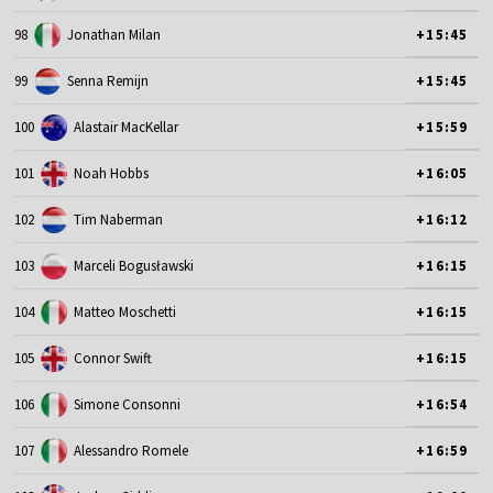
98
Jonathan Milan
+15:45
99
Senna Remijn
+15:45
100
Alastair MacKellar
+15:59
101
Noah Hobbs
+16:05
102
Tim Naberman
+16:12
103
Marceli Bogusławski
+16:15
104
Matteo Moschetti
+16:15
105
Connor Swift
+16:15
106
Simone Consonni
+16:54
107
Alessandro Romele
+16:59