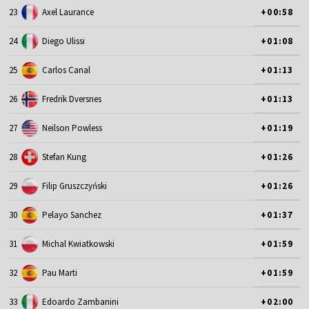
23
Axel Laurance
+00:58
24
Diego Ulissi
+01:08
25
Carlos Canal
+01:13
26
Fredrik Dversnes
+01:13
27
Neilson Powless
+01:19
28
Stefan Kung
+01:26
29
Filip Gruszczyński
+01:26
30
Pelayo Sanchez
+01:37
31
Michal Kwiatkowski
+01:59
32
Pau Marti
+01:59
33
Edoardo Zambanini
+02:00