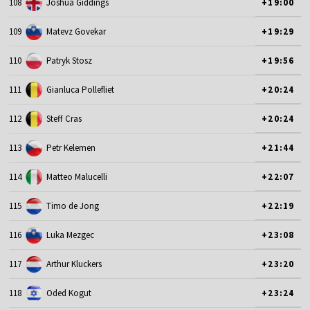
108
Joshua Giddings
+19:00
109
Matevz Govekar
+19:29
110
Patryk Stosz
+19:56
111
Gianluca Pollefliet
+20:24
112
Steff Cras
+20:24
113
Petr Kelemen
+21:44
114
Matteo Malucelli
+22:07
115
Timo de Jong
+22:19
116
Luka Mezgec
+23:08
117
Arthur Kluckers
+23:20
118
Oded Kogut
+23:24