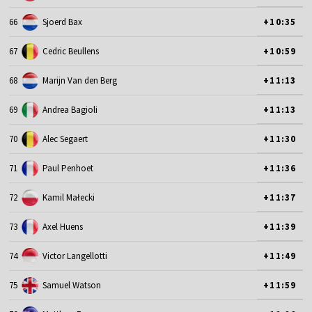
66
Sjoerd Bax
+10:35
67
Cedric Beullens
+10:59
68
Marijn Van den Berg
+11:13
69
Andrea Bagioli
+11:13
70
Alec Segaert
+11:30
71
Paul Penhoet
+11:36
72
Kamil Małecki
+11:37
73
Axel Huens
+11:39
74
Victor Langellotti
+11:49
75
Samuel Watson
+11:59