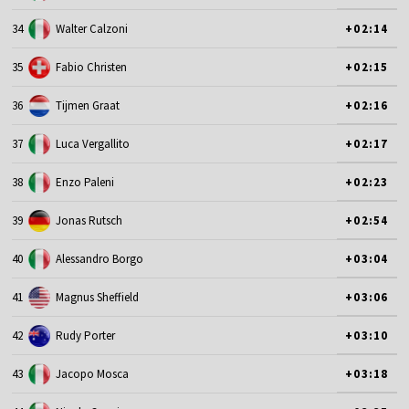
34
Walter Calzoni
+02:14
35
Fabio Christen
+02:15
36
Tijmen Graat
+02:16
37
Luca Vergallito
+02:17
38
Enzo Paleni
+02:23
39
Jonas Rutsch
+02:54
40
Alessandro Borgo
+03:04
41
Magnus Sheffield
+03:06
42
Rudy Porter
+03:10
43
Jacopo Mosca
+03:18