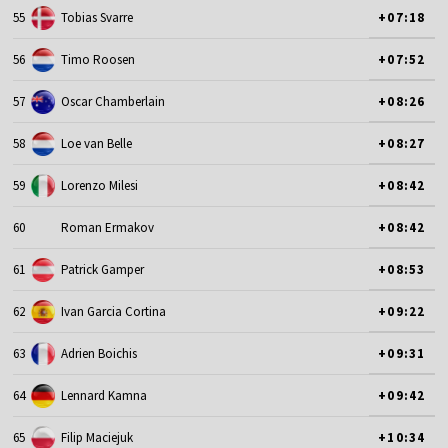
55
Tobias Svarre
+07:18
56
Timo Roosen
+07:52
57
Oscar Chamberlain
+08:26
58
Loe van Belle
+08:27
59
Lorenzo Milesi
+08:42
60
Roman Ermakov
+08:42
61
Patrick Gamper
+08:53
62
Ivan Garcia Cortina
+09:22
63
Adrien Boichis
+09:31
64
Lennard Kamna
+09:42
65
Filip Maciejuk
+10:34