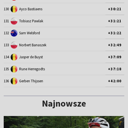
130
Ayco Bastiaens
+30:21
131
Tobiasz Pawlak
+31:21
132
Sam Welsford
+31:22
133
Norbert Banaszek
+32:49
134
Jasper de Buyst
+37:09
135
Rune Herregodts
+37:18
136
Gerben Thijssen
+42:00
Najnowsze