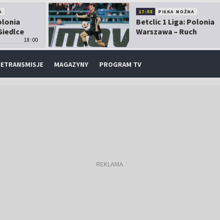
A
17:55
PIŁKA NOŻNA
olonia
Betclic 1 Liga: Polonia
Siedlce
Warszawa – Ruch
18:00
Chorzów
ETRANSMISJE
MAGAZYNY
PROGRAM TV