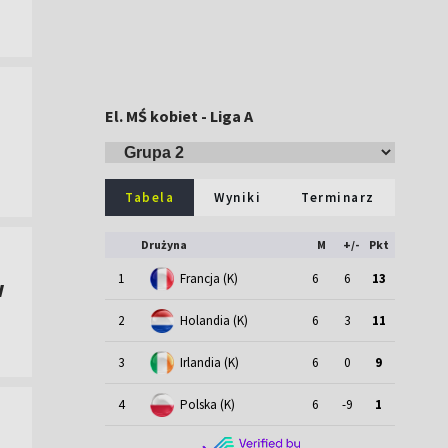
El. MŚ kobiet - Liga A
Tabela
Wyniki
Terminarz
Drużyna
M
+/-
Pkt
1
Francja (K)
6
6
13
w
2
Holandia (K)
6
3
11
3
Irlandia (K)
6
0
9
4
Polska (K)
6
-9
1