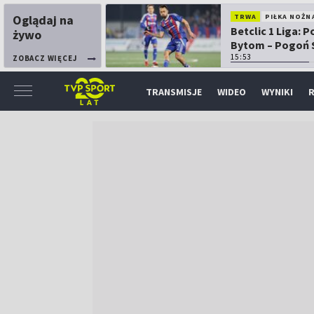
Oglądaj na
TRWA
PIŁKA NOŻN
Betclic 1 Liga: P
żywo
Bytom – Pogoń 
15:53
ZOBACZ WIĘCEJ
TRANSMISJE
WIDEO
WYNIKI
R