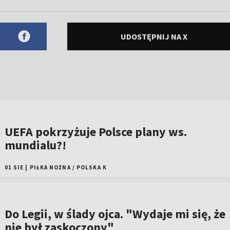
UDOSTĘPNIJ NA X
UEFA pokrzyżuje Polsce plany ws.
mundialu?!
01 SIE
|
PIŁKA NOŻNA
/
POLSKA K
Do Legii, w ślady ojca. "Wydaje mi się, że
nie był zaskoczony"