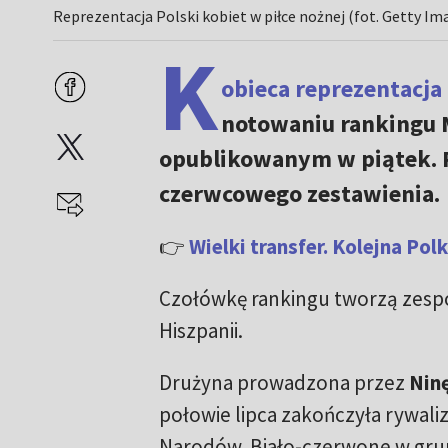
Reprezentacja Polski kobiet w piłce nożnej (fot. Getty Im
K
obieca reprezentacja 
notowaniu rankingu M
opublikowanym w piątek. P
czerwcowego zestawienia.
👉
Wielki transfer. Kolejna Pol
Czołówkę rankingu tworzą zespoł
Hiszpanii.
Drużyna prowadzona przez
Nin
połowie lipca zakończyła rywaliza
Narodów. Biało-czerwone w grup