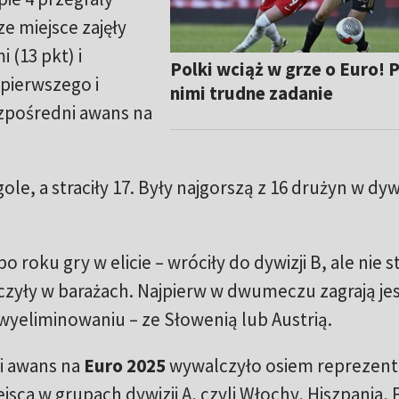
e miejsce zajęły
 (13 pkt) i
Polki wciąż w grze o Euro! 
 pierwszego i
nimi trudne zadanie
zpośredni awans na
le, a straciły 17. Były najgorszą z 16 drużyn w dywi
 roku gry w elicie – wróciły do dywizji B, ale nie st
zyły w barażach. Najpierw w dwumeczu zagrają jes
yeliminowaniu – ze Słowenią lub Austrią.
i awans na
Euro 2025
wywalczyło osiem reprezenta
ejsca w grupach dywizji A, czyli Włochy, Hiszpania, 