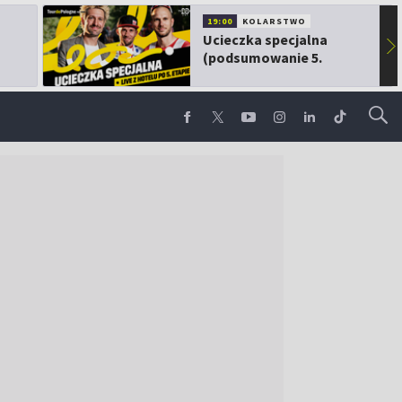
19:00
KOLARSTWO
Ucieczka specjalna
▶
(podsumowanie 5.
etapu TdP)