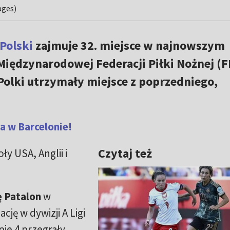
ages)
Polski
zajmuje 32. miejsce w najnowszym
iędzynarodowej Federacji Piłki Nożnej (F
olki utrzymały miejsce z poprzedniego,
ka w Barcelonie!
Czytaj też
y USA, Anglii i
ę Patalon
w
cję w dywizji A Ligi
ie 4 przegrały