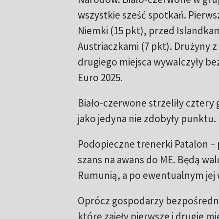
wszystkie sześć spotkań. Pierwsz
Niemki (15 pkt), przed Islandkami
Austriaczkami (7 pkt). Drużyny z
drugiego miejsca wywalczyły be
Euro 2025.
Biało-czerwone strzeliły cztery go
jako jedyna nie zdobyły punktu.
Podopieczne trenerki Patalon – po
szans na awans do ME. Będą walc
Rumunią, a po ewentualnym jej w
Oprócz gospodarzy bezpośredn
które zajęły pierwsze i drugie mi