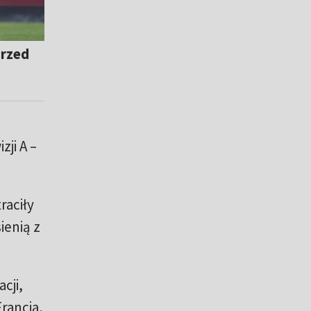
Przed
zji A –
raciły
ienią z
cji,
Francja,