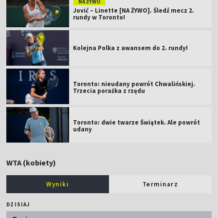
NA ŻYWO
Jović – Linette [NA ŻYWO]. Śledź mecz 2.
rundy w Toronto!
Kolejna Polka z awansem do 2. rundy!
Toronto: nieudany powrót Chwalińskiej.
Trzecia porażka z rzędu
Toronto: dwie twarze Świątek. Ale powrót
udany
WTA (kobiety)
Wyniki
Terminarz
DZISIAJ