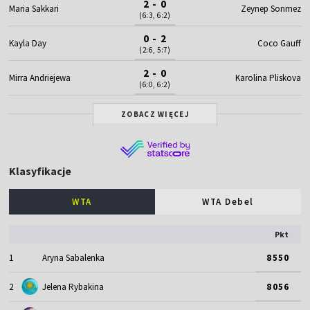
2 - 0
Maria Sakkari
Zeynep Sonmez
(6:3, 6:2)
0 - 2
Kayla Day
Coco Gauff
(2:6, 5:7)
2 - 0
Mirra Andriejewa
Karolina Pliskova
(6:0, 6:2)
ZOBACZ WIĘCEJ
Klasyfikacje
WTA
WTA Debel
Pkt
1
Aryna Sabalenka
8550
2
Jelena Rybakina
8056