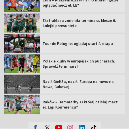
Lech – Klaksvik dziś w TVP. O której i gdzie
oglądać mecz el. LE?
Ekstraklasa zmieniła terminarz. Mecze 6.
kolejki przesunięte
Tour de Pologne: oglądaj start 4. etapu
Polskie kluby w europejskich pucharach.
Sprawdź terminarz!
Naciś GieKSa, naciś! Europa na nowo na
Nowej Bukowej
Raków – Hammarby. O której dzisiaj mecz
el. Ligi Konferencji?