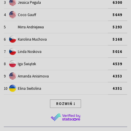
3
Jessica Pegula
6300
4
Coco Gauff
5649
5
Mirra Andriejewa
5293
6
Karolina Muchova
5168
7
Linda Noskova
5016
8
Iga Świątek
4539
9
Amanda Anisimova
4353
10
Elina Switolina
4351
ROZWIŃ