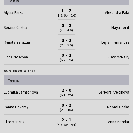
Tenis
1 - 2
Alycia Parks
Alexandra Eala
(1:6, 6:4, 2:6)
0 - 2
Sorana Cirstea
Maya Joint
(4:6, 4:6)
0 - 2
Renata Zarazua
Leylah Fernandez
(2:6, 2:6)
0 - 2
Linda Noskova
Caty McNally
(6:7, 1:6)
05 SIERPNIA 2026
Tenis
2 - 0
Ludmilla Samsonova
Barbora Krejcikova
(6:1, 7:5)
0 - 2
Panna Udvardy
Naomi Osaka
(2:6, 4:6)
2 - 1
Elise Mertens
Anna Bondar
(3:6, 6:4, 6:4)