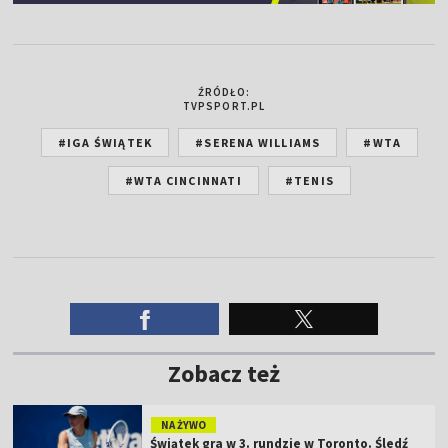
ŹRÓDŁO:
TVPSPORT.PL
#IGA ŚWIĄTEK
#SERENA WILLIAMS
#WTA
#WTA CINCINNATI
#TENIS
Zobacz też
NA ŻYWO
Świątek gra w 3. rundzie w Toronto. Śledź