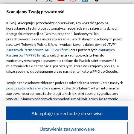
TVP
Szanujemy Twoją prywatność
Abonament TVP
Regulamin TVP
Kliknij "Akceptuję i przechodzę do serwisu", aby wyrazić zgody na
Polityka prywatności
Sklep TVP
korzystanie z technologii automatycznego śledzenia i zbierania danych,
dostęp do informacji na Twoim urządzeniu końcowym i ich
Biuro Reklamy
Moje zgody
przechowywanie oraz na przetwarzanie Twoich danych osobowych przez
nas, czyli Telewizję Polską S.A. w likwidacji (zwaną dalej również „TVP”),
Oferta Handlowa
Biuro reklamy
Zaufanych Partnerów z IAB* (1201 firm)
oraz pozostałych
Zaufanych
Partnerów TVP (93 firm)
, w celach marketingowych (w tym do
Telegazeta ogłoszenia
Kontakt
zautomatyzowanego dopasowania reklam do Twoich zainteresowań i
Emisja w TVP
mierzenia ich skuteczności) i pozostałych, które wskazujemy poniżej, a
także zgody na udostępnianie przez nas identyfikatora PPID do Google.
Kanały
Rada Programowa
Twoje dane osobowe zbierane podczas odwiedzania przez Ciebie naszych
Ogłoszenia przetargowe
poszczególnych serwisów
zwanych dalej „Portalem”, w tym informacje
©2026 Telewizja Polska Spółka Akcyjna w likwidacji
zapisywane za pomocą technologii takich jak: pliki cookie, sygnalizatory
Akademia Telewizyjna
WWW lub innych podobnych technologii umożliwiających świadczenie
Informacje o nadawcy
dopasowanych i bezpiecznych usług, personalizację treści oraz reklam,
udostępnianie funkcji mediów społecznościowych oraz analizowanie
Akceptuję i przechodzę do serwisu
Centrum informacji TVP
ruchu w Internecie.
System NOS
Twoje dane osobowe zbierane podczas odwiedzania przez Ciebie
Ustawienia zaawansowane
News
Transmisje
Wideo
Więcej
poszczególnych serwisów
na Portalu, takie jak adresy IP, identyfikatory
Zgłoś program (ROPAT)