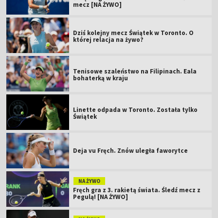
mecz [NA ŻYWO]
Dziś kolejny mecz Świątek w Toronto. O
której relacja na żywo?
Tenisowe szaleństwo na Filipinach. Eala
bohaterką w kraju
Linette odpada w Toronto. Została tylko
Świątek
Deja vu Fręch. Znów uległa faworytce
NA ŻYWO
Fręch gra z 3. rakietą świata. Śledź mecz z
Pegulą! [NA ŻYWO]