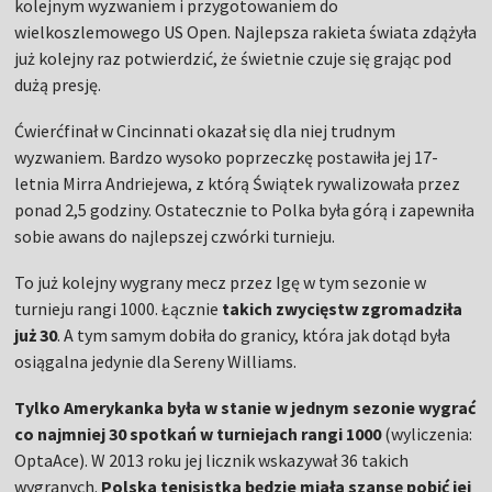
kolejnym wyzwaniem i przygotowaniem do
wielkoszlemowego US Open. Najlepsza rakieta świata zdążyła
już kolejny raz potwierdzić, że świetnie czuje się grając pod
dużą presję.
Ćwierćfinał w Cincinnati okazał się dla niej trudnym
wyzwaniem. Bardzo wysoko poprzeczkę postawiła jej 17-
letnia Mirra Andriejewa, z którą Świątek rywalizowała przez
ponad 2,5 godziny. Ostatecznie to Polka była górą i zapewniła
sobie awans do najlepszej czwórki turnieju.
To już kolejny wygrany mecz przez Igę w tym sezonie w
turnieju rangi 1000. Łącznie
takich zwycięstw zgromadziła
już 30
. A tym samym dobiła do granicy, która jak dotąd była
osiągalna jedynie dla Sereny Williams.
Tylko Amerykanka była w stanie w jednym sezonie wygrać
co najmniej 30 spotkań w turniejach rangi 1000
(wyliczenia:
OptaAce). W 2013 roku jej licznik wskazywał 36 takich
wygranych.
Polska tenisistka będzie miała szansę pobić jej