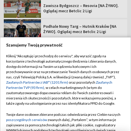
Zawisza Bydgoszcz – Resovia [NA ŻYWO].
Oglądaj mecz Betclic 2 Ligi
Podhale Nowy Targ – Hutnik Kraków [NA
ŻYWO]. Oglądaj mecz Betclic 2 Ligi
Szanujemy Twoją prywatność
Kliknij "Akceptuję i przechodzę do serwisu", aby wyrazić zgody na
korzystanie z technologii automatycznego śledzenia i zbierania danych,
TVP
dostęp do informacji na Twoim urządzeniu końcowym i ich
Abonament TVP
Regulamin TVP
przechowywanie oraz na przetwarzanie Twoich danych osobowych przez
nas, czyli Telewizję Polską S.A. w likwidacji (zwaną dalej również „TVP”),
Polityka prywatności
Sklep TVP
Zaufanych Partnerów z IAB* (1201 firm)
oraz pozostałych
Zaufanych
Partnerów TVP (93 firm)
, w celach marketingowych (w tym do
Biuro Reklamy
Moje zgody
zautomatyzowanego dopasowania reklam do Twoich zainteresowań i
mierzenia ich skuteczności) i pozostałych, które wskazujemy poniżej, a
Oferta Handlowa
Biuro reklamy
także zgody na udostępnianie przez nas identyfikatora PPID do Google.
Telegazeta ogłoszenia
Kontakt
Twoje dane osobowe zbierane podczas odwiedzania przez Ciebie naszych
Emisja w TVP
poszczególnych serwisów
zwanych dalej „Portalem”, w tym informacje
zapisywane za pomocą technologii takich jak: pliki cookie, sygnalizatory
Kanały
Rada Programowa
WWW lub innych podobnych technologii umożliwiających świadczenie