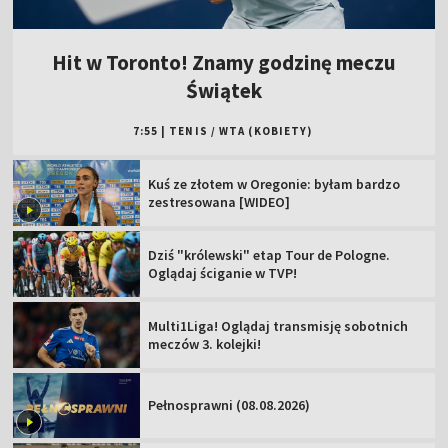
Hit w Toronto! Znamy godzinę meczu
Świątek
7:55
|
TENIS
/
WTA (KOBIETY)
Kuś ze złotem w Oregonie: byłam bardzo
zestresowana [WIDEO]
Dziś "królewski" etap Tour de Pologne.
Oglądaj ściganie w TVP!
Multi1Liga! Oglądaj transmisję sobotnich
meczów 3. kolejki!
Pełnosprawni (08.08.2026)