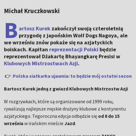
Michał Kruczkowski
B
artosz Kurek
zakończył swoją czteroletnią
przygodę z japońskim Wolf Dogs Nagoya, ale
we wrześniu znów pokaże się na azjatyckich
boiskach. Kapitan
reprezentacji Polski
będzie
reprezentował Dżakartę Bhayangkarę Presisi w
Klubowych Mistrzostwach Azji
.
👉
Polska siatkarka ujawnia: to będzie mój ostatni sezon
Bartosz Kurek jedną z gwiazd Klubowych Mistrzostw Azji
W rozgrywkach, które są organizowane od 1999 roku,
rywalizują najlepsze męskie drużyny klubowe z kontynentu
azjatyckiego. Tegoroczna edycja odbędzie się
od 8 do 15
września
w irańskim mieście
Jazd
.