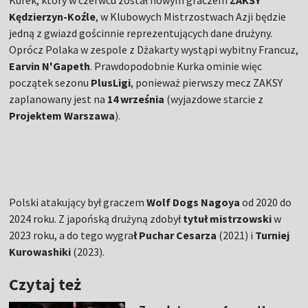
Kurek, który w czerwcu został nowym graczem
ZAKSY
Kędzierzyn-Koźle
, w Klubowych Mistrzostwach Azji będzie
jedną z gwiazd gościnnie reprezentujących dane drużyny.
Oprócz Polaka w zespole z Dżakarty wystąpi wybitny Francuz,
Earvin N'Gapeth
. Prawdopodobnie Kurka ominie więc
początek sezonu
PlusLigi
, ponieważ pierwszy mecz ZAKSY
zaplanowany jest na
14 września
(wyjazdowe starcie z
Projektem Warszawa
).
Polski atakujący był graczem
Wolf Dogs Nagoya
od 2020 do
2024 roku. Z japońską drużyną zdobył
tytuł mistrzowski
w
2023 roku, a do tego wygra
ł Puchar Cesarza
(2021) i
Turniej
Kurowashiki
(2023).
Czytaj też