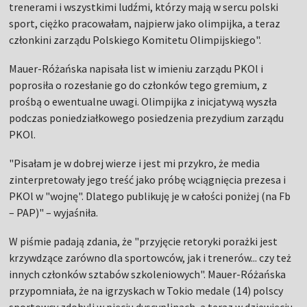
trenerami i wszystkimi ludźmi, którzy mają w sercu polski
sport, ciężko pracowałam, najpierw jako olimpijka, a teraz
członkini zarządu Polskiego Komitetu Olimpijskiego".
Mauer-Różańska napisała list w imieniu zarządu PKOl i
poprosiła o rozesłanie go do członków tego gremium, z
prośbą o ewentualne uwagi. Olimpijka z inicjatywą wyszła
podczas poniedziałkowego posiedzenia prezydium zarządu
PKOl.
"Pisałam je w dobrej wierze i jest mi przykro, że media
zinterpretowały jego treść jako próbę wciągnięcia prezesa i
PKOl w "wojnę". Dlatego publikuję je w całości poniżej (na Fb
– PAP)" – wyjaśniła.
W piśmie padają zdania, że "przyjęcie retoryki porażki jest
krzywdzące zarówno dla sportowców, jak i trenerów... czy też
innych członków sztabów szkoleniowych". Mauer-Różańska
przypomniała, że na igrzyskach w Tokio medale (14) polscy