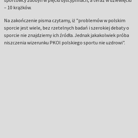
sportowcy zdobyli w pięciu dyscyplinach, a teraz w dziewięciu
– 10 krążków.
Na zakończenie pisma czytamy, iż "problemów w polskim
sporcie jest wiele, bez rzetelnych badań i szerokiej debaty o
sporcie nie znajdziemy ich źródła. Jednak jakakolwiek próba
niszczenia wizerunku PKOl polskiego sportu nie uzdrowi".