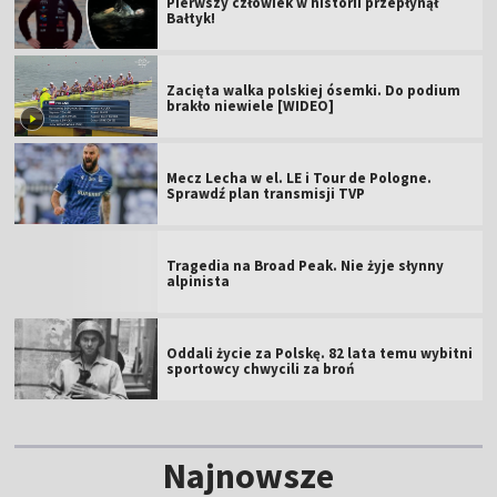
Pierwszy człowiek w historii przepłynął
Bałtyk!
Zacięta walka polskiej ósemki. Do podium
brakło niewiele [WIDEO]
Mecz Lecha w el. LE i Tour de Pologne.
Sprawdź plan transmisji TVP
Tragedia na Broad Peak. Nie żyje słynny
alpinista
Oddali życie za Polskę. 82 lata temu wybitni
sportowcy chwycili za broń
Najnowsze