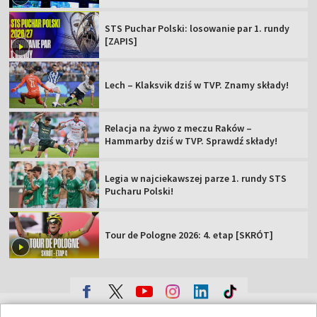
STS Puchar Polski: losowanie par 1. rundy
[ZAPIS]
Lech – Klaksvik dziś w TVP. Znamy składy!
Relacja na żywo z meczu Raków –
Hammarby dziś w TVP. Sprawdź składy!
Legia w najciekawszej parze 1. rundy STS
Pucharu Polski!
Tour de Pologne 2026: 4. etap [SKRÓT]
TVP