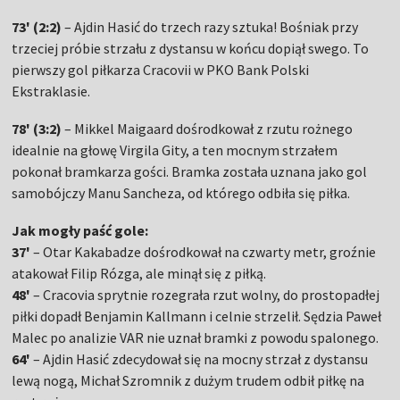
73' (2:2)
– Ajdin Hasić do trzech razy sztuka! Bośniak przy
trzeciej próbie strzału z dystansu w końcu dopiął swego. To
pierwszy gol piłkarza Cracovii w PKO Bank Polski
Ekstraklasie.
78' (3:2)
– Mikkel Maigaard dośrodkował z rzutu rożnego
idealnie na głowę Virgila Gity, a ten mocnym strzałem
pokonał bramkarza gości. Bramka została uznana jako gol
samobójczy Manu Sancheza, od którego odbiła się piłka.
Jak mogły paść gole:
37'
– Otar Kakabadze dośrodkował na czwarty metr, groźnie
atakował Filip Rózga, ale minął się z piłką.
48'
– Cracovia sprytnie rozegrała rzut wolny, do prostopadłej
piłki dopadł Benjamin Kallmann i celnie strzelił. Sędzia Paweł
Malec po analizie VAR nie uznał bramki z powodu spalonego.
64'
– Ajdin Hasić zdecydował się na mocny strzał z dystansu
lewą nogą, Michał Szromnik z dużym trudem odbił piłkę na