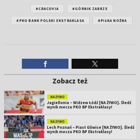
#CRACOVIA
#GÓRNIK ZABRZE
#PKO BANK POLSKI EKSTRAKLASA
#PIŁKA NOŻNA
Zobacz też
NA ŻYWO
Jagiellonia – Widzew Łódź [NA ŻYWO]. Śledź
wynik meczu PKO BP Ekstraklasy!
NA ŻYWO
Lech Poznań – Piast Gliwice [NA ŻYWO]. Śledź
wynik meczu PKO BP Ekstraklasy!