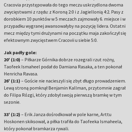
Cracovia przystępowała do tego meczu uskrzydlona dwoma
zwycięstwami z rzędu: z Koroną 2:0 i z Jagiellonią 4:2. Pasy z
dorobkiem 10 punktów w 5 meczach zajmowały 6. miejsce i w
przypadku wygranej awansowałyby na pozycję lidera. Ostatni
mecz między tymi drużynami na początku maja zakończył się
efektownym zwycięstwem Cracovii u siebie 5:0.
Jak padły gole:
20' (1:0)
– Piłkarze Górnika dobrze rozegrali rzut rożny,
Taofeek Ismaheel podał do Damiana Rasaka, a ten pokonał
Henricha Ravasa.
26' (1:1)
– Goście nie nacieszyli się zbyt długo prowadzeniem.
Lewą stroną pomknął Benjamin Kallman, przytomnie zagrał
do Filipa Rózgi, który zdobył swoją pierwszą bramkę w tym
sezonie.
33' (1:2)
– Erik Janza dośrodkował w pole karne, Arttu
Hoskonen skiksował, a piłka trafiła do Taofeeka Ismaheela,
który pokonał bramkarza rywali.