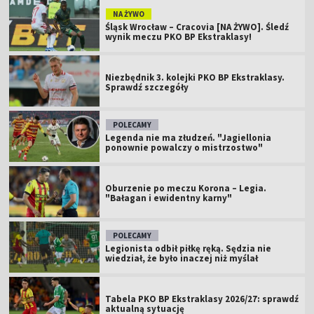
NA ŻYWO
Śląsk Wrocław – Cracovia [NA ŻYWO]. Śledź
wynik meczu PKO BP Ekstraklasy!
Niezbędnik 3. kolejki PKO BP Ekstraklasy.
Sprawdź szczegóły
POLECAMY
Legenda nie ma złudzeń. "Jagiellonia
ponownie powalczy o mistrzostwo"
Oburzenie po meczu Korona – Legia.
"Bałagan i ewidentny karny"
POLECAMY
Legionista odbił piłkę ręką. Sędzia nie
wiedział, że było inaczej niż myślał
Tabela PKO BP Ekstraklasy 2026/27: sprawdź
aktualną sytuację