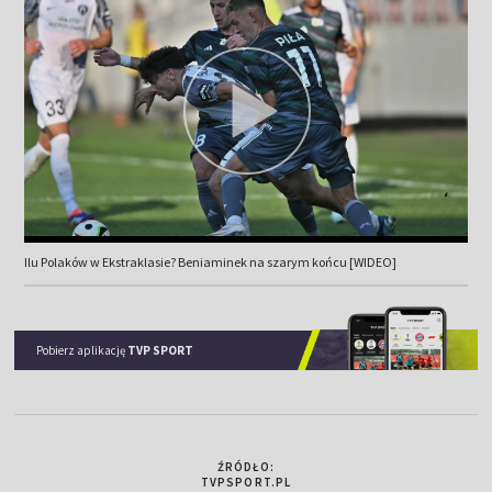
Ilu Polaków w Ekstraklasie? Beniaminek na szarym końcu [WIDEO]
Pobierz aplikację
TVP SPORT
ŹRÓDŁO:
TVPSPORT.PL