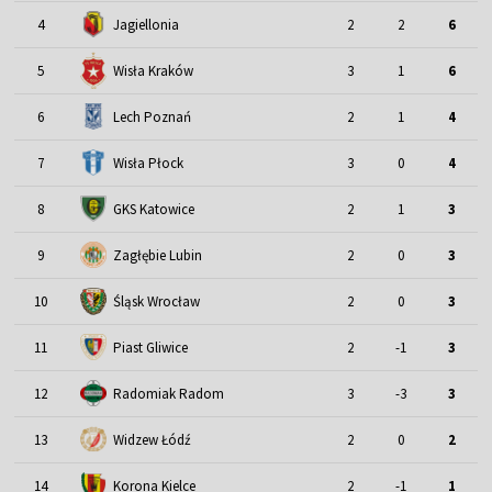
4
Jagiellonia
2
2
6
5
Wisła Kraków
3
1
6
6
Lech Poznań
2
1
4
7
Wisła Płock
3
0
4
8
GKS Katowice
2
1
3
9
Zagłębie Lubin
2
0
3
Śląsk Wrocław
10
2
0
3
11
Piast Gliwice
2
-1
3
12
Radomiak Radom
3
-3
3
13
Widzew Łódź
2
0
2
14
Korona Kielce
2
-1
1