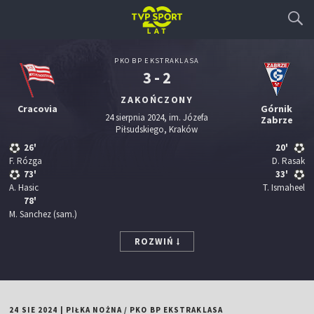
PKO BP EKSTRAKLASA
3 - 2
ZAKOŃCZONY
Cracovia
Górnik
24 sierpnia 2024, im. Józefa
Zabrze
Piłsudskiego, Kraków
26'
20'
F. Rózga
D. Rasak
73'
33'
A. Hasic
T. Ismaheel
78'
M. Sanchez
(sam.)
ROZWIŃ
24 SIE 2024
|
PIŁKA NOŻNA
/
PKO BP EKSTRAKLASA