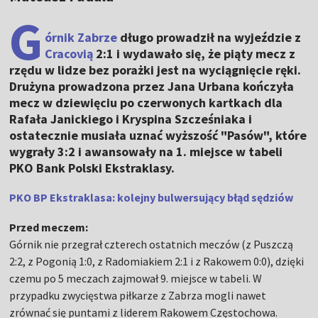
G
órnik Zabrze
długo prowadził na wyjeździe z
Cracovią
2:1 i wydawało się, że piąty mecz z
rzędu w lidze bez porażki jest na wyciągnięcie ręki.
Drużyna prowadzona przez Jana Urbana kończyła
mecz w dziewięciu po czerwonych kartkach dla
Rafała Janickiego i Kryspina Szcześniaka i
ostatecznie musiała uznać wyższość "Pasów", które
wygrały 3:2 i awansowały na 1. miejsce w tabeli
PKO Bank Polski Ekstraklasy.
PKO BP Ekstraklasa: kolejny bulwersujący błąd sędziów
Przed meczem:
Górnik nie przegrał czterech ostatnich meczów (z Puszczą
2:2, z Pogonią 1:0, z Radomiakiem 2:1 i z Rakowem 0:0), dzięki
czemu po 5 meczach zajmował 9. miejsce w tabeli. W
przypadku zwycięstwa piłkarze z Zabrza mogli nawet
zrównać się puntami z liderem Rakowem Częstochowa.