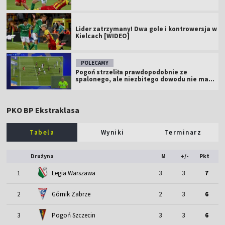
Lider zatrzymany! Dwa gole i kontrowersja w
Kielcach [WIDEO]
POLECAMY
Pogoń strzeliła prawdopodobnie ze
spalonego, ale niezbitego dowodu nie ma...
PKO BP Ekstraklasa
Tabela
Wyniki
Terminarz
Drużyna
M
+/-
Pkt
1
Legia Warszawa
3
3
7
2
Górnik Zabrze
2
3
6
3
Pogoń Szczecin
3
3
6