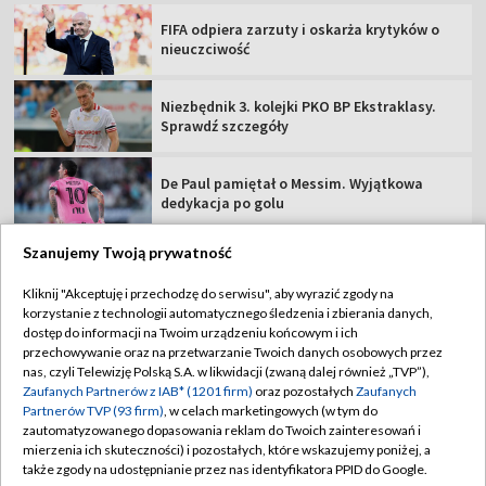
FIFA odpiera zarzuty i oskarża krytyków o
nieuczciwość
Niezbędnik 3. kolejki PKO BP Ekstraklasy.
Sprawdź szczegóły
De Paul pamiętał o Messim. Wyjątkowa
dedykacja po golu
Szanujemy Twoją prywatność
Kliknij "Akceptuję i przechodzę do serwisu", aby wyrazić zgody na
korzystanie z technologii automatycznego śledzenia i zbierania danych,
TVP
dostęp do informacji na Twoim urządzeniu końcowym i ich
Abonament TVP
Regulamin TVP
przechowywanie oraz na przetwarzanie Twoich danych osobowych przez
nas, czyli Telewizję Polską S.A. w likwidacji (zwaną dalej również „TVP”),
Polityka prywatności
Sklep TVP
Zaufanych Partnerów z IAB* (1201 firm)
oraz pozostałych
Zaufanych
Partnerów TVP (93 firm)
, w celach marketingowych (w tym do
Biuro Reklamy
Moje zgody
zautomatyzowanego dopasowania reklam do Twoich zainteresowań i
mierzenia ich skuteczności) i pozostałych, które wskazujemy poniżej, a
Oferta Handlowa
Biuro reklamy
także zgody na udostępnianie przez nas identyfikatora PPID do Google.