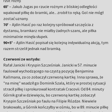
rzut rożny.
65'
– Jakub Jugas po rzucie rożnym z bliskiej odległości
wpakował piłkę do bramki, ale... zrobił to ręką. Gol nie mógł
zostać uznany.
70'
– Ajdin Hasić po raz kolejny spróbował szczęścia z
dystansu, bramkarz nie miałby żadnych szans, ale piłka
minimalnie minęła słupek.
90+5'
– Ajdin Hasić popisał się kolejną indywidualną akcją, tym
razem strzelił jednak nad bramką.
Czerwoni ze wstydu:
Rafał Janicki i Kryspin Szcześniak. Janicki w 57. minucie
faulował wychodzącego na czystą pozycję Benjamina
Kallmana, za co zobaczył czerwoną kartkę. Inna sprawa, że
"na minę" wsadził go Dominik Szala, który w prostej sytuacji
stracił piłkę i sprokurował kontratak Cracovii. Od 84. minuty
Górnik grał w dziewięciu, bo czerwoną kartkę zobaczył
Kryspin Szcześniak po faulu na Filipie Rózdze. Niewiele
brakowało, a Górnik kończyłby w ośmiu, bo w 89. minucie piłkę