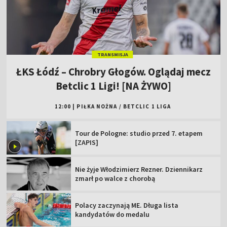
TRANSMISJA
ŁKS Łódź – Chrobry Głogów. Oglądaj mecz
Betclic 1 Ligi! [NA ŻYWO]
12:00
|
PIŁKA NOŻNA
/
BETCLIC 1 LIGA
Tour de Pologne: studio przed 7. etapem
[ZAPIS]
Nie żyje Włodzimierz Rezner. Dziennikarz
zmarł po walce z chorobą
Polacy zaczynają ME. Długa lista
kandydatów do medalu