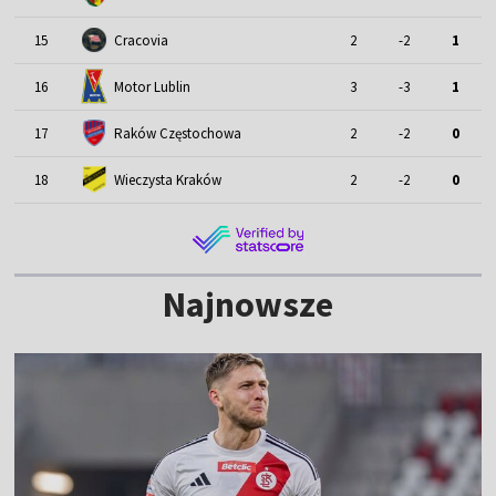
15
Cracovia
2
-2
1
Motor Lublin
16
3
-3
1
17
Raków Częstochowa
2
-2
0
18
Wieczysta Kraków
2
-2
0
Najnowsze