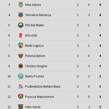
3
Arka Gdynia
2
5
6
4
Termalica Nieciecza
2
3
6
5
FKS Stal Mielec
3
1
5
6
ŁKS Łódź
2
1
4
7
Miedź Legnica
3
1
4
8
Polonia Bytom
3
0
4
9
Chrobry Głogów
2
3
3
10
Warta Poznań
2
2
3
11
Podbeskidzie Bielsko-Biała
3
0
3
12
Puszcza Niepołomice
3
0
3
13
Odra Opole
3
-2
3