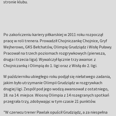
stronie klubu.
Po zakończeniu kariery piłkarskiej w 2011 roku rozpoczął
pracę w roli trenera. Prowadził Chojniczankę Chojnice, Gryf
Wejherowo, GKS Bełchatów, Olimpię Grudziądz i Wisłę Puławy.
Pracował na trzech poziomach rozgrywkowych (pierwsza,
druga i trzecia liga). Wywalczył łącznie trzy awanse: z
Chojniczanką i Olimpią do 1. ligi oraz z Wisłą do 2. ligi.
W październiku ubiegłego roku podjął się niełatwego zadania,
jakim było utrzymanie Olimpii Grudziądz w rozgrywkach
drugiej ligi. Zespół pod jego wodzą awansował z ostatniego,
18. na 14. miejsce. Wiosną Olimpia z 14 rozegranych spotkań
przegrała trzy, zdobywając w tym czasie 21 punktów.
"W czerwcu trener Pawlak opuścił Grudziądz, a za niespełna