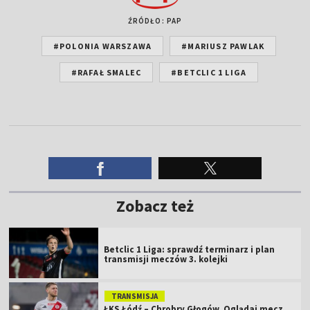
ŹRÓDŁO: PAP
#POLONIA WARSZAWA
#MARIUSZ PAWLAK
#RAFAŁ SMALEC
#BETCLIC 1 LIGA
Zobacz też
Betclic 1 Liga: sprawdź terminarz i plan
transmisji meczów 3. kolejki
TRANSMISJA
ŁKS Łódź – Chrobry Głogów. Oglądaj mecz