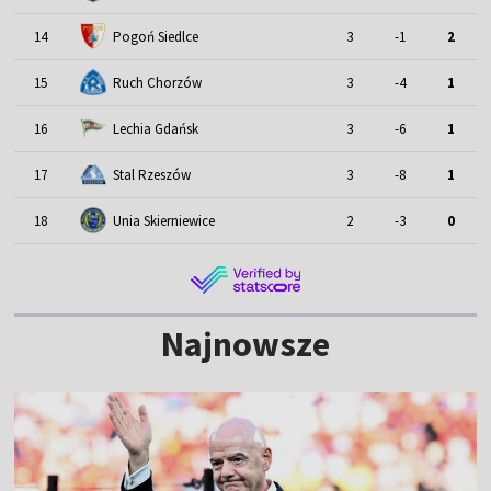
14
Pogoń Siedlce
3
-1
2
15
Ruch Chorzów
3
-4
1
16
Lechia Gdańsk
3
-6
1
17
Stal Rzeszów
3
-8
1
18
Unia Skierniewice
2
-3
0
Najnowsze