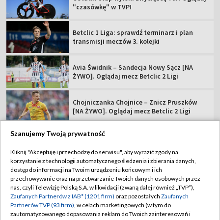
"czasówkę" w TVP!
Betclic 1 Liga: sprawdź terminarz i plan
transmisji meczów 3. kolejki
Avia Świdnik – Sandecja Nowy Sącz [NA
ŻYWO]. Oglądaj mecz Betclic 2 Ligi
Chojniczanka Chojnice – Znicz Pruszków
[NA ŻYWO]. Oglądaj mecz Betclic 2 Ligi
Szanujemy Twoją prywatność
Kliknij "Akceptuję i przechodzę do serwisu", aby wyrazić zgody na
korzystanie z technologii automatycznego śledzenia i zbierania danych,
TVP
dostęp do informacji na Twoim urządzeniu końcowym i ich
Abonament TVP
Regulamin TVP
przechowywanie oraz na przetwarzanie Twoich danych osobowych przez
nas, czyli Telewizję Polską S.A. w likwidacji (zwaną dalej również „TVP”),
Polityka prywatności
Sklep TVP
Zaufanych Partnerów z IAB* (1201 firm)
oraz pozostałych
Zaufanych
Partnerów TVP (93 firm)
, w celach marketingowych (w tym do
Biuro Reklamy
Moje zgody
zautomatyzowanego dopasowania reklam do Twoich zainteresowań i