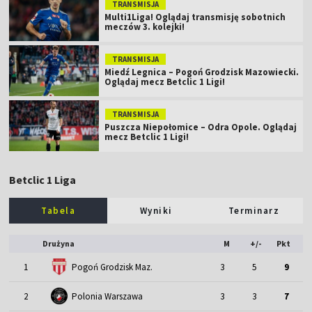
TRANSMISJA
Multi1Liga! Oglądaj transmisję sobotnich
meczów 3. kolejki!
TRANSMISJA
Miedź Legnica – Pogoń Grodzisk Mazowiecki.
Oglądaj mecz Betclic 1 Ligi!
TRANSMISJA
Puszcza Niepołomice – Odra Opole. Oglądaj
mecz Betclic 1 Ligi!
Betclic 1 Liga
Tabela
Wyniki
Terminarz
Drużyna
M
+/-
Pkt
1
Pogoń Grodzisk Maz.
3
5
9
2
Polonia Warszawa
3
3
7