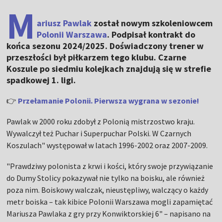
M
ariusz Pawlak
został nowym szkoleniowcem
Polonii Warszawa
. Podpisał kontrakt do
końca sezonu 2024/2025. Doświadczony trener w
przeszłości był piłkarzem tego klubu. Czarne
Koszule po siedmiu kolejkach znajdują się w strefie
spadkowej 1. ligi.
👉
Przełamanie Polonii. Pierwsza wygrana w sezonie!
Pawlak w 2000 roku zdobył z Polonią mistrzostwo kraju.
Wywalczył też Puchar i Superpuchar Polski. W Czarnych
Koszulach" występował w latach 1996-2002 oraz 2007-2009.
"Prawdziwy polonista z krwi i kości, który swoje przywiązanie
do Dumy Stolicy pokazywał nie tylko na boisku, ale również
poza nim. Boiskowy walczak, nieustępliwy, walczący o każdy
metr boiska – tak kibice Polonii Warszawa mogli zapamiętać
Mariusza Pawlaka z gry przy Konwiktorskiej 6" – napisano na