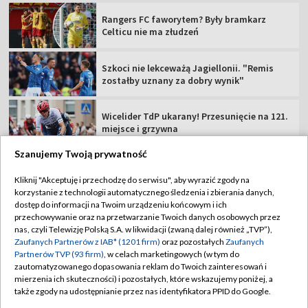
miejsce i grzywna
Lech musi uważać. KI Klaksvik już
zaskakiwało w Europie
MŚ do lat 20, Oregon: oglądaj 1. dzień
Szanujemy Twoją prywatność
TVP
Kliknij "Akceptuję i przechodzę do serwisu", aby wyrazić zgody na
korzystanie z technologii automatycznego śledzenia i zbierania danych,
Abonament TVP
Regulamin TVP
dostęp do informacji na Twoim urządzeniu końcowym i ich
Polityka prywatności
Sklep TVP
przechowywanie oraz na przetwarzanie Twoich danych osobowych przez
nas, czyli Telewizję Polską S.A. w likwidacji (zwaną dalej również „TVP”),
Biuro Reklamy
Moje zgody
Zaufanych Partnerów z IAB* (1201 firm)
oraz pozostałych
Zaufanych
Partnerów TVP (93 firm)
, w celach marketingowych (w tym do
Oferta Handlowa
Biuro reklamy
zautomatyzowanego dopasowania reklam do Twoich zainteresowań i
mierzenia ich skuteczności) i pozostałych, które wskazujemy poniżej, a
Telegazeta ogłoszenia
Kontakt
także zgody na udostępnianie przez nas identyfikatora PPID do Google.
Emisja w TVP