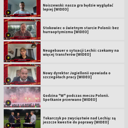
Noiszewski: nasza gra będzie wyglądać
lepiej [WIDEO]
Stokowiec o świetnym starcie Polonii: bez
hurraoptymizmu [WIDEO]
Neugebauer o sytuacji Lechii: czekamy na
więcej transferów [WIDEO]
Nowy dyrektor Jagiellonii opowiada o
szczegółach pracy [WIDEO]
Godzina "W" podczas meczu Polonii.
Spotkanie przerwano [WIDEO]
Tokarczyk po zwycięstwie nad Lechią: są
jeszcze kwestie do poprawy [WIDEO]