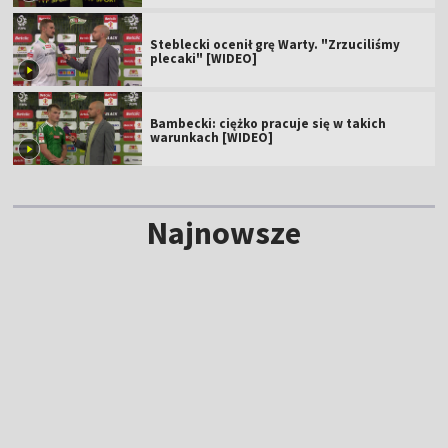
Steblecki ocenił grę Warty. "Zrzuciliśmy
plecaki" [WIDEO]
Bambecki: ciężko pracuje się w takich
warunkach [WIDEO]
Najnowsze