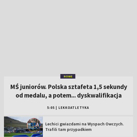
NOWE
MŚ juniorów. Polska sztafeta 1,5 sekundy
od medalu, a potem... dyskwalifikacja
5:05
|
LEKKOATLETYKA
Lechici gwiazdami na Wyspach Owczych.
Trafili tam przypadkiem
Rangers FC faworytem? Były bramkarz
Celticu nie ma złudzeń
Szkoci nie lekceważą Jagiellonii. "Remis
zostałby uznany za dobry wynik"
Wicelider TdP ukarany! Przesunięcie na 121.