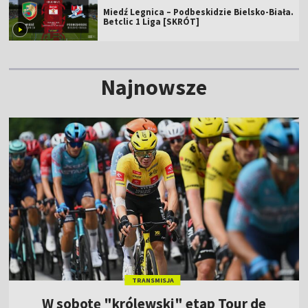
Miedź Legnica – Podbeskidzie Bielsko-Biała.
Betclic 1 Liga [SKRÓT]
Najnowsze
TRANSMISJA
W sobotę "królewski" etap Tour de