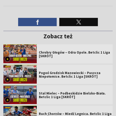
Zobacz też
Chrobry Głogów – Odra Opole. Betclic 1 Liga
[SKRÓT]
Pogoń Grodzisk Mazowiecki – Puszcza
Niepołomice. Betclic 1 Liga [SKRÓT]
Stal Mielec – Podbeskidzie Bielsko-Biała.
Betclic 1 Liga [SKRÓT]
Ruch Chorzów – Miedź Legnica. Betclic 1 Liga