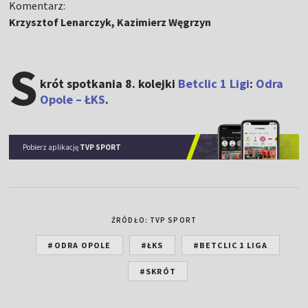
Komentarz:
Krzysztof Lenarczyk, Kazimierz Węgrzyn
S
krót spotkania 8. kolejki
Betclic 1 Ligi
:
Odra
Opole – ŁKS
.
Pobierz aplikację
TVP SPORT
ŹRÓDŁO: TVP SPORT
#ODRA OPOLE
#ŁKS
#BETCLIC 1 LIGA
#SKRÓT