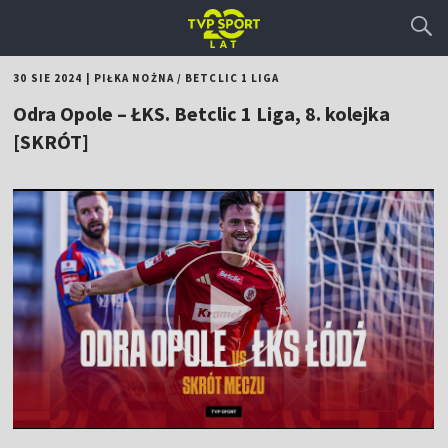
30 SIE 2024
|
PIŁKA NOŻNA
/
BETCLIC 1 LIGA
Odra Opole – ŁKS. Betclic 1 Liga, 8. kolejka
[SKRÓT]