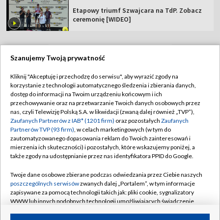
Etapowy triumf Szwajcara na TdP. Zobacz
ceremonię [WIDEO]
Szanujemy Twoją prywatność
TVP
Kliknij "Akceptuję i przechodzę do serwisu", aby wyrazić zgody na
korzystanie z technologii automatycznego śledzenia i zbierania danych,
Abonament TVP
Regulamin TVP
dostęp do informacji na Twoim urządzeniu końcowym i ich
Polityka prywatności
Sklep TVP
przechowywanie oraz na przetwarzanie Twoich danych osobowych przez
nas, czyli Telewizję Polską S.A. w likwidacji (zwaną dalej również „TVP”),
Biuro Reklamy
Moje zgody
Zaufanych Partnerów z IAB* (1201 firm)
oraz pozostałych
Zaufanych
Partnerów TVP (93 firm)
, w celach marketingowych (w tym do
Oferta Handlowa
Biuro reklamy
zautomatyzowanego dopasowania reklam do Twoich zainteresowań i
mierzenia ich skuteczności) i pozostałych, które wskazujemy poniżej, a
Telegazeta ogłoszenia
Kontakt
także zgody na udostępnianie przez nas identyfikatora PPID do Google.
Emisja w TVP
Twoje dane osobowe zbierane podczas odwiedzania przez Ciebie naszych
Kanały
Rada Programowa
poszczególnych serwisów
zwanych dalej „Portalem”, w tym informacje
zapisywane za pomocą technologii takich jak: pliki cookie, sygnalizatory
Ogłoszenia przetargowe
WWW lub innych podobnych technologii umożliwiających świadczenie
©2026 Telewizja Polska Spółka Akcyjna w likwidacji
dopasowanych i bezpiecznych usług, personalizację treści oraz reklam,
Akademia Telewizyjna
udostępnianie funkcji mediów społecznościowych oraz analizowanie