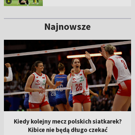
Najnowsze
Kiedy kolejny mecz polskich siatkarek?
Kibice nie będą długo czekać