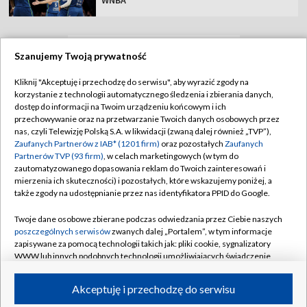
Szanujemy Twoją prywatność
TVP
Kliknij "Akceptuję i przechodzę do serwisu", aby wyrazić zgody na
Abonament TVP
Regulamin TVP
korzystanie z technologii automatycznego śledzenia i zbierania danych,
dostęp do informacji na Twoim urządzeniu końcowym i ich
Polityka prywatności
Sklep TVP
przechowywanie oraz na przetwarzanie Twoich danych osobowych przez
nas, czyli Telewizję Polską S.A. w likwidacji (zwaną dalej również „TVP”),
Biuro Reklamy
Moje zgody
Zaufanych Partnerów z IAB* (1201 firm)
oraz pozostałych
Zaufanych
Partnerów TVP (93 firm)
, w celach marketingowych (w tym do
Oferta Handlowa
Biuro reklamy
zautomatyzowanego dopasowania reklam do Twoich zainteresowań i
mierzenia ich skuteczności) i pozostałych, które wskazujemy poniżej, a
Telegazeta ogłoszenia
Kontakt
także zgody na udostępnianie przez nas identyfikatora PPID do Google.
Emisja w TVP
Twoje dane osobowe zbierane podczas odwiedzania przez Ciebie naszych
Kanały
Rada Programowa
poszczególnych serwisów
zwanych dalej „Portalem”, w tym informacje
zapisywane za pomocą technologii takich jak: pliki cookie, sygnalizatory
Ogłoszenia przetargowe
WWW lub innych podobnych technologii umożliwiających świadczenie
©2026 Telewizja Polska Spółka Akcyjna w likwidacji
dopasowanych i bezpiecznych usług, personalizację treści oraz reklam,
Akademia Telewizyjna
udostępnianie funkcji mediów społecznościowych oraz analizowanie
Akceptuję i przechodzę do serwisu
Informacje o nadawcy
ruchu w Internecie.