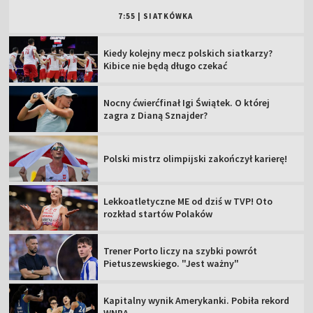
7:55
|
SIATKÓWKA
Kiedy kolejny mecz polskich siatkarzy?
Kibice nie będą długo czekać
Nocny ćwierćfinał Igi Świątek. O której
zagra z Dianą Sznajder?
Polski mistrz olimpijski zakończył karierę!
Lekkoatletyczne ME od dziś w TVP! Oto
rozkład startów Polaków
Trener Porto liczy na szybki powrót
Pietuszewskiego. "Jest ważny"
Kapitalny wynik Amerykanki. Pobiła rekord
WNBA