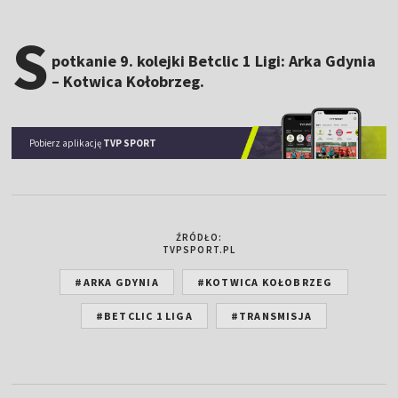
S
potkanie 9. kolejki Betclic 1 Ligi: Arka Gdynia
– Kotwica Kołobrzeg.
Pobierz aplikację
TVP SPORT
ŹRÓDŁO:
TVPSPORT.PL
#ARKA GDYNIA
#KOTWICA KOŁOBRZEG
#BETCLIC 1 LIGA
#TRANSMISJA