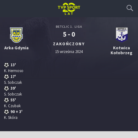
BETCLIC 1. LIGA
5 - 0
ZAKOŃCZONY
Arka Gdynia
Kotwica
15 września 2024
Kołobrzeg
13'
K. Hermoso
17'
S. Sobczak
39'
S. Sobczak
55'
K. Czubak
90
+ 3'
K. Skóra