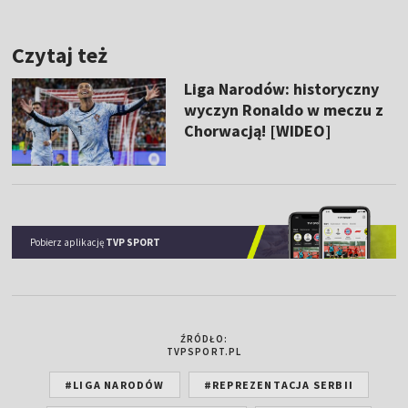
Czytaj też
Liga Narodów: historyczny
wyczyn Ronaldo w meczu z
Chorwacją! [WIDEO]
Pobierz aplikację
TVP SPORT
ŹRÓDŁO:
TVPSPORT.PL
#LIGA NARODÓW
#REPREZENTACJA SERBII