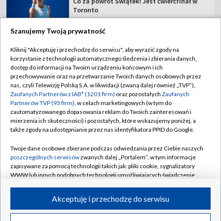
Co za powrót Świątek! Jest ćwierćfinał w
Toronto
Szanujemy Twoją prywatność
Kliknij "Akceptuję i przechodzę do serwisu", aby wyrazić zgody na
korzystanie z technologii automatycznego śledzenia i zbierania danych,
TVP
dostęp do informacji na Twoim urządzeniu końcowym i ich
przechowywanie oraz na przetwarzanie Twoich danych osobowych przez
Abonament TVP
Regulamin TVP
nas, czyli Telewizję Polską S.A. w likwidacji (zwaną dalej również „TVP”),
Polityka prywatności
Sklep TVP
Zaufanych Partnerów z IAB* (1201 firm)
oraz pozostałych
Zaufanych
Partnerów TVP (93 firm)
, w celach marketingowych (w tym do
Biuro Reklamy
Moje zgody
zautomatyzowanego dopasowania reklam do Twoich zainteresowań i
mierzenia ich skuteczności) i pozostałych, które wskazujemy poniżej, a
Oferta Handlowa
Biuro reklamy
także zgody na udostępnianie przez nas identyfikatora PPID do Google.
Telegazeta ogłoszenia
Kontakt
Twoje dane osobowe zbierane podczas odwiedzania przez Ciebie naszych
Emisja w TVP
poszczególnych serwisów
zwanych dalej „Portalem”, w tym informacje
zapisywane za pomocą technologii takich jak: pliki cookie, sygnalizatory
Kanały
Rada Programowa
WWW lub innych podobnych technologii umożliwiających świadczenie
dopasowanych i bezpiecznych usług, personalizację treści oraz reklam,
Ogłoszenia przetargowe
udostępnianie funkcji mediów społecznościowych oraz analizowanie
©2026 Telewizja Polska Spółka Akcyjna w likwidacji
Akceptuję i przechodzę do serwisu
ruchu w Internecie.
Akademia Telewizyjna
Informacje o nadawcy
Twoje dane osobowe zbierane podczas odwiedzania przez Ciebie