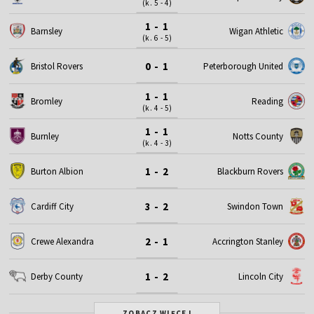
(k. 5 - 4)
1 - 1
Barnsley
Wigan Athletic
(k. 6 - 5)
0 - 1
Bristol Rovers
Peterborough United
1 - 1
Bromley
Reading
(k. 4 - 5)
1 - 1
Burnley
Notts County
(k. 4 - 3)
1 - 2
Burton Albion
Blackburn Rovers
3 - 2
Cardiff City
Swindon Town
2 - 1
Crewe Alexandra
Accrington Stanley
1 - 2
Derby County
Lincoln City
ZOBACZ WIĘCEJ