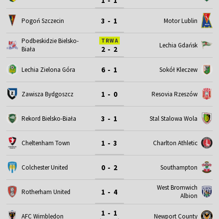
1 - 1
3 - 1
Motor Lublin
Pogoń Szczecin
Podbeskidzie Bielsko-
TRWA
Lechia Gdańsk
2 - 2
Biała
6 - 1
Lechia Zielona Góra
Sokół Kleczew
1 - 0
Zawisza Bydgoszcz
Resovia Rzeszów
3 - 1
Rekord Bielsko-Biała
Stal Stalowa Wola
1 - 3
Cheltenham Town
Charlton Athletic
0 - 2
Colchester United
Southampton
West Bromwich
1 - 4
Rotherham United
Albion
1 - 1
AFC Wimbledon
Newport County