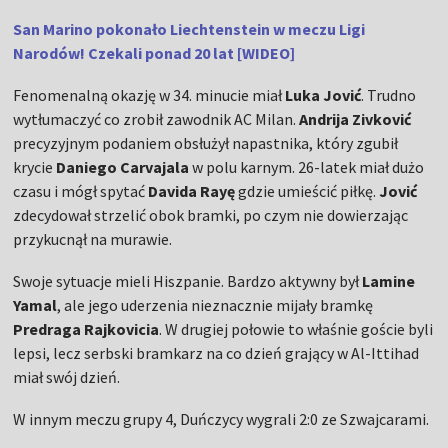
San Marino pokonało Liechtenstein w meczu Ligi
Narodów! Czekali ponad 20 lat [WIDEO]
Fenomenalną okazję w 34. minucie miał
Luka Jović
. Trudno
wytłumaczyć co zrobił zawodnik AC Milan.
Andrija Zivković
precyzyjnym podaniem obsłużył napastnika, który zgubił
krycie
Daniego Carvajala
w polu karnym. 26-latek miał dużo
czasu i mógł spytać
Davida Rayę
gdzie umieścić piłkę.
Jović
zdecydował strzelić obok bramki, po czym nie dowierzając
przykucnął na murawie.
Swoje sytuacje mieli Hiszpanie. Bardzo aktywny był
Lamine
Yamal
, ale jego uderzenia nieznacznie mijały bramkę
Predraga Rajkovicia
. W drugiej połowie to właśnie goście byli
lepsi, lecz serbski bramkarz na co dzień grający w Al-Ittihad
miał swój dzień.
W innym meczu grupy 4, Duńczycy wygrali 2:0 ze Szwajcarami.