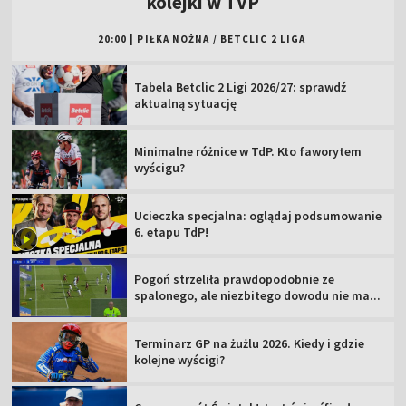
kolejki w TVP
20:00
|
PIŁKA NOŻNA
/
BETCLIC 2 LIGA
Tabela Betclic 2 Ligi 2026/27: sprawdź
aktualną sytuację
Minimalne różnice w TdP. Kto faworytem
wyścigu?
Ucieczka specjalna: oglądaj podsumowanie
6. etapu TdP!
Pogoń strzeliła prawdopodobnie ze
spalonego, ale niezbitego dowodu nie ma...
Terminarz GP na żużlu 2026. Kiedy i gdzie
kolejne wyścigi?