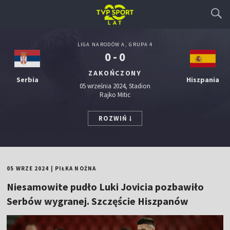
LIGA NARODÓW A, GRUPA 4
0 - 0
ZAKOŃCZONY
Serbia
Hiszpania
05 września 2024, Stadion
Rajko Mitic
ROZWIŃ
05 WRZE 2024
|
PIŁKA NOŻNA
Niesamowite pudło Luki Jovicia pozbawiło
Serbów wygranej. Szczęście Hiszpanów