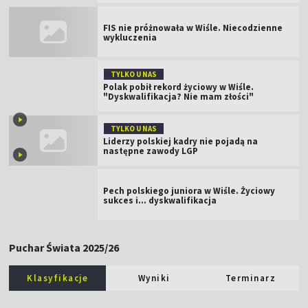
FIS nie próżnowała w Wiśle. Niecodzienne
wykluczenia
TYLKO U NAS
Polak pobił rekord życiowy w Wiśle.
"Dyskwalifikacja? Nie mam złości"
TYLKO U NAS
Liderzy polskiej kadry nie pojadą na
następne zawody LGP
Pech polskiego juniora w Wiśle. Życiowy
sukces i... dyskwalifikacja
Puchar Świata 2025/26
Klasyfikacje
Wyniki
Terminarz