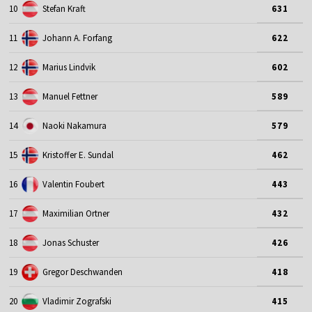
10
Stefan Kraft
631
11
Johann A. Forfang
622
12
Marius Lindvik
602
13
Manuel Fettner
589
14
Naoki Nakamura
579
15
Kristoffer E. Sundal
462
16
Valentin Foubert
443
17
Maximilian Ortner
432
18
Jonas Schuster
426
19
Gregor Deschwanden
418
20
Vladimir Zografski
415