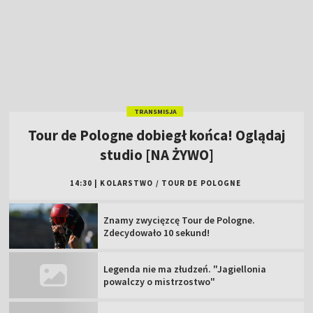
Tour de Pologne dobiegł końca! Oglądaj
studio [NA ŻYWO]
14:30
|
KOLARSTWO
/
TOUR DE POLOGNE
Znamy zwycięzcę Tour de Pologne.
Zdecydowało 10 sekund!
Legenda nie ma złudzeń. "Jagiellonia
powalczy o mistrzostwo"
Wielkie hity w TVP Sport. Sprawdź
zapowiedź tygodnia!
Świątek przerwała fatalną serię w Toronto.
"Mogę grać lepiej"
Avia Świdnik – Sandecja Nowy Sącz: oglądaj
mecz Betclic 2 Ligi