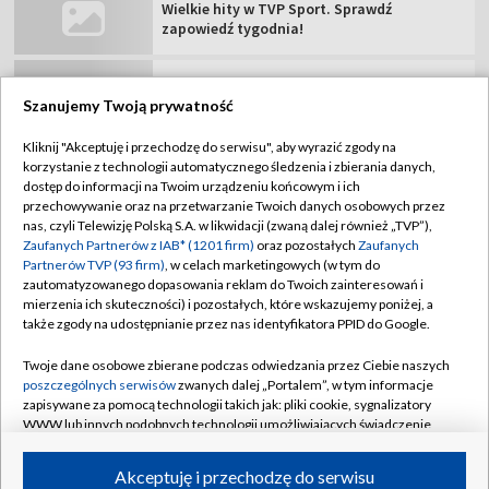
ŁKS Łódź – Chrobry Głogów. Oglądaj mecz
Betclic 1 Ligi! [NA ŻYWO]
Szanujemy Twoją prywatność
Kliknij "Akceptuję i przechodzę do serwisu", aby wyrazić zgody na
korzystanie z technologii automatycznego śledzenia i zbierania danych,
TVP
dostęp do informacji na Twoim urządzeniu końcowym i ich
przechowywanie oraz na przetwarzanie Twoich danych osobowych przez
Abonament TVP
Regulamin TVP
nas, czyli Telewizję Polską S.A. w likwidacji (zwaną dalej również „TVP”),
Polityka prywatności
Sklep TVP
Zaufanych Partnerów z IAB* (1201 firm)
oraz pozostałych
Zaufanych
Partnerów TVP (93 firm)
, w celach marketingowych (w tym do
Biuro Reklamy
Moje zgody
zautomatyzowanego dopasowania reklam do Twoich zainteresowań i
mierzenia ich skuteczności) i pozostałych, które wskazujemy poniżej, a
Oferta Handlowa
Biuro reklamy
także zgody na udostępnianie przez nas identyfikatora PPID do Google.
Telegazeta ogłoszenia
Kontakt
Twoje dane osobowe zbierane podczas odwiedzania przez Ciebie naszych
Emisja w TVP
poszczególnych serwisów
zwanych dalej „Portalem”, w tym informacje
zapisywane za pomocą technologii takich jak: pliki cookie, sygnalizatory
Kanały
Rada Programowa
WWW lub innych podobnych technologii umożliwiających świadczenie
dopasowanych i bezpiecznych usług, personalizację treści oraz reklam,
Ogłoszenia przetargowe
udostępnianie funkcji mediów społecznościowych oraz analizowanie
©2026 Telewizja Polska Spółka Akcyjna w likwidacji
Akceptuję i przechodzę do serwisu
ruchu w Internecie.