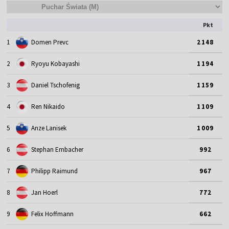
Pkt
1
Domen Prevc
2148
2
Ryoyu Kobayashi
1194
3
Daniel Tschofenig
1159
4
Ren Nikaido
1109
5
Anze Lanisek
1009
6
Stephan Embacher
992
7
Philipp Raimund
967
8
Jan Hoerl
772
9
Felix Hoffmann
662