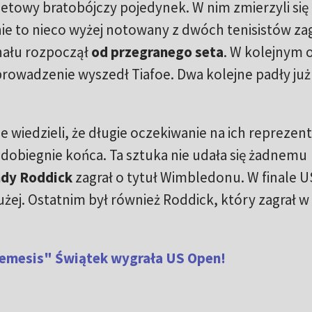
osetowy bratobójczy pojedynek. W nim zmierzyli się
nie to nieco wyżej notowany z dwóch tenisistów za
nału rozpoczął
od przegranego seta
. W kolejnym 
 prowadzenie wyszedł Tiafoe. Dwa kolejne padły już
 wiedzieli, że długie oczekiwanie na ich reprezen
dobiegnie końca. Ta sztuka nie udała się żadnemu
dy Roddick
zagrał o tytuł Wimbledonu. W finale 
użej. Ostatnim był również Roddick, który zagrał 
Nemesis" Świątek wygrała US Open!