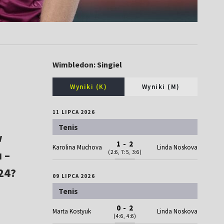
Wimbledon: Singiel
Wyniki (K)
Wyniki (M)
11 LIPCA 2026
Tenis
w
1 - 2
Karolina Muchova
Linda Noskova
 –
(2:6, 7:5, 3:6)
024?
09 LIPCA 2026
Tenis
0 - 2
Marta Kostyuk
Linda Noskova
(4:6, 4:6)