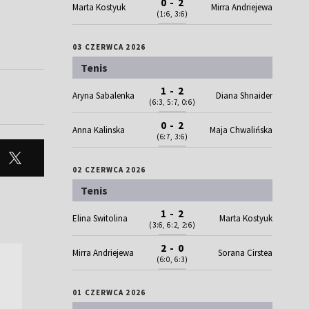
0 - 2
Marta Kostyuk
Mirra Andriejewa
(1:6, 3:6)
03 CZERWCA 2026
Tenis
1 - 2
Aryna Sabalenka
Diana Shnaider
(6:3, 5:7, 0:6)
0 - 2
Anna Kalinska
Maja Chwalińska
(6:7, 3:6)
02 CZERWCA 2026
Tenis
1 - 2
Elina Switolina
Marta Kostyuk
(3:6, 6:2, 2:6)
2 - 0
Mirra Andriejewa
Sorana Cirstea
(6:0, 6:3)
01 CZERWCA 2026