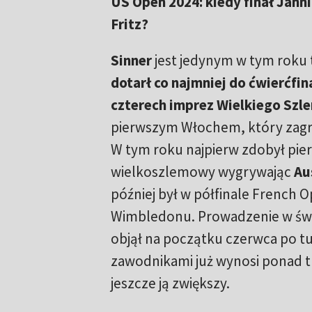
US Open 2024: kiedy finał Janni
Fritz?
Sinner
jest jedynym w tym roku t
dotarł co najmniej do ćwierćfi
czterech imprez Wielkiego Szl
pierwszym Włochem, który zagra
W tym roku najpierw zdobył pier
wielkoszlemowy wygrywając
Au
później był w półfinale French O
Wimbledonu. Prowadzenie w św
objął na początku czerwca po tu
zawodnikami już wynosi ponad tr
jeszcze ją zwiększy.