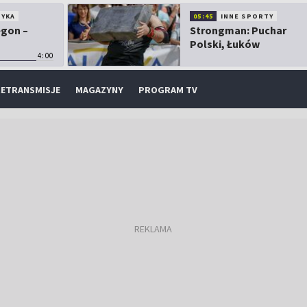
TYKA
05:45
INNE SPORTY
egon –
Strongman: Puchar
Polski, Łuków
4:00
ETRANSMISJE
MAGAZYNY
PROGRAM TV