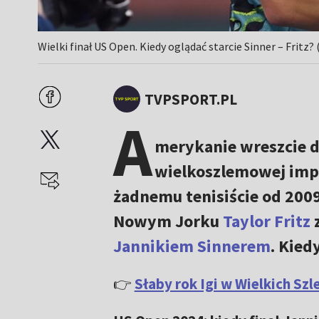
Wielki finał US Open. Kiedy oglądać starcie Sinner – Fritz? 
TVPSPORT.PL
A
merykanie wreszcie do
wielkoszlemowej impre
żadnemu tenisiście od 2009
Nowym Jorku
Taylor Fritz
z
Jannikiem Sinnerem
. Kied
👉
Słaby rok Igi w Wielkich Sz