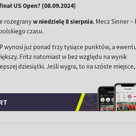
 finał US Open? (08.09.2024)
ie rozegrany
w niedzielę 8 sierpnia
. Mecz Sinner – 
polskiego czasu.
P wynosi już ponad trzy tysiące punktów, a ewent
większy. Fritz natomiast w bez względu na wynik
pszej dziesiątki. Jeśli wygra, to na szóste miejsce, 
RT