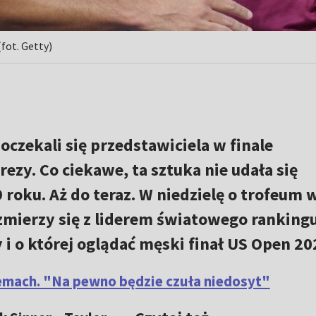
(fot. Getty)
czekali się przedstawiciela w finale
zy. Co ciekawe, ta sztuka nie udała się
 roku. Aż do teraz. W niedzielę o trofeum 
mierzy się z liderem światowego rankingu
y i o której oglądać męski finał US Open 2
lemach. "Na pewno będzie czuła niedosyt"