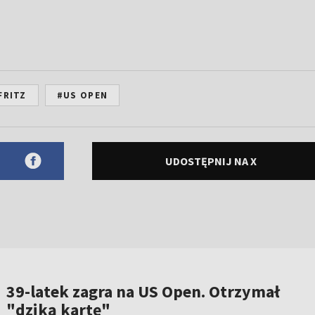
FRITZ
#US OPEN
UDOSTĘPNIJ NA X
39-latek zagra na US Open. Otrzymał
"dziką kartę"