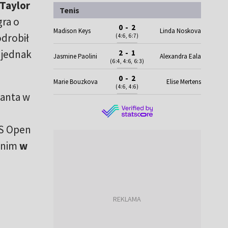
Taylor
Tenis
gra o
0 - 2
Madison Keys
Linda Noskova
odrobił
(4:6, 6:7)
 jednak
2 - 1
Jasmine Paolini
Alexandra Eala
(6:4, 4:6, 6:3)
0 - 2
Marie Bouzkova
Elise Mertens
(4:6, 4:6)
tanta w
US Open
w nim
w