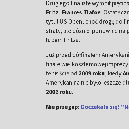
Drugiego finalistę wyłonił pięci
Fritz
i
Frances Tiafoe
. Ostatecz
tytuł US Open, choć drogę do fi
straty, ale później ponownie na
łupem Fritza.
Już przed półfinałem Amerykanie
finale wielkoszlemowej imprezy 
tenisiście od
2009 roku
, kiedy
An
Amerykanina nie było jeszcze dł
2006 roku
.
Nie przegap:
Doczekała się! "