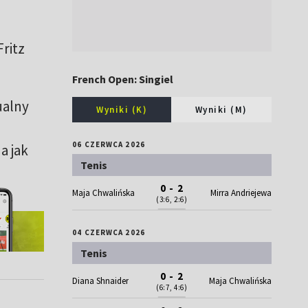
Fritz
French Open: Singiel
ualny
Wyniki (K)
Wyniki (M)
06 CZERWCA 2026
a jak
Tenis
0 - 2
Maja Chwalińska
Mirra Andriejewa
(3:6, 2:6)
04 CZERWCA 2026
Tenis
0 - 2
Diana Shnaider
Maja Chwalińska
(6:7, 4:6)