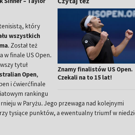
Czytaj też
k Sinner – Taylor
enisistą, który
nału wszystkich
ema
. Został też
 w finale US Open.
wszy tytuł
Znamy finalistów US Open.
stralian Open
,
Czekali na to 15 lat!
pen i ćwierćfinale
iatowym rankingu
rnieju w Paryżu. Jego przewaga nad kolejnymi
zy tysiące punktów, a ewentualny triumf w niedzi