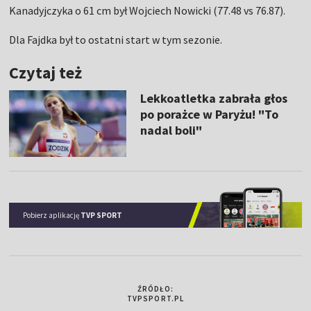
Kanadyjczyka o 61 cm był Wojciech Nowicki (77.48 vs 76.87).
Dla Fajdka był to ostatni start w tym sezonie.
Czytaj też
Lekkoatletka zabrała głos
po porażce w Paryżu! "To
nadal boli"
Pobierz aplikację
TVP SPORT
ŹRÓDŁO:
TVPSPORT.PL