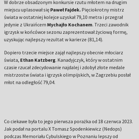
W dobrze obsadzonym konkursie rzutu młotem na drugim
miejscu uplasował się
Paweł Fajdek.
Pięciokrotny mistrz
świata w ostatniej kolejce uzyskał 79,10 metra i przegrał
jedynie z Ukraińcem
Mychajło Kochanem
. Trzeci zawodnik
igrzysk w końcówce sezonu zaprezentował życiową formę,
uzyskując najlepszy rezultat w karierze (81,14).
Dopiero trzecie miejsce zajął najlepszy obecnie młociarz
świata,
Ethan Katzberg
. Kanadyjczyk, który w ostatnim
czasie rzucał zdecydowanie najdalej i zdobył złote medale
mistrzostw świata i igrzysk olimpijskich, w Zagrzebiu posłał
młot na odległość 79,04.
Co ciekawe była to jego pierwsza porażka od 18 czerwca 2023.
Jak podał na portalu X Tomasz Spodenkiewicz (Nedops)
podczas Memoriału Cybulskiego w Poznaniu lepszy od