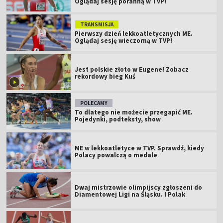
Oglądaj sesję poranną w TVP!
TRANSMISJA
Pierwszy dzień lekkoatletycznych ME.
Oglądaj sesję wieczorną w TVP!
Jest polskie złoto w Eugene! Zobacz
rekordowy bieg Kuś
POLECAMY
To dlatego nie możecie przegapić ME.
Pojedynki, podteksty, show
ME w lekkoatletyce w TVP. Sprawdź, kiedy
Polacy powalczą o medale
Dwaj mistrzowie olimpijscy zgłoszeni do
Diamentowej Ligi na Śląsku. I Polak