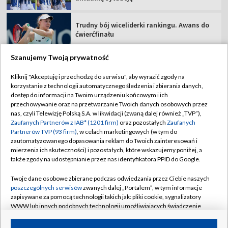
Trudny bój wiceliderki rankingu. Awans do
ćwierćfinału
Szanujemy Twoją prywatność
Kliknij "Akceptuję i przechodzę do serwisu", aby wyrazić zgody na
korzystanie z technologii automatycznego śledzenia i zbierania danych,
TVP
dostęp do informacji na Twoim urządzeniu końcowym i ich
Abonament TVP
Regulamin TVP
przechowywanie oraz na przetwarzanie Twoich danych osobowych przez
nas, czyli Telewizję Polską S.A. w likwidacji (zwaną dalej również „TVP”),
Polityka prywatności
Sklep TVP
Zaufanych Partnerów z IAB* (1201 firm)
oraz pozostałych
Zaufanych
Partnerów TVP (93 firm)
, w celach marketingowych (w tym do
Biuro Reklamy
Moje zgody
zautomatyzowanego dopasowania reklam do Twoich zainteresowań i
mierzenia ich skuteczności) i pozostałych, które wskazujemy poniżej, a
Oferta Handlowa
Biuro reklamy
także zgody na udostępnianie przez nas identyfikatora PPID do Google.
Telegazeta ogłoszenia
Kontakt
Twoje dane osobowe zbierane podczas odwiedzania przez Ciebie naszych
Emisja w TVP
poszczególnych serwisów
zwanych dalej „Portalem”, w tym informacje
zapisywane za pomocą technologii takich jak: pliki cookie, sygnalizatory
Kanały
Rada Programowa
WWW lub innych podobnych technologii umożliwiających świadczenie
dopasowanych i bezpiecznych usług, personalizację treści oraz reklam,
Ogłoszenia przetargowe
udostępnianie funkcji mediów społecznościowych oraz analizowanie
©2026 Telewizja Polska Spółka Akcyjna w likwidacji