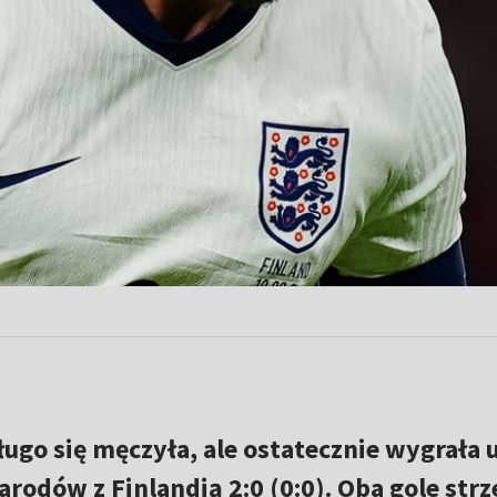
ugo się męczyła, ale ostatecznie wygrała 
arodów z Finlandią 2:0 (0:0). Oba gole strze