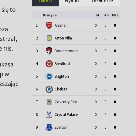
Tabela
Wyniki
Terminarz
się to
Drużyna
M
+/-
Pkt
1
Arsenal
0
0
0
oza
strzał,
2
Aston Villa
0
0
0
emis.
3
Bournemouth
0
0
0
ukasa
4
Brentford
0
0
0
ęp w
5
Brighton
0
0
0
ższając
6
Chelsea
0
0
0
7
Coventry City
0
0
0
8
Crystal Palace
0
0
0
9
Everton
0
0
0