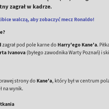
etny zagrał w kadrze.
kibice walczą, aby zobaczyć mecz Ronaldo!
le?
d
zagrał pod pole karne do
Harry'ego Kane'a
. Piłk
rta Ivanova
(byłego zawodnika Warty Poznań) i sk
prawej strony do
Kane'a
, który był w centrum pol
ł na wynik.
otkania