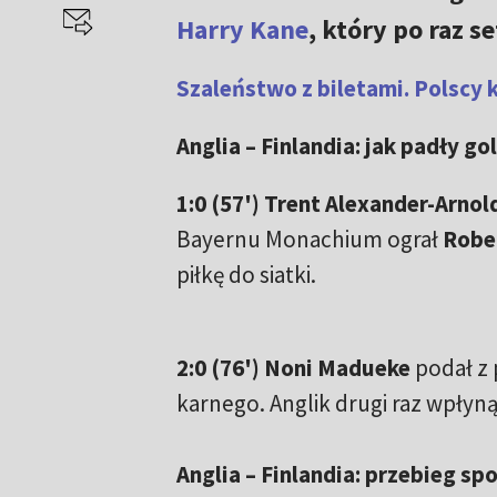
Harry Kane
, który po raz s
Szaleństwo z biletami. Polscy 
Anglia – Finlandia: jak padły go
1:0 (57') Trent Alexander-Arnol
Bayernu Monachium ograł
Robe
piłkę do siatki.
2:0 (76') Noni Madueke
podał z 
karnego. Anglik drugi raz wpłyną
A
nglia – Finlandia: przebieg sp