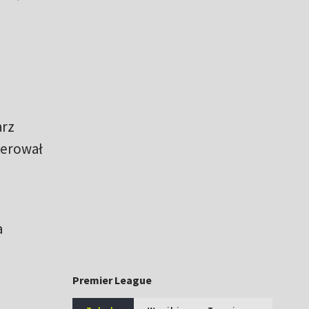
arz
ierował
a
Premier League