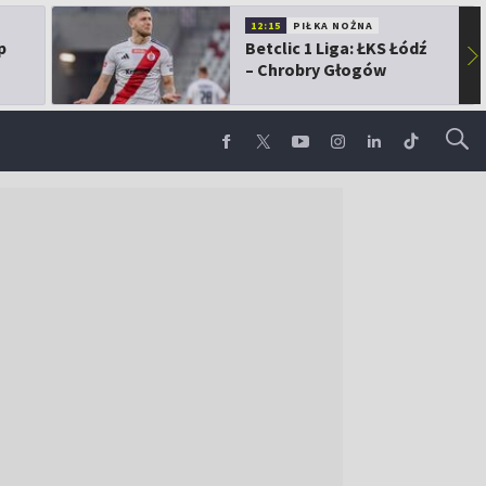
12:15
PIŁKA NOŻNA
p
Betclic 1 Liga: ŁKS Łódź
▶
– Chrobry Głogów