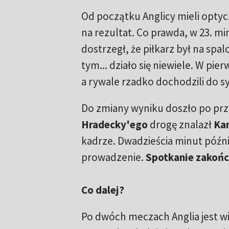
Od początku Anglicy mieli optycz
na rezultat. Co prawda, w 23. m
dostrzegł, że piłkarz był na spal
tym... działo się niewiele. W pie
a rywale rzadko dochodzili do s
Do zmiany wyniku doszło po prze
Hradecky'ego
drogę znalazł
Ka
kadrze. Dwadzieścia minut późni
prowadzenie.
Spotkanie zakończ
Co dalej?
Po dwóch meczach Anglia jest w