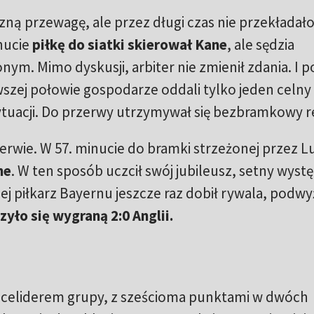
ną przewagę, ale przez długi czas nie przekładało 
inucie
piłkę do siatki skierował Kane
, ale sędzia
onym. Mimo dyskusji, arbiter nie zmienił zdania. I p
rwszej połowie gospodarze oddali tylko jeden celny 
ytuacji. Do przerwy utrzymywał się bezbramkowy r
rwie. W 57. minucie do bramki strzeżonej przez L
ne
. W ten sposób uczcił swój jubileusz, setny wyst
ej piłkarz Bayernu jeszcze raz dobił rywala, podwy
yło się wygraną 2:0 Anglii.
iceliderem grupy, z sześcioma punktami w dwóch