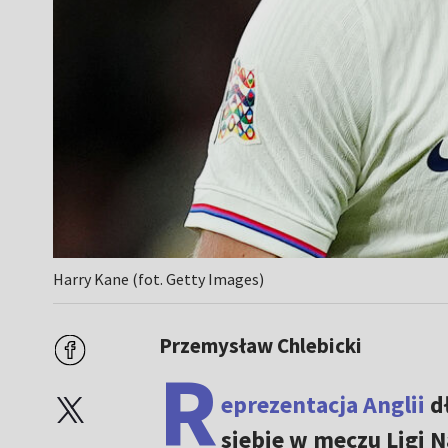
Harry Kane (fot. Getty Images)
Przemysław Chlebicki
R
eprezentacja Anglii
dł
siebie w meczu Ligi N