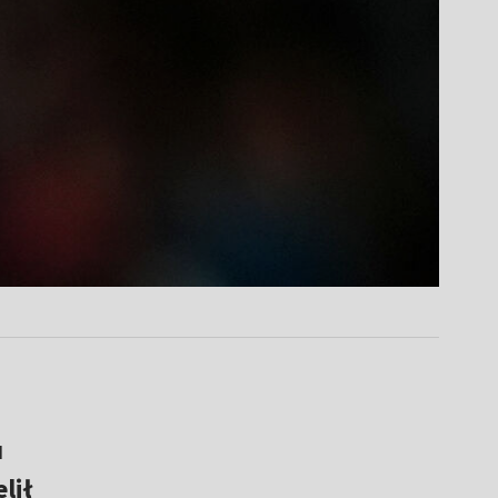
u
lił