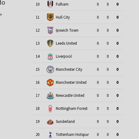
do
10
Fulham
0
0
0
,
11
Hull City
0
0
0
12
Ipswich Town
0
0
0
13
Leeds United
0
0
0
14
Liverpool
0
0
0
15
Manchester City
0
0
0
16
Manchester United
0
0
0
17
Newcastle United
0
0
0
18
Nottingham Forest
0
0
0
19
Sunderland
0
0
0
20
Tottenham Hotspur
0
0
0