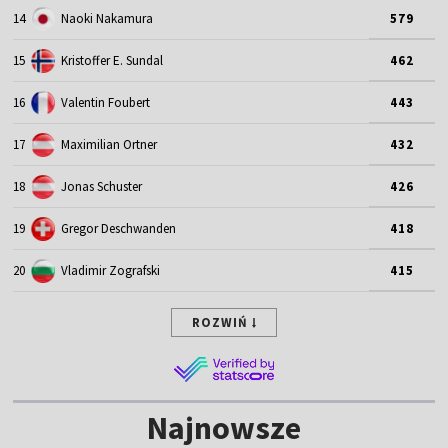
14
Naoki Nakamura
579
15
Kristoffer E. Sundal
462
16
Valentin Foubert
443
17
Maximilian Ortner
432
18
Jonas Schuster
426
19
Gregor Deschwanden
418
20
Vladimir Zografski
415
ROZWIŃ
Najnowsze