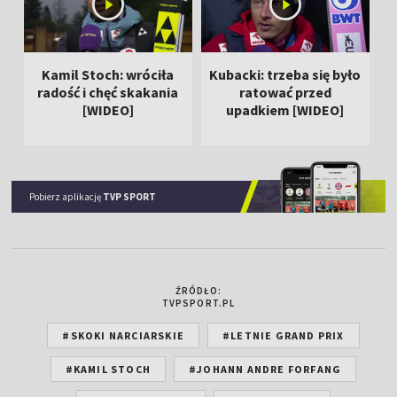
Kamil Stoch: wróciła
Kubacki: trzeba się było
T
radość i chęć skakania
ratować przed
[WIDEO]
upadkiem [WIDEO]
Pobierz aplikację
TVP SPORT
ŹRÓDŁO:
TVPSPORT.PL
#SKOKI NARCIARSKIE
#LETNIE GRAND PRIX
#KAMIL STOCH
#JOHANN ANDRE FORFANG