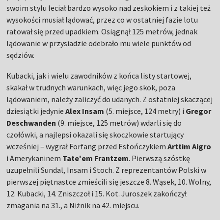
swoim stylu leciał bardzo wysoko nad zeskokiem i z takiej też
wysokości musiał lądować, przez co w ostatniej fazie lotu
ratował się przed upadkiem. Osiągnął 125 metrów, jednak
lądowanie w przysiadzie odebrało mu wiele punktów od
sędziów.
Kubacki, jak i wielu zawodników z końca listy startowej,
skakał w trudnych warunkach, więc jego skok, poza
lądowaniem, należy zaliczyć do udanych. Z ostatniej skaczącej
dziesiątki jedynie
Alex Insam
(5. miejsce, 124 metry) i
Gregor
Deschwanden
(9. miejsce, 125 metrów) wdarli się do
czołówki, a najlepsi okazali się skoczkowie startujący
wcześniej – wygrał Forfang przed Estończykiem
Arttim Aigro
i Amerykaninem
Tate'em Frantzem
. Pierwszą szóstkę
uzupełnili Sundal, Insam i Stoch. Z reprezentantów Polski w
pierwszej piętnastce zmieścili się jeszcze 8. Wąsek, 10. Wolny,
12. Kubacki, 14. Zniszczoł i 15. Kot. Juroszek zakończył
zmagania na 31., a Niżnik na 42. miejscu.