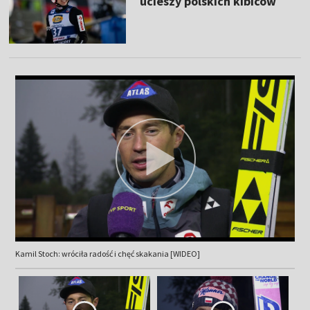
ucieszy polskich kibiców
Kamil Stoch: wróciła radość i chęć skakania [WIDEO]