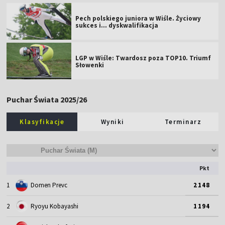
Pech polskiego juniora w Wiśle. Życiowy
sukces i... dyskwalifikacja
LGP w Wiśle: Twardosz poza TOP10. Triumf
Słowenki
Puchar Świata 2025/26
Klasyfikacje
Wyniki
Terminarz
Pkt
1
Domen Prevc
2148
2
Ryoyu Kobayashi
1194