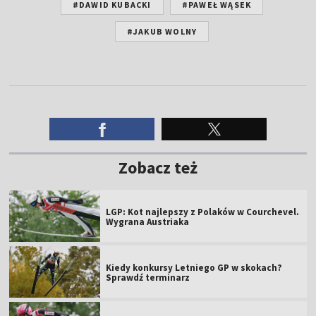
#DAWID KUBACKI
#PAWEŁ WĄSEK
#JAKUB WOLNY
Zobacz też
LGP: Kot najlepszy z Polaków w Courchevel.
Wygrana Austriaka
Kiedy konkursy Letniego GP w skokach?
Sprawdź terminarz