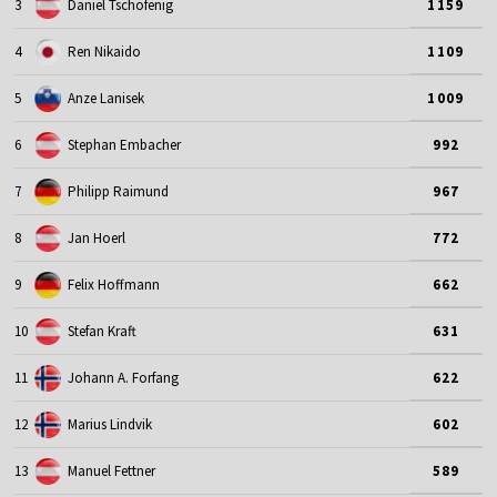
3
Daniel Tschofenig
1159
4
Ren Nikaido
1109
5
Anze Lanisek
1009
6
Stephan Embacher
992
7
Philipp Raimund
967
8
Jan Hoerl
772
9
Felix Hoffmann
662
10
Stefan Kraft
631
11
Johann A. Forfang
622
12
Marius Lindvik
602
13
Manuel Fettner
589