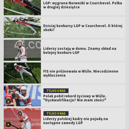
LGP: wygrana Norweżki w Courchevel. Polka
w drugiej dziesiątce
Dzisiaj konkursy LGP w Courchevel. O której
skoki?
Liderzy zostają w domu. Znamy skład na
kolejny konkurs LGP
FIS nie próżnowała w Wiśle. Niecodzienne
wykluczenia
TYLKO U NAS
Polak pobił rekord życiowy w Wiśle.
"Dyskwalifikacja? Nie mam złości"
TYLKO U NAS
Liderzy polskiej kadry nie pojadą na
następne zawody LGP