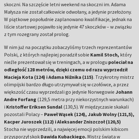
skoczni. Na szczęście letni weekend na skoczni im. Adama
Małysza nie został całkowicie odwołany, a jedynie przełożony.
W piątkowe popołudnie zaplanowano kwalifikacje, jednak na
liście startowej pojawiło się jedynie 47 skoczków – w związku
z tym rozegrany został prolog.
W nim już na początku zobaczyliśmy trzech reprezentantów
Polski, z których najlepiej poradził sobie
Kamil Stoch,
który
nieźle prezentował się w treningach, a w prologu
poleciał na
odległość 128 metrów, dzięki czemu od razu wyprzedził
Macieja Kota (124) i Adama Niżnika (115)
. Trzykrotny mistrz
olimpijski bardzo długo utrzymywał się w czołówce, a przez
większość czasu wyprzedzali go jedynie Norwegowie
Johann
Andre Forfang
(129,5 metra przy niekorzystnych warunkach)
i
Kristoffer Eriksen Sundal
(130,5). W międzyczasie skakali
pozostali Polacy –
Paweł Wąsek (124), Jakub Wolny (121,5),
Kacper Juroszek (112) i Aleksander Zniszczoł (120,5)
Stocha nie wyprzedzili, a najwięcej emocji polskim kibicom
przysporzył skok
Dawida Kubackiego.
Mistrz świata w