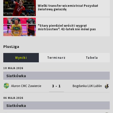
Wielki transfer wicemistrza! Pozyskał
światową gwiazdę
"Stary pierdziel wrócił i wygrał
mistrzostwo". 42-latek nie mówi pas
PlusLiga
Wyniki
Terminarz
Tabela
10 MAJA 2026
Siatkówka
3 - 1
Aluron CMC Zawiercie
Bogdanka LUK Lublin
06 MAJA 2026
Siatkówka