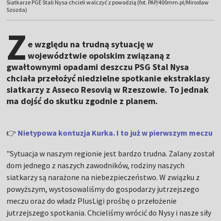
Siatkarze PGE Stali Nysa chcieli walczyć z powodzią (fot. PAP/400mm.pl/Mirosław
Szozda)
Z
e względu na trudną sytuację w
województwie opolskim związaną z
gwałtownymi opadami deszczu PSG Stal Nysa
chciała przełożyć niedzielne spotkanie ekstraklasy
siatkarzy z Asseco Resovią w Rzeszowie. To jednak
ma dojść do skutku zgodnie z planem.
👉
Nietypowa kontuzja Kurka. I to już w pierwszym meczu
"Sytuacja w naszym regionie jest bardzo trudna. Zalany został
dom jednego z naszych zawodników, rodziny naszych
siatkarzy są narażone na niebezpieczeństwo. W związku z
powyższym, wystosowaliśmy do gospodarzy jutrzejszego
meczu oraz do władz PlusLigi prośbę o przełożenie
jutrzejszego spotkania. Chcieliśmy wrócić do Nysy i nasze siły