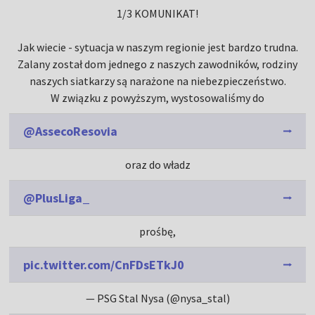
1/3 KOMUNIKAT!
Jak wiecie - sytuacja w naszym regionie jest bardzo trudna.
Zalany został dom jednego z naszych zawodników, rodziny
naszych siatkarzy są narażone na niebezpieczeństwo.
W związku z powyższym, wystosowaliśmy do
@AssecoResovia
oraz do władz
@PlusLiga_
prośbę,
pic.twitter.com/CnFDsETkJ0
— PSG Stal Nysa (@nysa_stal)