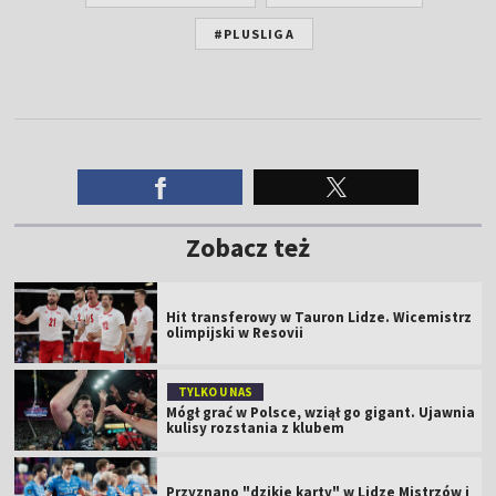
#PLUSLIGA
Zobacz też
Hit transferowy w Tauron Lidze. Wicemistrz
olimpijski w Resovii
TYLKO U NAS
Mógł grać w Polsce, wziął go gigant. Ujawnia
kulisy rozstania z klubem
Przyznano "dzikie karty" w Lidze Mistrzów i