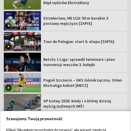
błąd sędziów Ekstraklasy
Strzelectwo, ME U23: 50 m karabin 3
postawy mężczyzn [ZAPIS]
Tour de Pologne: start 6. etapu [ZAPIS]
Betclic 1 Liga: sprawdź terminarz i plan
transmisji meczów 3. kolejki
Pogoń Szczecin – GKS Górnik Łęczna. Orlen
Ekstraliga kobiet [MECZ]
GP Łotwy 2026: kiedy i o której dzisiaj
wyścig żużlowych IMŚ?
Szanujemy Twoją prywatność
Kliknij "Akceptuję i przechodzę do serwisu", aby wyrazić zgody na