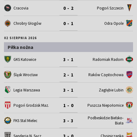
0 - 2
Cracovia
Pogoń Szczecin
0 - 1
Chrobry Głogów
Odra Opole
02 SIERPNIA 2026
Piłka nożna
3 - 1
GKS Katowice
Radomiak Radom
2 - 1
Śląsk Wrocław
Raków Częstochowa
3 - 1
Legia Warszawa
Zagłębie Lubin
1 - 0
Pogoń Grodzisk Maz.
Puszcza Niepołomice
Podbeskidzie Bielsko-
3 - 3
FKS Stal Mielec
Biała
3 - 0
Sandecja N. Sącz
Chojniczanka