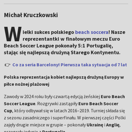
Michał Kruczkowski
W
ielki sukces polskiego
beach soccera
! Nasze
reprezentantki w finałowym meczu Euro
Beach Soccer League pokonały 5:1 Portugalię,
stając się najlepszą drużyną Starego Kontynentu.
👉
Co za seria Barcelony! Pierwsza taka sytuacja od 7 lat
Polska reprezentacja kobiet najlepszą drużyną Europy w
piłce nożnej plażowej
Zawody w 2024 roku były czwartą edycją żeńskiej
Euro Beach
Soccer League
. Rozgrywki zastąpiły
Euro Beach Soccer
Cup
, który odbywał się w latach 2016–2019. Turniej składa się
z sezonu zasadniczego i superfinału. W pierwszej części Polki
zajęły drugie miejsce w grupie – pokonały
Ukrainę
i
Anglię
,
przegrały jedynie z
Portugalią
.