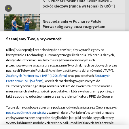
STS Puchar Polski: Unia Skierniewice –
Sokół Kleczew (runda wstępna) [SKRÓT]
Niespodzianki w Pucharze Polski.
Pierwszoligowcy poza rozgrywkami
Szanujemy Twoją prywatność
Kliknij "Akceptuję i przechodzę do serwisu", aby wyrazić zgody na
korzystanie z technologii automatycznego śledzenia i zbierania danych,
TVP
dostęp do informacji na Twoim urządzeniu końcowym i ich
przechowywanie oraz na przetwarzanie Twoich danych osobowych przez
Abonament TVP
Regulamin TVP
nas, czyli Telewizję Polską S.A. w likwidacji (zwaną dalej również „TVP”),
Polityka prywatności
Sklep TVP
Zaufanych Partnerów z IAB* (1201 firm)
oraz pozostałych
Zaufanych
Partnerów TVP (93 firm)
, w celach marketingowych (w tym do
Biuro Reklamy
Moje zgody
zautomatyzowanego dopasowania reklam do Twoich zainteresowań i
mierzenia ich skuteczności) i pozostałych, które wskazujemy poniżej, a
Oferta Handlowa
Biuro reklamy
także zgody na udostępnianie przez nas identyfikatora PPID do Google.
Telegazeta ogłoszenia
Kontakt
Twoje dane osobowe zbierane podczas odwiedzania przez Ciebie naszych
Emisja w TVP
poszczególnych serwisów
zwanych dalej „Portalem”, w tym informacje
zapisywane za pomocą technologii takich jak: pliki cookie, sygnalizatory
Kanały
Rada Programowa
WWW lub innych podobnych technologii umożliwiających świadczenie
dopasowanych i bezpiecznych usług, personalizację treści oraz reklam,