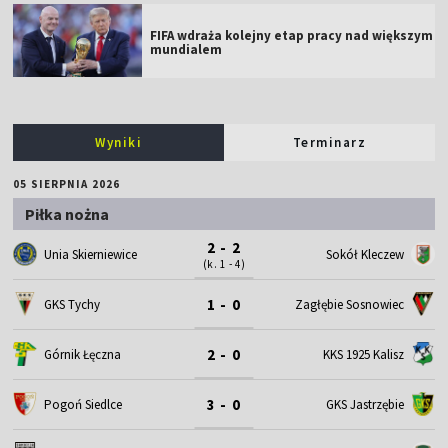
FIFA wdraża kolejny etap pracy nad większym
mundialem
Wyniki
Terminarz
05 SIERPNIA 2026
Piłka nożna
2 - 2
Unia Skierniewice
Sokół Kleczew
(k. 1 - 4)
1 - 0
GKS Tychy
Zagłębie Sosnowiec
2 - 0
Górnik Łęczna
KKS 1925 Kalisz
3 - 0
Pogoń Siedlce
GKS Jastrzębie