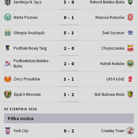
3 - 0
Sandecja N. Sącz
Rekord Bielsko-Biała
0 - 1
Warta Poznań
Resovia Rzeszów
5 - 3
Olimpia Grudziądz
Świt Szczecin
2 - 0
Podhale Nowy Targ
Chojniczanka
Podbeskidzie Bielsko-
2 - 0
Hutnik Kraków
Biała
3 - 1
Znicz Pruszków
LKS II Łódź
3 - 2
Śląsk II Wrocław
Stal Stalowa Wola
03 SIERPNIA 2026
Piłka nożna
0 - 2
York City
Crawley Town