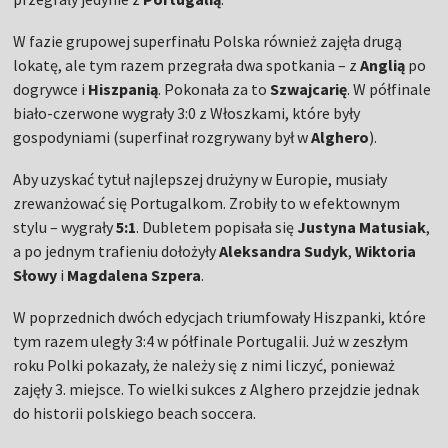
W fazie grupowej superfinału Polska również zajęła drugą
lokatę, ale tym razem przegrała dwa spotkania – z
Anglią
po
dogrywce i
Hiszpanią
. Pokonała za to
Szwajcarię
. W półfinale
biało-czerwone wygrały 3:0 z Włoszkami, które były
gospodyniami (superfinał rozgrywany był w
Alghero
).
Aby uzyskać tytuł najlepszej drużyny w Europie, musiały
zrewanżować się Portugalkom. Zrobiły to w efektownym
stylu – wygrały
5:1
. Dubletem popisała się
Justyna Matusiak
,
a po jednym trafieniu dołożyły
Aleksandra Sudyk
,
Wiktoria
Słowy
i
Magdalena Szpera
.
W poprzednich dwóch edycjach triumfowały Hiszpanki, które
tym razem uległy 3:4 w półfinale Portugalii. Już w zeszłym
roku Polki pokazały, że należy się z nimi liczyć, ponieważ
zajęły 3. miejsce. To wielki sukces z Alghero przejdzie jednak
do historii polskiego beach soccera.