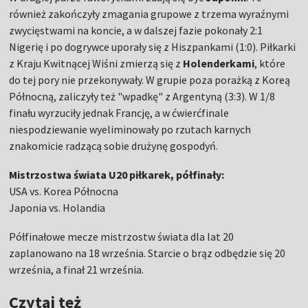
również zakończyły zmagania grupowe z trzema wyraźnymi
zwycięstwami na koncie, a w dalszej fazie pokonały 2:1
Nigerię i po dogrywce uporały się z Hiszpankami (1:0). Piłkarki
z Kraju Kwitnącej Wiśni zmierzą się z
Holenderkami
, które
do tej pory nie przekonywały. W grupie poza porażką z Koreą
Północną, zaliczyły też "wpadkę" z Argentyną (3:3). W 1/8
finału wyrzuciły jednak Francję, a w ćwierćfinale
niespodziewanie wyeliminowały po rzutach karnych
znakomicie radzącą sobie drużynę gospodyń.
Mistrzostwa świata U20 piłkarek, półfinały:
USA vs. Korea Północna
Japonia vs. Holandia
Półfinałowe mecze mistrzostw świata dla lat 20
zaplanowano na 18 września. Starcie o brąz odbędzie się 20
września, a finał 21 września.
Czytaj też