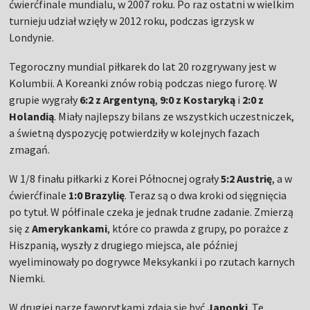
ćwierćfinale mundialu, w 2007 roku. Po raz ostatni w wielkim
turnieju udział wzięły w 2012 roku, podczas igrzysk w
Londynie.
Tegoroczny mundial piłkarek do lat 20 rozgrywany jest w
Kolumbii. A Koreanki znów robią podczas niego furorę. W
grupie wygrały
6:2 z Argentyną
,
9:0 z Kostaryką
i
2:0 z
Holandią
. Miały najlepszy bilans ze wszystkich uczestniczek,
a świetną dyspozycję potwierdziły w kolejnych fazach
zmagań.
W 1/8 finału piłkarki z Korei Północnej ograły
5:2 Austrię
, a w
ćwierćfinale
1:0 Brazylię
. Teraz są o dwa kroki od sięgnięcia
po tytuł. W półfinale czeka je jednak trudne zadanie. Zmierzą
się z
Amerykankami
, które co prawda z grupy, po porażce z
Hiszpanią, wyszły z drugiego miejsca, ale później
wyeliminowały po dogrywce Meksykanki i po rzutach karnych
Niemki.
W drugiej parze faworytkami zdają się być
Japonki
. Te