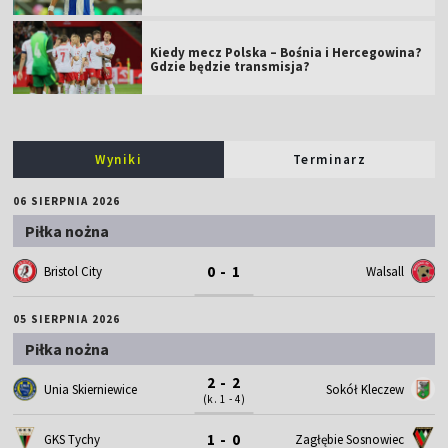
Kiedy mecz Polska – Bośnia i Hercegowina?
Gdzie będzie transmisja?
Wyniki
Terminarz
06 SIERPNIA 2026
Piłka nożna
0 - 1
Bristol City
Walsall
05 SIERPNIA 2026
Piłka nożna
2 - 2
Unia Skierniewice
Sokół Kleczew
(k. 1 - 4)
1 - 0
GKS Tychy
Zagłębie Sosnowiec