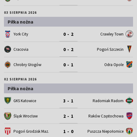
03 SIERPNIA 2026
Piłka nożna
0 - 2
York City
Crawley Town
0 - 2
Cracovia
Pogoń Szczecin
0 - 1
Chrobry Głogów
Odra Opole
02 SIERPNIA 2026
Piłka nożna
3 - 1
GKS Katowice
Radomiak Radom
2 - 1
Śląsk Wrocław
Raków Częstochowa
1 - 0
Pogoń Grodzisk Maz.
Puszcza Niepołomice