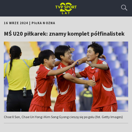
16 WRZE 2024
|
PIŁKA NOŻNA
MŚ U20 piłkarek: znamy komplet półfinalistek
Choe Il Son, Chae Un Yong i Kim Song Gyong cieszą się po golu (fot. Getty Images)