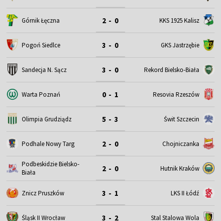
2 - 0
Górnik Łęczna
KKS 1925 Kalisz
3 - 0
Pogoń Siedlce
GKS Jastrzębie
3 - 0
Sandecja N. Sącz
Rekord Bielsko-Biała
0 - 1
Warta Poznań
Resovia Rzeszów
5 - 3
Olimpia Grudziądz
Świt Szczecin
2 - 0
Podhale Nowy Targ
Chojniczanka
Podbeskidzie Bielsko-
2 - 0
Hutnik Kraków
Biała
3 - 1
Znicz Pruszków
LKS II Łódź
3 - 2
Śląsk II Wrocław
Stal Stalowa Wola