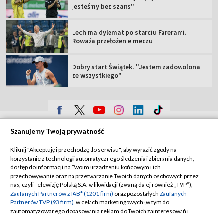
jesteśmy bez szans"
Lech ma dylemat po starciu Farerami.
Roważa przełożenie meczu
Dobry start Świątek. "Jestem zadowolona
ze wszystkiego"
TVP
Szanujemy Twoją prywatność
Abonament TVP
Regulamin TVP
Kliknij "Akceptuję i przechodzę do serwisu", aby wyrazić zgody na
Polityka prywatności
Sklep TVP
korzystanie z technologii automatycznego śledzenia i zbierania danych,
dostęp do informacji na Twoim urządzeniu końcowym i ich
Biuro Reklamy
Moje zgody
przechowywanie oraz na przetwarzanie Twoich danych osobowych przez
nas, czyli Telewizję Polską S.A. w likwidacji (zwaną dalej również „TVP”),
Oferta Handlowa
Biuro reklamy
Zaufanych Partnerów z IAB* (1201 firm)
oraz pozostałych
Zaufanych
Partnerów TVP (93 firm)
, w celach marketingowych (w tym do
Telegazeta ogłoszenia
Kontakt
zautomatyzowanego dopasowania reklam do Twoich zainteresowań i