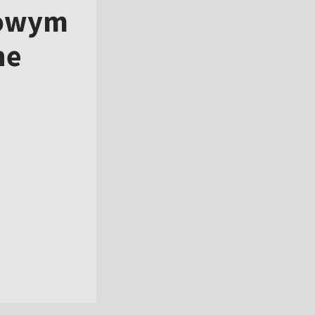
PILNE
Piękna ucieczka! Francuz wygrał
królewski etap TdP