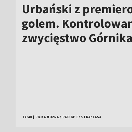
14:40
|
PIŁKA NOŻNA
/
PKO BP EKSTRAKLASA
NOWE
Tour de Pologne 2026: sprawdź
trasę i plan transmisji w TVP!