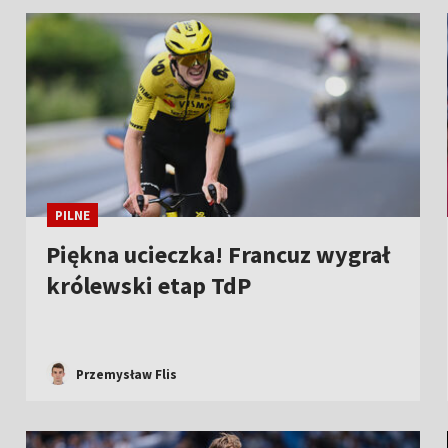
Przemysław Flis
Żukowski już strzela! Zespół
Polaka na deskach [WIDEO]