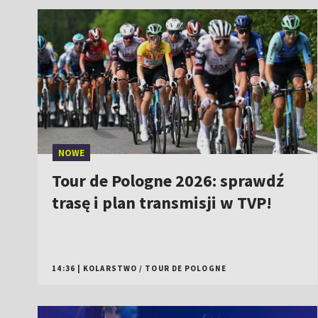
14:36
|
KOLARSTWO
/
TOUR DE POLOGNE
Strzelectwo, ME U23: 50 m
karabin 3 postawy kobiet [ZAPIS]