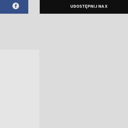
UDOSTĘPNIJ NA X
rowym
ne
a