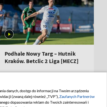
13:29
|
PIŁKA NOŻNA
/
BETCLIC 2 LIGA
izja Cyfrowa
Pobierz
aplikację
sy
TVP Sport
iczny
znaki)
rania danych, dostęp do informacji na Twoim urządzeniu
Kontakt
idacji (zwaną dalej również „TVP”),
Zaufanych Partnerów
anego dopasowania reklam do Twoich zainteresowań i