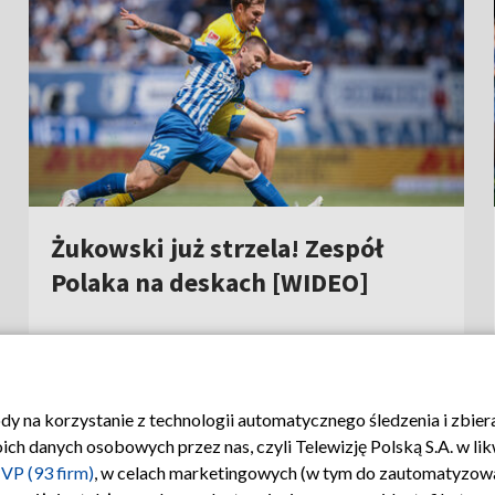
14:02
|
PIŁKA NOŻNA
/
NIEMCY
Centrum informacji TVP
Naziemna Telew
wa
System NOS
Program dla pra
etargowe
Zgłoś program (ROPAT)
Serwis fotograf
zyjna
Kariera w TVP
Merchandising (
dawcy
ody na korzystanie z technologii automatycznego śledzenia i zbie
VP
Polityka prywatności
Moje zgody
Biuro reklamy
 danych osobowych przez nas, czyli Telewizję Polską S.A. w likw
VP (93 firm)
, w celach marketingowych (w tym do zautomatyzow