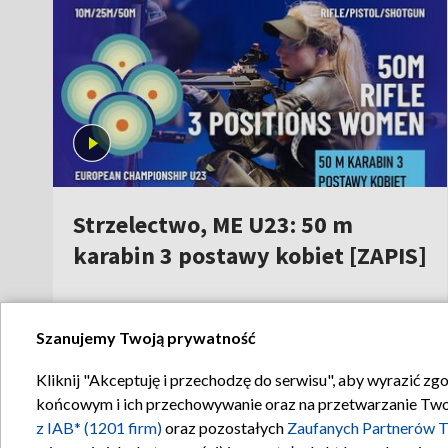
14:06
|
INNE SPORTY
Abonament TVP
Emisja w TVP
Sklep TVP
Rada Programo
Biuro Reklamy
Ogłoszenia prz
Oferta Handlowa
Akademia Telewi
Telegazeta ogłoszenia
Informacje o na
Szanujemy Twoją prywatność
Kliknij "Akceptuję i przechodzę do serwisu", aby wyrazić zg
Regulamin T
końcowym i ich przechowywanie oraz na przetwarzanie Twoich
z IAB* (1201 firm)
oraz pozostałych
Zaufanych Partnerów T