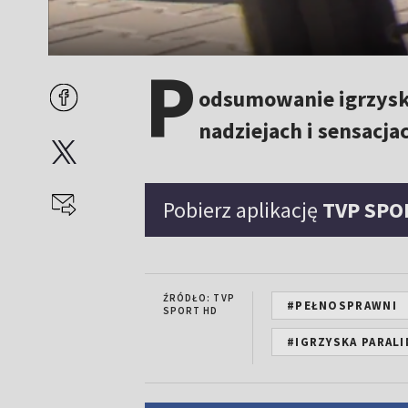
P
odsumowanie igrzysk 
nadziejach i sensacj
Pobierz aplikację
TVP SPO
ŹRÓDŁO: TVP
#PEŁNOSPRAWNI
SPORT HD
#IGRZYSKA PARALI