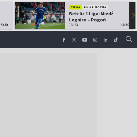
TRWA
PIŁKA NOŻNA
Betclic 1 Liga: Miedź
▶
Legnica – Pogoń
15:30
Grodzisk Mazowiecki
13:23
15:30