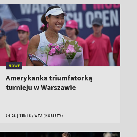
14:28
|
TENIS
/
WTA (KOBIETY)
Podhale Nowy Targ – Hutnik
Kraków. Betclic 2 Liga [MECZ]