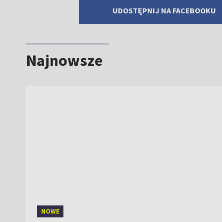
UDOSTĘPNIJ NA FACEBOOKU
Najnowsze
NOWE
Urbański z premie
golem. Kontrolowa
zwycięstwo Górnik