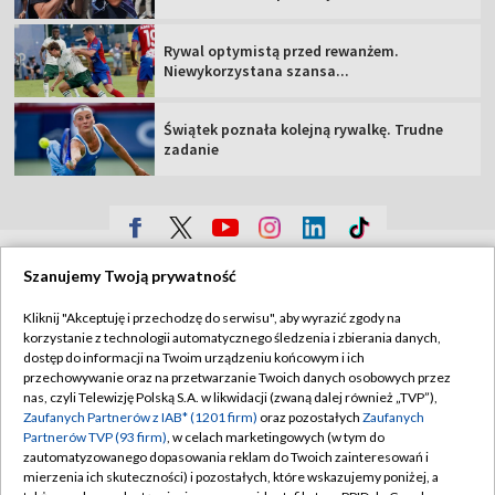
Rywal optymistą przed rewanżem.
Niewykorzystana szansa...
Świątek poznała kolejną rywalkę. Trudne
zadanie
TVP
Szanujemy Twoją prywatność
Abonament TVP
Regulamin TVP
Kliknij "Akceptuję i przechodzę do serwisu", aby wyrazić zgody na
Polityka prywatności
Sklep TVP
korzystanie z technologii automatycznego śledzenia i zbierania danych,
dostęp do informacji na Twoim urządzeniu końcowym i ich
Biuro Reklamy
Moje zgody
przechowywanie oraz na przetwarzanie Twoich danych osobowych przez
nas, czyli Telewizję Polską S.A. w likwidacji (zwaną dalej również „TVP”),
Oferta Handlowa
Biuro reklamy
Zaufanych Partnerów z IAB* (1201 firm)
oraz pozostałych
Zaufanych
Partnerów TVP (93 firm)
, w celach marketingowych (w tym do
Telegazeta ogłoszenia
Kontakt
zautomatyzowanego dopasowania reklam do Twoich zainteresowań i
Emisja w TVP
mierzenia ich skuteczności) i pozostałych, które wskazujemy poniżej, a