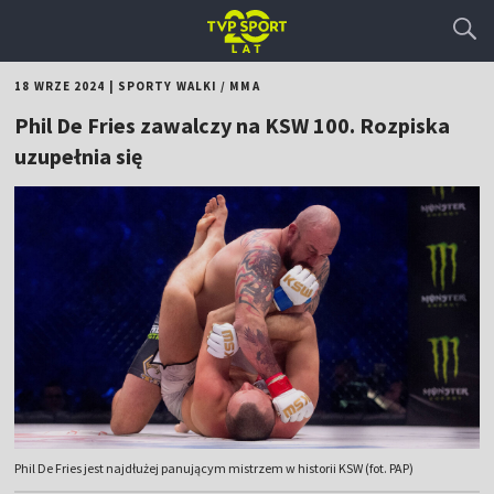
18 WRZE 2024
|
SPORTY WALKI
/
MMA
Phil De Fries zawalczy na KSW 100. Rozpiska
uzupełnia się
Phil De Fries jest najdłużej panującym mistrzem w historii KSW (fot. PAP)