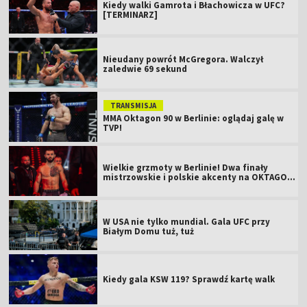
Kiedy walki Gamrota i Błachowicza w UFC?
[TERMINARZ]
Nieudany powrót McGregora. Walczył
zaledwie 69 sekund
TRANSMISJA
MMA Oktagon 90 w Berlinie: oglądaj galę w
TVP!
Wielkie grzmoty w Berlinie! Dwa finały
mistrzowskie i polskie akcenty na OKTAGON
61
W USA nie tylko mundial. Gala UFC przy
Białym Domu tuż, tuż
Kiedy gala KSW 119? Sprawdź kartę walk