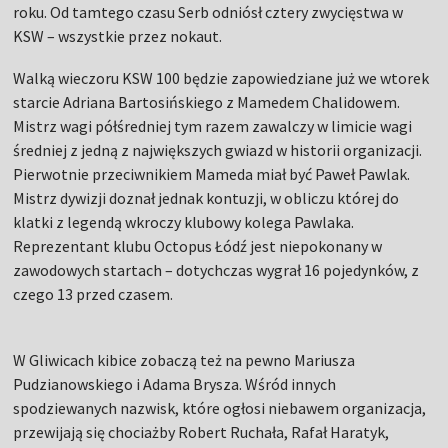
roku. Od tamtego czasu Serb odniósł cztery zwycięstwa w
KSW – wszystkie przez nokaut.
Walką wieczoru KSW 100 będzie zapowiedziane już we wtorek
starcie Adriana Bartosińskiego z Mamedem Chalidowem.
Mistrz wagi półśredniej tym razem zawalczy w limicie wagi
średniej z jedną z największych gwiazd w historii organizacji.
Pierwotnie przeciwnikiem Mameda miał być Paweł Pawlak.
Mistrz dywizji doznał jednak kontuzji, w obliczu której do
klatki z legendą wkroczy klubowy kolega Pawlaka.
Reprezentant klubu Octopus Łódź jest niepokonany w
zawodowych startach – dotychczas wygrał 16 pojedynków, z
czego 13 przed czasem.
W Gliwicach kibice zobaczą też na pewno Mariusza
Pudzianowskiego i Adama Brysza. Wśród innych
spodziewanych nazwisk, które ogłosi niebawem organizacja,
przewijają się chociażby Robert Ruchała, Rafał Haratyk,