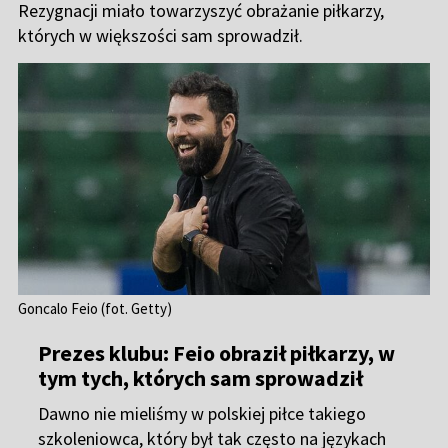
Goncalo Feio (fot. Getty)
Prezes klubu: Feio obraził piłkarzy, w
tym tych, których sam sprowadził
Dawno nie mieliśmy w polskiej piłce takiego
szkoleniowca, który był tak często na językach
kibiców. Trener Legii
Goncalo Feio
wciąż wzbudza
wiele kontrowersji, a one na pewno nie ucichną
po wywiadzie
Zbigniewa Jakubasa
z "Przeglądem
Sportowym Onet". Prezes Motoru Lublin zdradził
kulisy odejścia Portugalczyka z klubu. Feio po
meczu ze Stalą Rzeszów złożył rezygnację, przy
okazji obrażając piłkarzy, których w większości