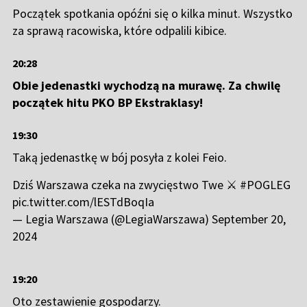
Początek spotkania opóźni się o kilka minut. Wszystko
za sprawą racowiska, które odpalili kibice.
20:28
Obie jedenastki wychodzą na murawę. Za chwilę
początek hitu PKO BP Ekstraklasy!
19:30
Taką jedenastkę w bój posyła z kolei Feio.
Dziś Warszawa czeka na zwycięstwo Twe ⚔️
#POGLEG
pic.twitter.com/lESTdBoqIa
— Legia Warszawa (@LegiaWarszawa)
September 20,
2024
19:20
Oto zestawienie gospodarzy.