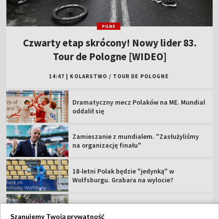
Dramatyczny mecz Polaków na ME. Mundial
oddalił się
Zamieszanie z mundialem. "Zasłużyliśmy
na organizację finału"
18-letni Polak będzie "jedynką" w
Wolfsburgu. Grabara na wylocie?
83. Tour de Pologne: kraksa na 4. etapie
Niezbędnik 3. kolejki PKO BP Ekstraklasy.
Sprawdź szczegóły
Oto sędziowie meczów 3. kolejki PKO BP
Ekstraklasy
Szanujemy Twoją prywatność