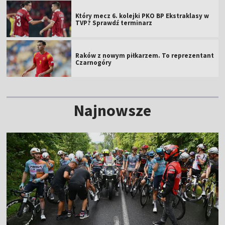
Najnowsze
PILNE
Czwarty etap skrócony! Nowy lider 83.
Tour de Pologne [WIDEO]
14:47
|
KOLARSTWO
/
TOUR DE POLOGNE