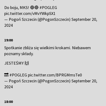
Do boju, MKS! 🔵🔴
#POGLEG
pic.twitter.com/vMvYWkpSX1
— Pogoń Szczecin (@PogonSzczecin)
September 20,
2024
19:00
Spotkanie zbliża się wielkimi krokami. Niebawem
poznamy składy.
JESTEŚMY 🙌
🔜
#POGLEG
pic.twitter.com/BPRGMmsTe0
— Pogoń Szczecin (@PogonSzczecin)
September 20,
2024
18:00