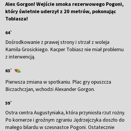
Alex Gorgon! Wejście smoka rezerwowego Pogoni,
który świetnie uderzył z 20 metrów, pokonując
Tobiasza!
64`
Dośrodkowanie z prawej strony i strzał z woleja
Kamila Grosickiego. Kacper Tobiasz nie miał problemu
z interwencją.
63`
Pierwsza zmiana w spotkaniu. Plac gry opuszcza
Biczachczjan, wchodzi Alexander Gorgon.
59`
Ostra centra Augustyniaka, która przyniosła rzut rożny.
Po kornerze i groźnym zgraniu Jędrzejczyka doszło do
małego bilardu w szesnastce Pogoni. Ostatecznie