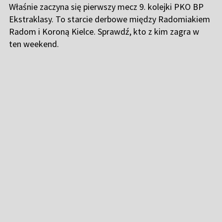
Właśnie zaczyna się pierwszy mecz 9. kolejki PKO BP
Ekstraklasy. To starcie derbowe między Radomiakiem
Radom i Koroną Kielce. Sprawdź, kto z kim zagra w
ten weekend.
Piłkarze Rakowa Częstochowa (fot. PAP)
Niezbędnik PKO BP Ekstraklasy.
Sprawdź szczegóły 9. kolejki