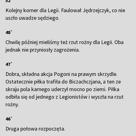
52`
Kolejny korner dla Legii. Faulował Jędrzejczyk, co nie
uszło uwadze sędziego.
48`
Chwilę później mieliśmy też rzut rożny dla Legii. Oba
jednak nie przyniosły zagrożenia.
47`
Dobra, składna akcja Pogoni na prawym skrzydle.
Ostatecznie piłka trafiła do Biczachczjana, a ten ze
skraju pola karnego uderzył mocno po ziemi. Piłka
odbiła się od jednego z Legionistów i wyszła na rzut
rożny.
46`
Druga połowa rozpoczęta.