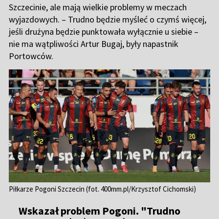
Piłkarze Pogoni Szczecin (fot. 400mm.pl/Krzysztof Cichomski)
Wskazał problem Pogoni. "Trudno
będzie myśleć o czymś więcej…"
Pogoń
podejmie
Legię Warszawa
w piątkowym
hicie 9. kolejki
PKO BP Ekstraklasy
. Portowcy
wygrali cztery dotychczasowe spotkania w
Szczecinie, ale mają wielkie problemy w meczach
wyjazdowych.
– Trudno będzie myśleć o czymś
więcej, jeśli drużyna będzie punktowała wyłącznie