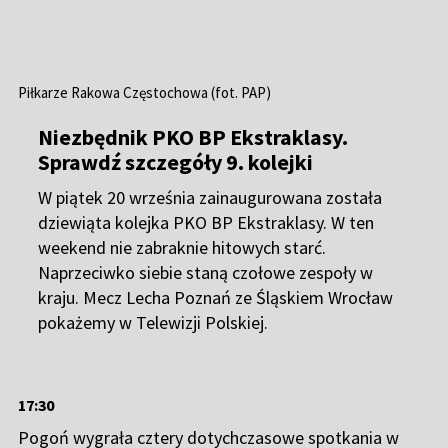
W piątek 20 września zainaugurowana została
dziewiąta kolejka PKO BP Ekstraklasy. W ten
weekend nie zabraknie hitowych starć.
Naprzeciwko siebie staną czołowe zespoły w
kraju. Mecz Lecha Poznań ze Śląskiem Wrocław
pokażemy w Telewizji Polskiej.
17:30
Pogoń wygrała cztery dotychczasowe spotkania w
Szczecinie, ale mają wielkie problemy w meczach
wyjazdowych. – Trudno będzie myśleć o czymś więcej,
jeśli drużyna będzie punktowała wyłącznie u siebie –
nie ma wątpliwości Artur Bugaj, były napastnik
Portowców.