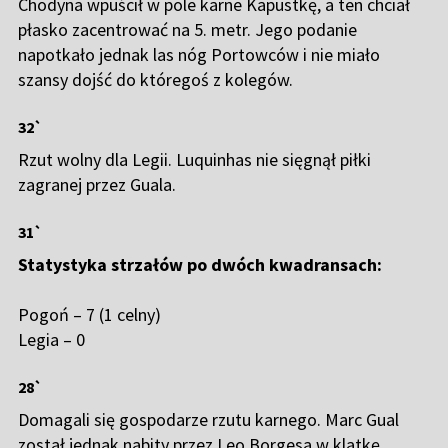
Chodyna wpuścił w pole karne Kapustkę, a ten chciał
płasko zacentrować na 5. metr. Jego podanie
napotkało jednak las nóg Portowców i nie miało
szansy dojść do któregoś z kolegów.
32`
Rzut wolny dla Legii. Luquinhas nie sięgnął piłki
zagranej przez Guala.
31`
Statystyka strzałów po dwóch kwadransach:
Pogoń – 7 (1 celny)
Legia – 0
28`
Domagali się gospodarze rzutu karnego. Marc Gual
został jednak nabity przez Leo Borgesa w klatkę