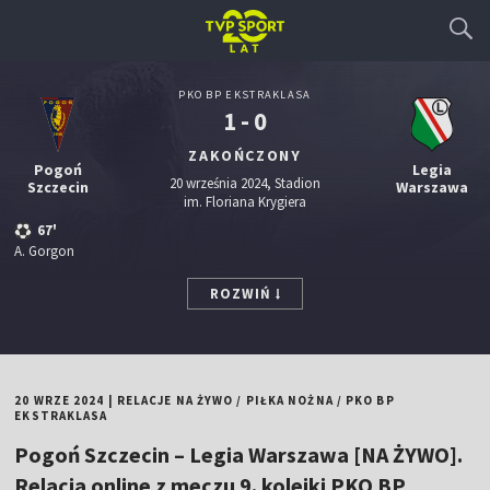
PKO BP EKSTRAKLASA
1 - 0
ZAKOŃCZONY
Pogoń
Legia
20 września 2024, Stadion
Szczecin
Warszawa
im. Floriana Krygiera
67'
A. Gorgon
ROZWIŃ
20 WRZE 2024
|
RELACJE NA ŻYWO
/
PIŁKA NOŻNA
/
PKO BP
EKSTRAKLASA
Pogoń Szczecin – Legia Warszawa [NA ŻYWO].
Relacja online z meczu 9. kolejki PKO BP