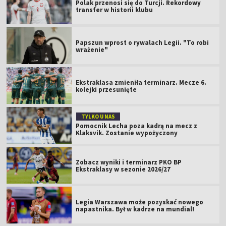
TYLKO U NAS
Pomocnik Lecha poza kadrą na mecz z
Klaksvik. Zostanie wypożyczony
Zobacz wyniki i terminarz PKO BP
Ekstraklasy w sezonie 2026/27
Legia Warszawa może pozyskać nowego
napastnika. Był w kadrze na mundial!
Który mecz 6. kolejki PKO BP Ekstraklasy w
TVP? Sprawdź terminarz
Raków z nowym piłkarzem. To reprezentant
Czarnogóry