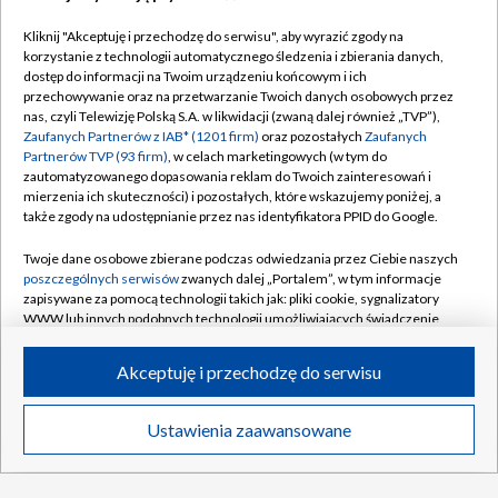
Kliknij "Akceptuję i przechodzę do serwisu", aby wyrazić zgody na
korzystanie z technologii automatycznego śledzenia i zbierania danych,
TVP
dostęp do informacji na Twoim urządzeniu końcowym i ich
przechowywanie oraz na przetwarzanie Twoich danych osobowych przez
Abonament TVP
Regulamin TVP
nas, czyli Telewizję Polską S.A. w likwidacji (zwaną dalej również „TVP”),
Polityka prywatności
Sklep TVP
Zaufanych Partnerów z IAB* (1201 firm)
oraz pozostałych
Zaufanych
Partnerów TVP (93 firm)
, w celach marketingowych (w tym do
Biuro Reklamy
Moje zgody
zautomatyzowanego dopasowania reklam do Twoich zainteresowań i
mierzenia ich skuteczności) i pozostałych, które wskazujemy poniżej, a
Oferta Handlowa
Biuro reklamy
także zgody na udostępnianie przez nas identyfikatora PPID do Google.
Telegazeta ogłoszenia
Kontakt
Twoje dane osobowe zbierane podczas odwiedzania przez Ciebie naszych
Emisja w TVP
poszczególnych serwisów
zwanych dalej „Portalem”, w tym informacje
zapisywane za pomocą technologii takich jak: pliki cookie, sygnalizatory
Kanały
Rada Programowa
WWW lub innych podobnych technologii umożliwiających świadczenie
dopasowanych i bezpiecznych usług, personalizację treści oraz reklam,
Ogłoszenia przetargowe
udostępnianie funkcji mediów społecznościowych oraz analizowanie
©2026 Telewizja Polska Spółka Akcyjna w likwidacji
Akceptuję i przechodzę do serwisu
ruchu w Internecie.
Akademia Telewizyjna
Informacje o nadawcy
Twoje dane osobowe zbierane podczas odwiedzania przez Ciebie
Ustawienia zaawansowane
News
Transmisje
Wideo
Więcej
poszczególnych serwisów
na Portalu, takie jak adresy IP, identyfikatory
Centrum informacji TVP
Twoich urządzeń końcowych i identyfikatory plików cookie, informacje o
Twoich wyszukiwaniach w serwisach Portalu czy historia odwiedzin będą
System NOS