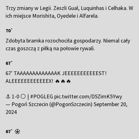
Trzy zmiany w Legii. Zeszli Gual, Luquinhas i Celhaka. W
ich miejsce Morishita, Oyedele i Alfarela.
70`
Zdobyta bramka rozochociła gospodarzy. Niemal cały
czas goszczą z piłką na połowie rywali.
67`
67' TAAAAAAAAAAAAAK JEEEEEEEEEEEST!
ALEEEEEEEEEEEEX! 🔥🔥🔥
⚓️ 1-0 ⚪️ |
#POGLEG
pic.twitter.com/D5ZimK5Ywy
— Pogoń Szczecin (@PogonSzczecin)
September 20,
2024
67`