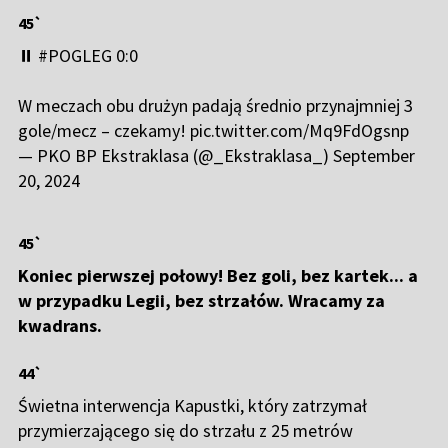
45`
⏸️
#POGLEG
0:0
W meczach obu drużyn padają średnio przynajmniej 3
gole/mecz – czekamy!
pic.twitter.com/Mq9FdOgsnp
— PKO BP Ekstraklasa (@_Ekstraklasa_)
September
20, 2024
45`
Koniec pierwszej połowy! Bez goli, bez kartek... a
w przypadku Legii, bez strzałów. Wracamy za
kwadrans.
44`
Świetna interwencja Kapustki, który zatrzymał
przymierzającego się do strzału z 25 metrów