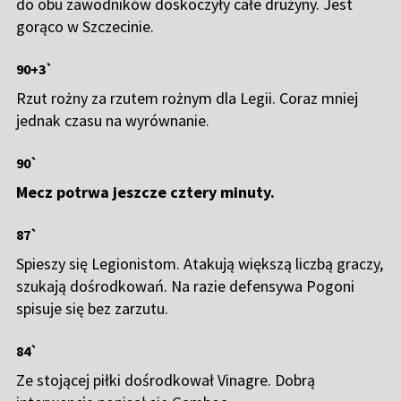
do obu zawodników doskoczyły całe drużyny. Jest
gorąco w Szczecinie.
90+3`
Rzut rożny za rzutem rożnym dla Legii. Coraz mniej
jednak czasu na wyrównanie.
90`
Mecz potrwa jeszcze cztery minuty.
87`
Spieszy się Legionistom. Atakują większą liczbą graczy,
szukają dośrodkowań. Na razie defensywa Pogoni
spisuje się bez zarzutu.
84`
Ze stojącej piłki dośrodkował Vinagre. Dobrą