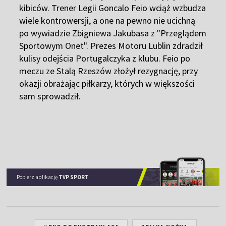
sam sprowadził.
Pobierz aplikację
TVP SPORT
#PKO BP EKSTRAKLASA
#PIŁKA NOŻNA
#POGOŃ SZCZECIN
#LEGIA WARSZAWA