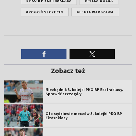
Zobacz też
Niezbędnik 3. kolejki PKO BP Ekstraklasy.
Sprawdź szczegóły
Oto sędziowie meczów 3. kolejki PKO BP
Ekstraklasy
Polak przenosi się do Turcji. Rekordowy
transfer w historii klubu
Papszun wprost o rywalach Legii. "To robi
wrażenie"
Ekstraklasa zmieniła terminarz. Mecze 6.
kolejki przesunięte