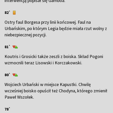
interwencją popisał się Gamboa.
82`
Ostry faul Borgesa przy linii końcowej. Faul na
Urbańskim, po którym Legia będzie miała rzut wolny z
niebezpiecznej pozycji.
81`
Koutris i Grosicki także zeszli z boiska. Skład Pogoni
wzmocnili teraz Lisowski i Korczakowski.
80`
Wojciech Urbański w miejsce Kapustki. Chwilę
wcześniej boisko opuścił też Chodyna, którego zmienił
Paweł Wszołek.
78`