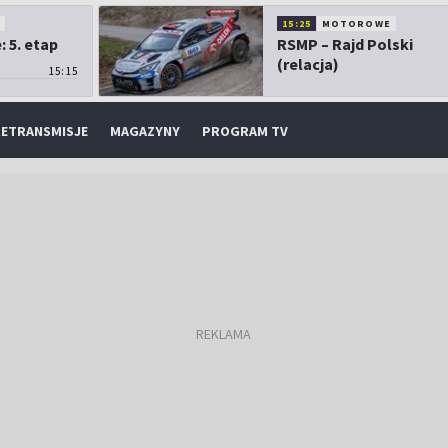
O
15:25
MOTOROWE
 5. etap
RSMP – Rajd Polski
(relacja)
15:15
ETRANSMISJE
MAGAZYNY
PROGRAM TV