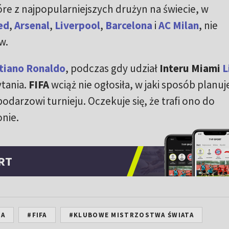
óre z najpopularniejszych drużyn na świecie, w
ed
,
Arsenal
,
Liverpool
,
Barcelona
i
AC Milan
, nie
w.
stiano Ronaldo
, podczas gdy udział
Interu Miami
L
tania.
FIFA
wciąż nie ogłosiła, w jaki sposób planuj
odarzowi turnieju. Oczekuje się, że trafi ono do
nie.
RT
NA
#FIFA
#KLUBOWE MISTRZOSTWA ŚWIATA