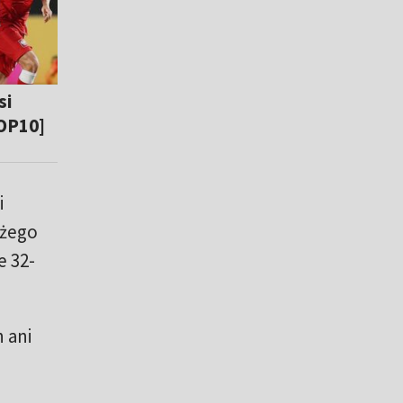
si
TOP10]
i
użego
e 32-
 ani