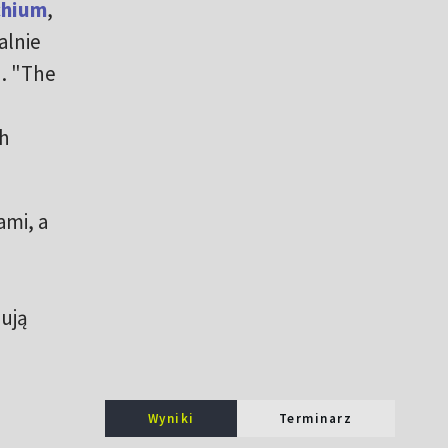
chium
,
alnie
. "The
ch
mi, a
dują
i
Wyniki
Terminarz