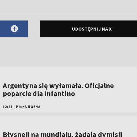
UDOSTĘPNIJ NA X
Argentyna się wyłamała. Oficjalne
poparcie dla Infantino
12:27
|
PIŁKA NOŻNA
Błysnęli na mundialu, żądają dymisji