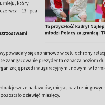
urnieju, który
czerwca – 13 lipca
To przyszłość kadry! Najlep
młodzi Polacy za granicą [
istrzostwami
 wypowiadały się anonimowo w celu ochrony relacj
iste zaangażowanie prezydenta oznacza poziom d
rganizację przed inauguracyjnymi, nowymi w formi
 jednak jeszcze nadawców, miejsc, baz treningowych
pozostało dziewięć miesięcy.