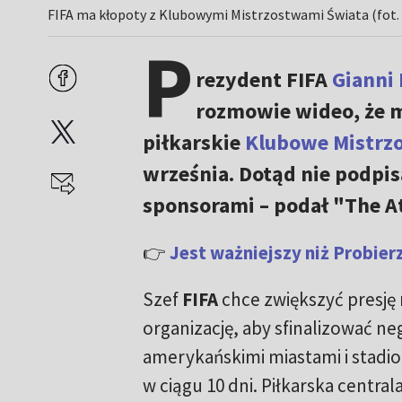
FIFA ma kłopoty z Klubowymi Mistrzostwami Świata (fot.
P
rezydent FIFA
Gianni 
rozmowie wideo, że m
piłkarskie
Klubowe Mistrz
września. Dotąd nie podpi
sponsorami – podał "The At
👉
Jest ważniejszy niż Probierz
Szef
FIFA
chce zwiększyć presję 
organizację, aby sfinalizować ne
amerykańskimi miastami i stadio
w ciągu 10 dni. Piłkarska central