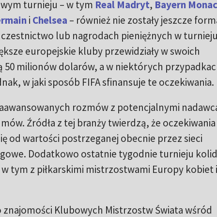
owym turnieju – w tym
Real Madryt
,
Bayern Mona
ermain
i
Chelsea
– również nie zostały jeszcze form
czestnictwo lub nagrodach pieniężnych w turnieju
większe europejskie kluby przewidziały w swoich
 50 milionów dolarów, a w niektórych przypadka
nak, w jaki sposób FIFA sfinansuje te oczekiwania.
 zaawansowanych rozmów z potencjalnymi nadawca
umów. Źródła z tej branży twierdzą, że oczekiwania
ię od wartości postrzeganej obecnie przez sieci
ngowe. Dodatkowo ostatnie tygodnie turnieju koli
w tym z piłkarskimi mistrzostwami Europy kobiet 
o znajomości Klubowych Mistrzostw Świata wśród