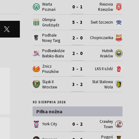
Warta
Resovia
0 - 1
Poznań
Rzeszów
Olimpia
5 - 3
Świt Szczecin
Grudziądz
Podhale
2 - 0
Chojniczanka
Nowy Targ
Podbeskidzie
Hutnik
2 - 0
Bielsko-Biała
Kraków
Znicz
3 - 1
LKS II Łódź
Pruszków
Śląsk II
Stal Stalowa
3 - 2
Wrocław
Wola
03 SIERPNIA 2026
Piłka nożna
Crawley
0 - 2
York City
Town
Pogoń