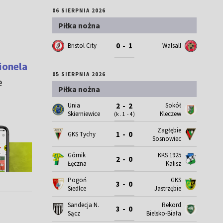
06 SIERPNIA 2026
Piłka nożna
0 - 1
Bristol City
Walsall
ionela
05 SIERPNIA 2026
e
Piłka nożna
Unia
Sokół
2 - 2
Skierniewice
Kleczew
(k. 1 - 4)
Zagłębie
1 - 0
GKS Tychy
Sosnowiec
Górnik
KKS 1925
2 - 0
Łęczna
Kalisz
Pogoń
GKS
3 - 0
Siedlce
Jastrzębie
Sandecja N.
Rekord
3 - 0
Sącz
Bielsko-Biała