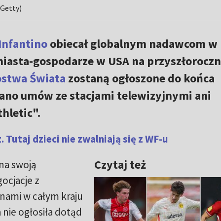
 Getty)
Infantino
obiecał globalnym nadawcom w
iasta-gospodarze w USA na przyszłorocz
ostwa Świata
zostaną ogłoszone do końca
sano umów ze stacjami telewizyjnymi ani
hletic".
. Tutaj dzieci nie zwalniają się z WF-u
Czytaj też
na swoją
gocjacje z
nami w całym kraju
a nie ogłosiła dotąd