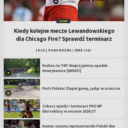
NOWE
Kiedy kolejne mecze Lewandowskiego
dla Chicago Fire? Sprawdź terminarz
14:15
|
PIŁKA NOŻNA
/
INNE LIGI
Kraksa na TdP. Nieprzyjemny upadek
Amerykanina [WIDEO]
Pech Polaka! Złapał gumę, jadąc w ucieczce
Zobacz wyniki i terminarz PKO BP
Ekstraklasy w sezonie 2026/27
Koniec sezonu reprezentantki Polski! Nie