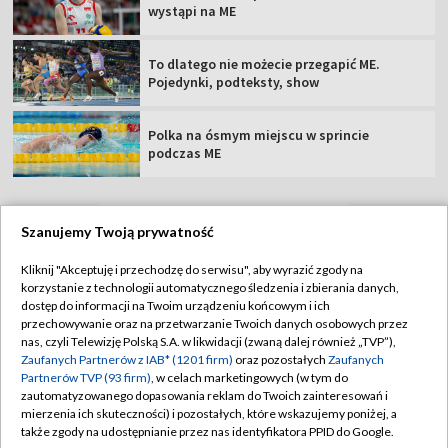
wystąpi na ME
To dlatego nie możecie przegapić ME.
Pojedynki, podteksty, show
Polka na ósmym miejscu w sprincie
podczas ME
Szanujemy Twoją prywatność
TVP
Kliknij "Akceptuję i przechodzę do serwisu", aby wyrazić zgody na
korzystanie z technologii automatycznego śledzenia i zbierania danych,
Abonament TVP
Regulamin TVP
dostęp do informacji na Twoim urządzeniu końcowym i ich
Polityka prywatności
Sklep TVP
przechowywanie oraz na przetwarzanie Twoich danych osobowych przez
nas, czyli Telewizję Polską S.A. w likwidacji (zwaną dalej również „TVP”),
Biuro Reklamy
Moje zgody
Zaufanych Partnerów z IAB* (1201 firm)
oraz pozostałych
Zaufanych
Partnerów TVP (93 firm)
, w celach marketingowych (w tym do
Oferta Handlowa
Biuro reklamy
zautomatyzowanego dopasowania reklam do Twoich zainteresowań i
mierzenia ich skuteczności) i pozostałych, które wskazujemy poniżej, a
Telegazeta ogłoszenia
Kontakt
także zgody na udostępnianie przez nas identyfikatora PPID do Google.