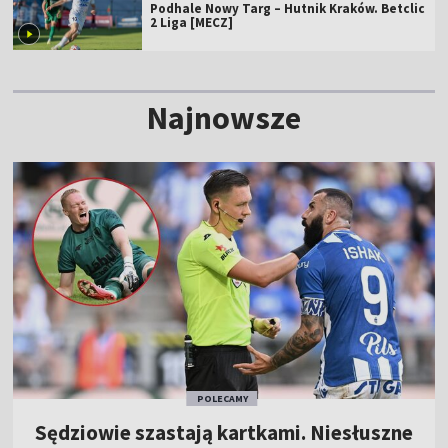
Podhale Nowy Targ – Hutnik Kraków. Betclic
2 Liga [MECZ]
Najnowsze
POLECAMY
Sędziowie szastają kartkami. Niesłuszne