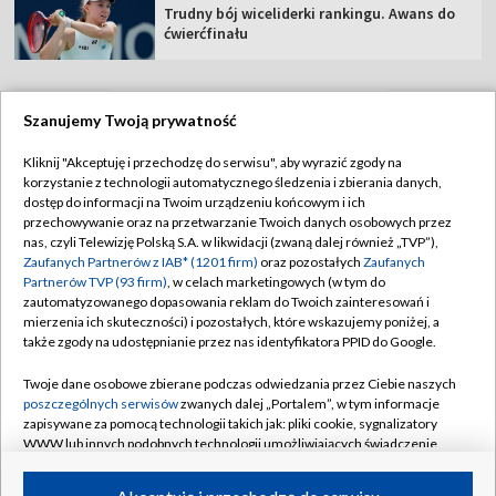
Trudny bój wiceliderki rankingu. Awans do
ćwierćfinału
Szanujemy Twoją prywatność
TVP
Kliknij "Akceptuję i przechodzę do serwisu", aby wyrazić zgody na
korzystanie z technologii automatycznego śledzenia i zbierania danych,
Abonament TVP
Regulamin TVP
dostęp do informacji na Twoim urządzeniu końcowym i ich
Polityka prywatności
Sklep TVP
przechowywanie oraz na przetwarzanie Twoich danych osobowych przez
nas, czyli Telewizję Polską S.A. w likwidacji (zwaną dalej również „TVP”),
Biuro Reklamy
Moje zgody
Zaufanych Partnerów z IAB* (1201 firm)
oraz pozostałych
Zaufanych
Partnerów TVP (93 firm)
, w celach marketingowych (w tym do
Oferta Handlowa
Biuro reklamy
zautomatyzowanego dopasowania reklam do Twoich zainteresowań i
mierzenia ich skuteczności) i pozostałych, które wskazujemy poniżej, a
Telegazeta ogłoszenia
Kontakt
także zgody na udostępnianie przez nas identyfikatora PPID do Google.
Emisja w TVP
Twoje dane osobowe zbierane podczas odwiedzania przez Ciebie naszych
Kanały
Rada Programowa
poszczególnych serwisów
zwanych dalej „Portalem”, w tym informacje
zapisywane za pomocą technologii takich jak: pliki cookie, sygnalizatory
Ogłoszenia przetargowe
WWW lub innych podobnych technologii umożliwiających świadczenie
©2026 Telewizja Polska Spółka Akcyjna w likwidacji
dopasowanych i bezpiecznych usług, personalizację treści oraz reklam,
Akademia Telewizyjna
udostępnianie funkcji mediów społecznościowych oraz analizowanie