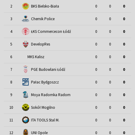
2
BKS Bielsko-Biała
0
0
0
3
Chemik Police
0
0
0
4
ŁKS Commercecon Łódź
0
0
0
5
DevelopRes
0
0
0
6
MKS Kalisz
0
0
0
7
PGE Budowlani Łódź
0
0
0
8
Pałac Bydgoszcz
0
0
0
9
Moya Radomka Radom
0
0
0
10
Sokół Mogilno
0
0
0
11
ITA TOOLS Stal M.
0
0
0
12
UNI Opole
0
0
0