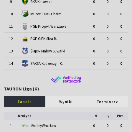
9
GKS Katowice
0
0
0
10
InPost CHKS Chełm
0
0
0
11
PGE Projekt Warszawa
0
0
0
12
PGE GiEK Skra B.
0
0
0
13
Ślepsk Malow Suwałki
0
0
0
14
ZAKSA Kędzierzyn-K.
0
0
0
TAURON Liga (K)
Tabela
Wyniki
Terminarz
Drużyna
M
+/-
Pkt
1
#VolleyWrocław
0
0
0