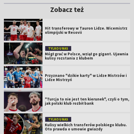
Zobacz też
Hit transferowy w Tauron Lidze. Wicemistrz
olimpijski w Resovii
TYLKO U NAS
Mógł grać w Polsce, wziął go gigant. Ujawnia
kulisy rozstania z klubem
Przyznano "dzikie karty" w Lidze Mistrzów i
Lidze Mistrzyń
"Turcja to nie jest ten kierunek", czyli o tym,
jak polski klub rozbił bank
TYLKO U NAS
Kulisy wielkich transferów polskiego klubu.
Oto prawda o umowie gwiazdy