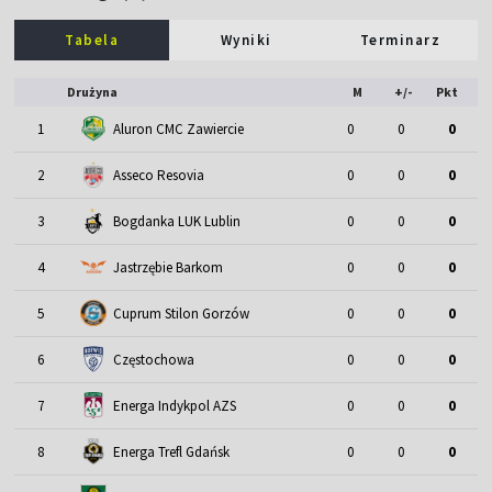
Tabela
Wyniki
Terminarz
Drużyna
M
+/-
Pkt
1
Aluron CMC Zawiercie
0
0
0
2
Asseco Resovia
0
0
0
3
Bogdanka LUK Lublin
0
0
0
4
Jastrzębie Barkom
0
0
0
5
Cuprum Stilon Gorzów
0
0
0
6
Częstochowa
0
0
0
7
Energa Indykpol AZS
0
0
0
8
Energa Trefl Gdańsk
0
0
0