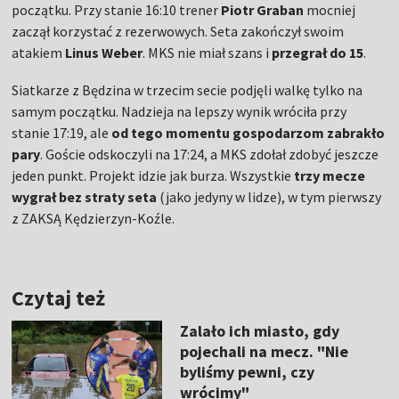
początku. Przy stanie 16:10 trener
Piotr Graban
mocniej
zaczął korzystać z rezerwowych. Seta zakończył swoim
atakiem
Linus Weber
. MKS nie miał szans i
przegrał do 15
.
Siatkarze z Będzina w trzecim secie podjęli walkę tylko na
samym początku. Nadzieja na lepszy wynik wróciła przy
stanie 17:19, ale
od tego momentu gospodarzom zabrakło
pary
. Goście odskoczyli na 17:24, a MKS zdołał zdobyć jeszcze
jeden punkt. Projekt idzie jak burza. Wszystkie
trzy mecze
wygrał bez straty seta
(jako jedyny w lidze), w tym pierwszy
z ZAKSĄ Kędzierzyn-Koźle.
Czytaj też
Zalało ich miasto, gdy
pojechali na mecz. "Nie
byliśmy pewni, czy
wrócimy"