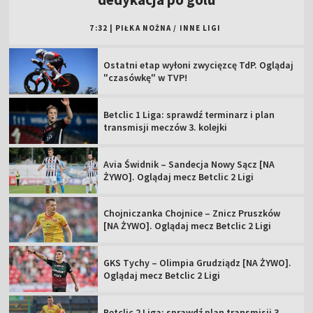
7:32
|
PIŁKA NOŻNA
/
INNE LIGI
Ostatni etap wyłoni zwycięzcę TdP. Oglądaj
"czasówkę" w TVP!
Betclic 1 Liga: sprawdź terminarz i plan
transmisji meczów 3. kolejki
Avia Świdnik – Sandecja Nowy Sącz [NA
ŻYWO]. Oglądaj mecz Betclic 2 Ligi
Chojniczanka Chojnice – Znicz Pruszków
[NA ŻYWO]. Oglądaj mecz Betclic 2 Ligi
GKS Tychy – Olimpia Grudziądz [NA ŻYWO].
Oglądaj mecz Betclic 2 Ligi
Betclic 2 Liga: sprawdź plan transmisji 3.