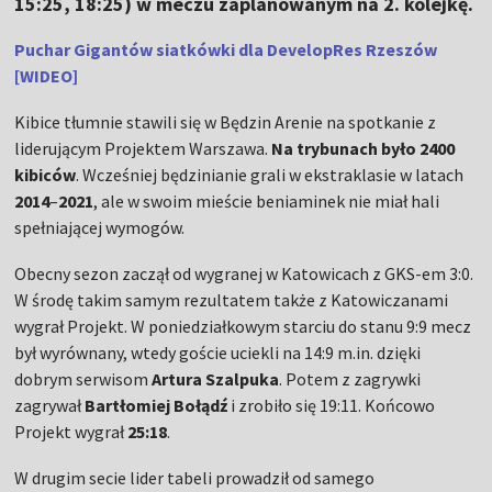
15:25, 18:25) w meczu zaplanowanym na 2. kolejkę.
Puchar Gigantów siatkówki dla DevelopRes Rzeszów
[WIDEO]
Kibice tłumnie stawili się w Będzin Arenie na spotkanie z
liderującym Projektem Warszawa.
Na trybunach było 2400
kibiców
. Wcześniej będzinianie grali w ekstraklasie w latach
2014
–
2021
, ale w swoim mieście beniaminek nie miał hali
spełniającej wymogów.
Obecny sezon zaczął od wygranej w Katowicach z GKS-em 3:0.
W środę takim samym rezultatem także z Katowiczanami
wygrał Projekt. W poniedziałkowym starciu do stanu 9:9 mecz
był wyrównany, wtedy goście uciekli na 14:9 m.in. dzięki
dobrym serwisom
Artura Szalpuka
. Potem z zagrywki
zagrywał
Bartłomiej Bołądź
i zrobiło się 19:11. Końcowo
Projekt wygrał
25:18
.
W drugim secie lider tabeli prowadził od samego