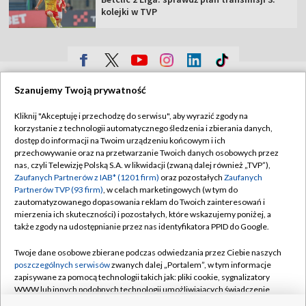
kolejki w TVP
TVP
Szanujemy Twoją prywatność
Abonament TVP
Regulamin TVP
Kliknij "Akceptuję i przechodzę do serwisu", aby wyrazić zgody na
Polityka prywatności
Sklep TVP
korzystanie z technologii automatycznego śledzenia i zbierania danych,
dostęp do informacji na Twoim urządzeniu końcowym i ich
Biuro Reklamy
Moje zgody
przechowywanie oraz na przetwarzanie Twoich danych osobowych przez
nas, czyli Telewizję Polską S.A. w likwidacji (zwaną dalej również „TVP”),
Oferta Handlowa
Biuro reklamy
Zaufanych Partnerów z IAB* (1201 firm)
oraz pozostałych
Zaufanych
Partnerów TVP (93 firm)
, w celach marketingowych (w tym do
Telegazeta ogłoszenia
Kontakt
zautomatyzowanego dopasowania reklam do Twoich zainteresowań i
Emisja w TVP
mierzenia ich skuteczności) i pozostałych, które wskazujemy poniżej, a
także zgody na udostępnianie przez nas identyfikatora PPID do Google.
Kanały
Rada Programowa
Twoje dane osobowe zbierane podczas odwiedzania przez Ciebie naszych
Ogłoszenia przetargowe
poszczególnych serwisów
zwanych dalej „Portalem”, w tym informacje
©2026 Telewizja Polska Spółka Akcyjna w likwidacji
zapisywane za pomocą technologii takich jak: pliki cookie, sygnalizatory
Akademia Telewizyjna
WWW lub innych podobnych technologii umożliwiających świadczenie
Informacje o nadawcy
dopasowanych i bezpiecznych usług, personalizację treści oraz reklam,